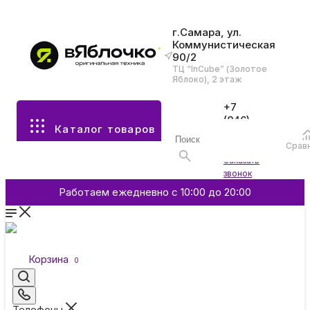
г.Самара, ул.
Коммунистическая
90/2
Все разделы каталога
ТЦ “InCube” (Золотое
Яблоко), 2 этаж
Apple
+7
(846)
Каталог товаров
970-
70-77
Аксессуары
Срав
Войти
Заказать
звонок
Смартфоны и гаджеты
Работаем ежедневно с 10:00 до 20:00
Dyson
Корзина
0
Garmin
Телефоны