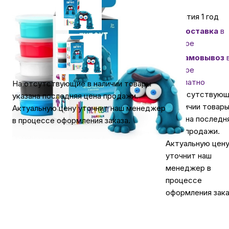
Гарантия 1 год
Автомобильные аксессуары
Доставка
в
Самаре
Сервисный центр Apple в Самаре
Самовывоз
Самаре
бесплатно
На отсутствующие в наличии товары
Подарочные сертификаты
На отсутствую
указана последняя цена продажи.
в наличии товар
Актуальную цену уточнит наш менеджер
Аудио
указана последн
в процессе оформления заказа.
цена продажи.
Актуальную цен
уточнит наш
менеджер в
процессе
оформления зака