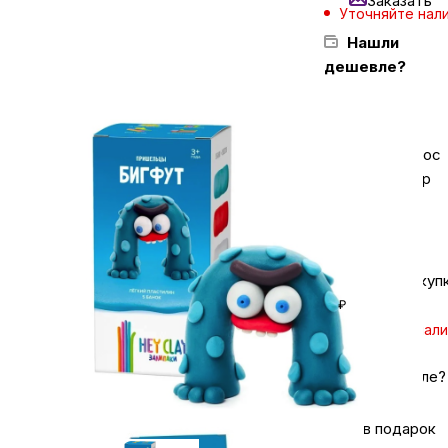
Заказать
Уточняйте нал
Нашли
Бытовая техника
дешевле?
Красота и здоровье
Задайте вопрос
в мессенджер
Сумки и чемоданы
Для дома и дачи
Кешбэк за покуп
₽
LEGO
Уточняйте нал
Для домашних питомцев
Нашли дешевле?
Хочу в подарок
Умный дом и безопасность