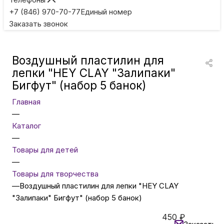
Игровые приставки
+7 (846) 970-70-77
Единый номер
Заказать звонок
Умные очки
Воздушный пластилин для
Умные кольца
лепки "HEY CLAY "Залипаки"
Бигфут" (набор 5 банок)
Фитнес-браслеты
Главная
—
Каталог
Туризм и отдых
—
Товары для детей
Товары для детей
—
Товары для творчества
—
Воздушный пластилин для лепки "HEY CLAY
Фототехника
"Залипаки" Бигфут" (набор 5 банок)
450
₽
ТВ и проекторы