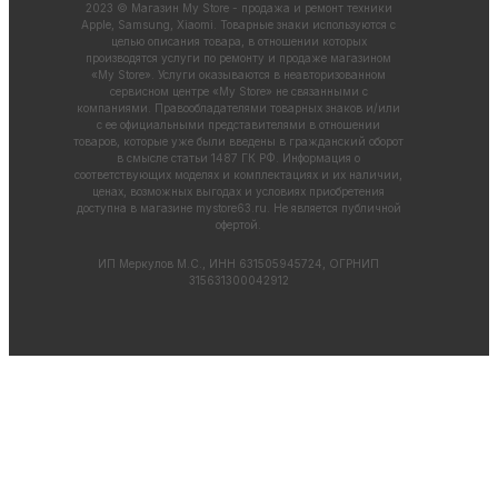
2023 © Магазин My Store - продажа и ремонт техники
Apple, Samsung, Xiaomi. Товарные знаки используются с
целью описания товара, в отношении которых
производятся услуги по ремонту и продаже магазином
«My Store». Услуги оказываются в неавторизованном
сервисном центре «My Store» не связанными с
компаниями. Правообладателями товарных знаков и/или
с ее официальными представителями в отношении
товаров, которые уже были введены в гражданский оборот
в смысле статьи 1487 ГК РФ. Информация о
соответствующих моделях и комплектациях и их наличии,
ценах, возможных выгодах и условиях приобретения
доступна в магазине
mystore63.ru
. Не является публичной
офертой.
ИП Меркулов М.С., ИНН 631505945724, ОГРНИП
315631300042912