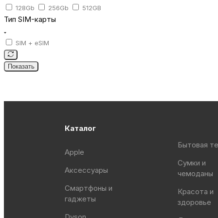
128Gb
256Gb
512GB
Тип SIM-карты
SIM + eSIM
Показать
Каталог
Бытовая те
Apple
Сумки и
Аксессуары
чемоданы
Смартфоны и
Красота и
гаджеты
здоровье
Dyson