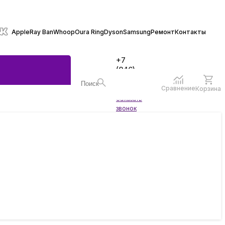
Apple
Ray Ban
Whoop
Oura Ring
Dyson
Samsung
Ремонт
Контакты
+7
(846)
970-
70-77
Сравнение
Корзина
Войти
Заказать
ы
звонок
жеты