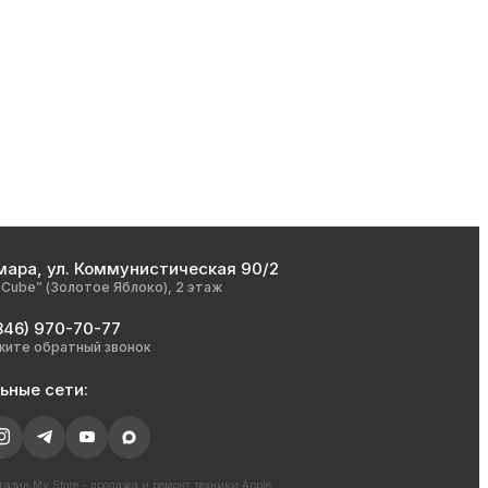
мара, ул. Коммунистическая 90/2
nCube” (Золотое Яблоко), 2 этаж
846) 970-70-77
жите обратный звонок
ьные сети:
азин My Store - продажа и ремонт техники Apple,