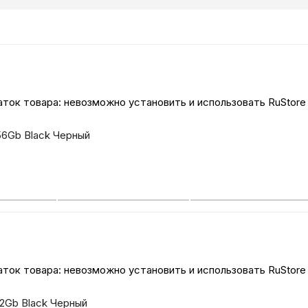
Бытовая техни
Красота и здоро
ток товара: невозможно установить и использовать RuStore
Сумки и чемод
256Gb Black Черный
Для дома и да
LEGO
Для домашних пит
ток товара: невозможно установить и использовать RuStore
Умный дом и безопас
12Gb Black Черный