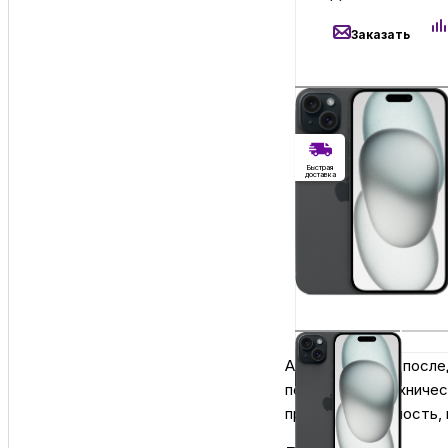
Заказать
Без RuStore
Без RuStore
Быстрая
доставка
Имеется недоста
55 900
₽
Apple iPhone 15 1
Заказать
Айфон 15 — это после
передовыми техническ
производительность, 