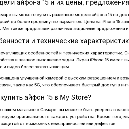
дели айфона 15 и их цены, предложени
амаре вы можете купить различные модели айфона 15 по дос
рсий до более продвинутых вариантов. Цены на iPhone 15 за
. Мы также предлагаем различные акционные предложения и 
енности и технические характеристик
впечатляющих особенностей и технических характеристик. 
йства и плавное выполнение задач. Экран iPhone 15 имеет вы
о и видео более захватывающим.
оснащена улучшенной камерой с высоким разрешением и воз
связи, такие как 5G, что обеспечивает быстрый доступ в инт
купить айфон 15 в My Store?
в нашем магазине в Самаре, вы можете быть уверены в каче
тируем оригинальность каждого устройства. Кроме того, мы
 защитой от возможных неисправностей или дефектов.