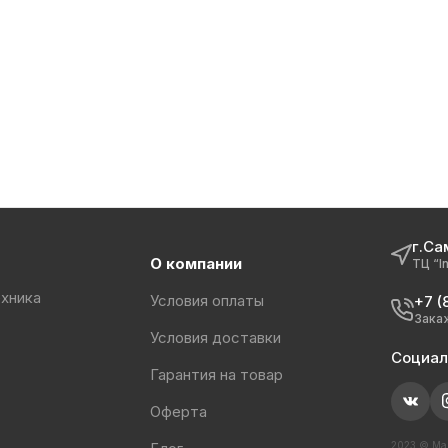
г.Са
О компании
ТЦ “I
хника
Условия оплаты
+7 (
Зака
Условия доставки
Социал
Гарантия на товар
Оферта
2023 © Маг