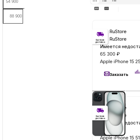
Без RuStore
Без RuStore
Быстрая
доставка
Имеется недоста
65 300
₽
Apple iPhone 15 
Заказать
Без RuStore
Без RuStore
Быстрая
доставка
Имеется недоста
79 500
₽
Apple iPhone 15 5