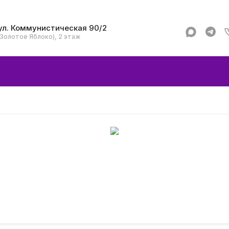
ул. Коммунистическая 90/2
(Золотое Яблоко), 2 этаж
Apple
Аксессуар
Смартфоны и гад
Dyson
Garmin