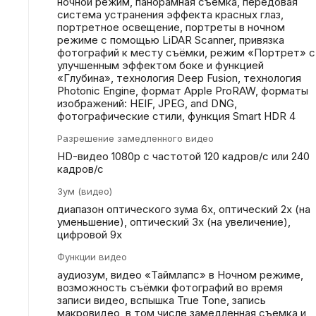
ночной режим, панорамная съёмка, передовая
система устранения эффекта красных глаз,
портретное освещение, портреты в ночном
режиме с помощью LiDAR Scanner, привязка
фотографий к месту съёмки, режим «Портрет» с
улучшенным эффектом боке и функцией
«Глубина», технология Deep Fusion, технология
Photonic Engine, формат Apple ProRAW, форматы
изображений: HEIF, JPEG, and DNG,
фотографические стили, функция Smart HDR 4
Разрешение замедленного видео
HD-видео 1080р c частотой 120 кадров/ с или 240
кадров/ с
Зум (видео)
диапазон оптического зума 6x, оптический 2x (на
уменьшение), оптический 3x (на увеличение),
цифровой 9х
Функции видео
аудиозум, видео «Таймлапс» в Ночном режиме,
возможность съёмки фотографий во время
записи видео, вспышка True Tone, запись
макровидео, в том числе замедленная съемка и