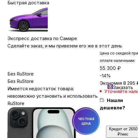
Быстрая доставка
Бытовая техника
Красота и здоровье
Экспресс доставка по Самаре
Сделайте заказ, и мы привезем его же в этот день
Цена со скидкой пр
Сумки и чемоданы
оплате наличными:
55 300
₽
Без RuStore
Для дома и дачи
-
14
%
Без RuStore
Экономия
8 295
Заказать
Имеется недостаток товара:
Уточняйте нал
LEGO
невозможно установить и использовать
Нашли
RuStore
дешевле?
Для домашних питомцев
ЧЕСТНАЯ
ЦЕНА
Кредит от 2650
Умный дом и безопасность
₽/мес