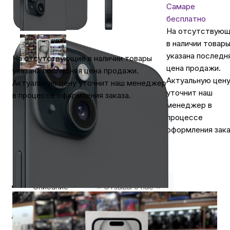
Самаре
бесплатно
На отсутствую
в наличии товар
указана последн
На отсутствующие в наличии товары
цена продажи.
указана последняя цена продажи.
Актуальную цен
Актуальную цену уточнит наш менеджер
уточнит наш
в процессе оформления заказа.
менеджер в
процессе
оформления зака
Описание
⭐️ Отзывы о нас ⭐️
Характеристики
Где купить