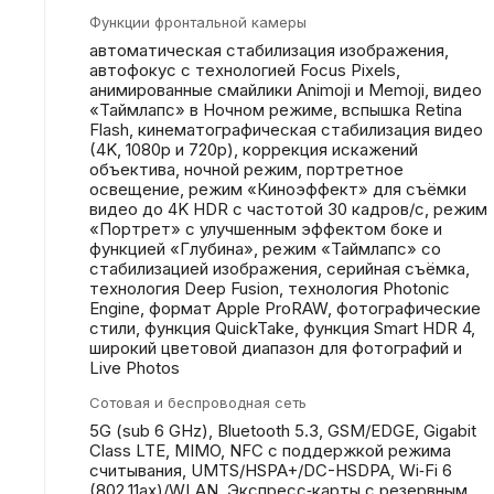
Функции фронтальной камеры
автоматическая стабилизация изображения,
автофокус с технологией Focus Pixels,
анимированные смайлики Animoji и Memoji, видео
«Таймлапс» в Ночном режиме, вспышка Retina
Flash, кинематографическая стабилизация видео
(4K, 1080p и 720p), коррекция искажений
объектива, ночной режим, портретное
освещение, режим «Киноэффект» для съёмки
видео до 4K HDR с частотой 30 кадров/с, режим
«Портрет» с улучшенным эффектом боке и
функцией «Глубина», режим «Таймлапс» со
стабилизацией изображения, серийная съëмка,
технология Deep Fusion, технология Photonic
Engine, формат Apple ProRAW, фотографические
стили, функция QuickTake, функция Smart HDR 4,
широкий цветовой диапазон для фотографий и
Live Photos
Сотовая и беспроводная сеть
5G (sub 6 GHz), Bluetooth 5.3, GSM/EDGE, Gigabit
Class LTE, MIMO, NFC с поддержкой режима
считывания, UMTS/​HSPA+/​DC-HSDPA, Wi‑Fi 6
(802.11ax)/WLAN, Экспресс‑карты с резервным