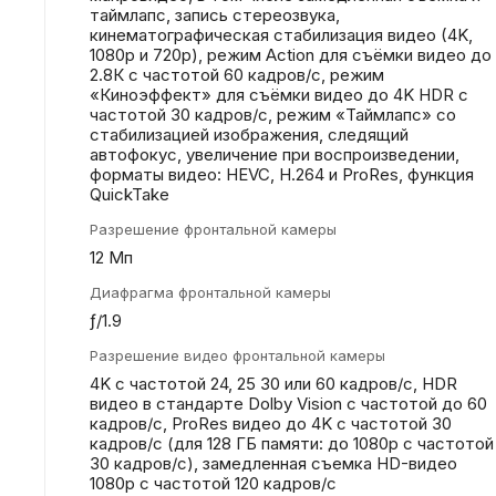
таймлапс, запись стереозвука,
кинематографическая стабилизация видео (4K,
1080p и 720p), режим Action для съёмки видео до
2.8К с частотой 60 кадров/с, режим
«Киноэффект» для съёмки видео до 4K HDR с
частотой 30 кадров/с, режим «Таймлапс» со
стабилизацией изображения, следящий
автофокус, увеличение при воспроизведении,
форматы видео: HEVC, H.264 и ProRes, функция
QuickTake
Разрешение фронтальной камеры
12 Мп
Диафрагма фронтальной камеры
ƒ/1.9
Разрешение видео фронтальной камеры
4K с частотой 24, 25 30 или 60 кадров/с, HDR
видео в стандарте Dolby Vision с частотой до 60
кадров/с, ProRes видео до 4K с частотой 30
кадров/с (для 128 ГБ памяти: до 1080p с частотой
30 кадров/с), замедленная съемка HD-видео
1080p с частотой 120 кадров/с