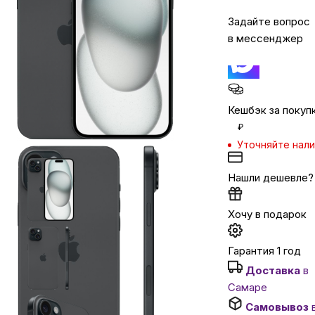
Задайте вопрос
Автомобильные аксессуары
в мессенджер
Сервисный центр Apple в Самаре
Кешбэк за покуп
Подарочные сертификаты
₽
Уточняйте нал
Аудио
Нашли дешевле?
Хочу в подарок
Гарантия 1 год
Доставка
в
Самаре
Самовывоз