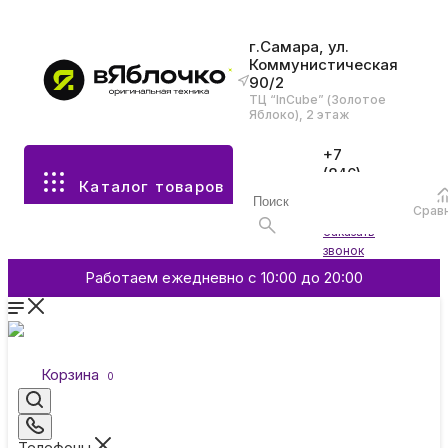
г.Самара, ул.
Коммунистическая
90/2
Все разделы каталога
ТЦ “InCube” (Золотое
Яблоко), 2 этаж
Apple
+7
(846)
Каталог товаров
970-
70-77
Аксессуары
Срав
Войти
Заказать
звонок
Смартфоны и гаджеты
Работаем ежедневно с 10:00 до 20:00
Dyson
Корзина
0
Garmin
Телефоны