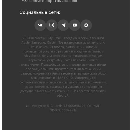
Закажите обратный звонок
Социальные сети:
2023 © Магазин My Store - продажа и ремонт техники
Apple, Samsung, Xiaomi. Товарные знаки используются с
целью описания товара, в отношении которых
производятся услуги по ремонту и продаже магазином
«My Store». Услуги оказываются в неавторизованном
сервисном центре «My Store» не связанными с
компаниями. Правообладателями товарных знаков и/или
с ее официальными представителями в отношении
товаров, которые уже были введены в гражданский оборот
в смысле статьи 1487 ГК РФ. Информация о
соответствующих моделях и комплектациях и их наличии,
ценах, возможных выгодах и условиях приобретения
доступна в магазине
mystore63.ru
. Не является публичной
офертой.
ИП Меркулов М.С., ИНН 631505945724, ОГРНИП
315631300042912