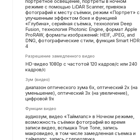
портретное освещение, портреты в ночном
режиме с помощью LiDAR Scanner, привязка
фотографий к месту съёмки, режим «Портрет» с
улучшенным эффектом боке и функцией
«Глубина», серийная съëмка, технология Deep
Fusion, технология Photonic Engine, формат Apple
ProRAW, форматы изображений: HEIF, JPEG, and
DNG, фотографические стили, функция Smart HDR
4
Разрешение замедленного видео
HD-видео 1080р c частотой 120 кадров/ с или 240
кадров/ с
Зум (видео)
диапазон оптического зума 6x, оптический 2x (на
уменьшение), оптический 3x (на увеличение),
цифровой 9х
Функции видео
аудиозум, видео «Таймлапс» в Ночном режиме,
возможность съёмки фотографий во время
записи видео, вспышка True Tone, запись
макровидео, в том числе замедленная съемка и
таймлапс, запись стереозвука,