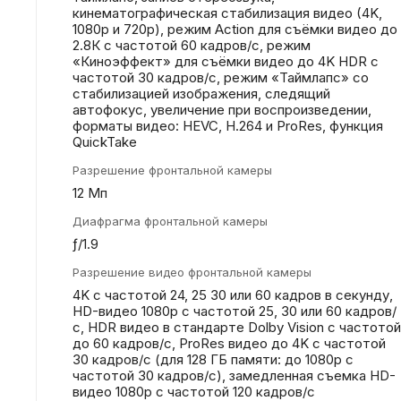
кинематографическая стабилизация видео (4K,
1080p и 720p), режим Action для съёмки видео до
2.8К с частотой 60 кадров/с, режим
«Киноэффект» для съёмки видео до 4K HDR с
частотой 30 кадров/с, режим «Таймлапс» со
стабилизацией изображения, следящий
автофокус, увеличение при воспроизведении,
форматы видео: HEVC, H.264 и ProRes, функция
QuickTake
Разрешение фронтальной камеры
12 Мп
Диафрагма фронтальной камеры
ƒ/1.9
Разрешение видео фронтальной камеры
4K с частотой 24, 25 30 или 60 кадров в секунду,
HD-видео 1080p с частотой 25, 30 или 60 кадров/
с, HDR видео в стандарте Dolby Vision с частотой
до 60 кадров/с, ProRes видео до 4K с частотой
30 кадров/с (для 128 ГБ памяти: до 1080p с
частотой 30 кадров/с), замедленная съемка HD-
видео 1080p с частотой 120 кадров/с