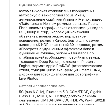
Функции фронтальной камеры
автоматическая стабилизация изображения,
автофокус с технологией Focus Pixels,
анимированные смайлики Animoji и Memoji, видео
«Таймлапс» в Ночном режиме, вспышка Retina
Flash, кинематографическая стабилизация видео
(4K, 1080p и 720p), коррекция искажений
объектива, ночной режим, портретное
освещение, режим «Киноэффект» для съёмки
видео до 4K HDR с частотой 30 кадров/с, режим
«Портрет» с улучшенным эффектом боке и
функцией «Глубина», режим «Таймлапс» со
стабилизацией изображения, серийная съëмка,
технология Deep Fusion, технология Photonic
Engine, формат Apple ProRAW, фотографические
стили, функция QuickTake, функция Smart HDR 4,
широкий цветовой диапазон для фотографий и
Live Photos
Сотовая и беспроводная сеть
5G (sub 6 GHz), Bluetooth 5.3, GSM/EDGE, Gigabit
Class LTE, MIMO, NFC с поддержкой режима
считывания, UMTS/​HSPA+/​DC-HSDPA, Wi-Fi (802.11​
ax), Экспресс карты с резервным питанием