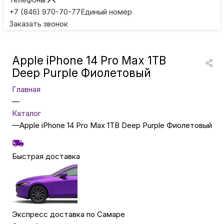
Игровые приставки
+7 (846) 970-70-77
Единый номер
Заказать звонок
Умные очки
Apple iPhone 14 Pro Max 1TB
Умные кольца
Deep Purple Фиолетовый
Главная
Фитнес-браслеты
—
Каталог
—
Apple iPhone 14 Pro Max 1TB Deep Purple Фиолетовый
Туризм и отдых
Быстрая доставка
Товары для детей
Фототехника
Экспресс доставка по Самаре
ТВ и проекторы