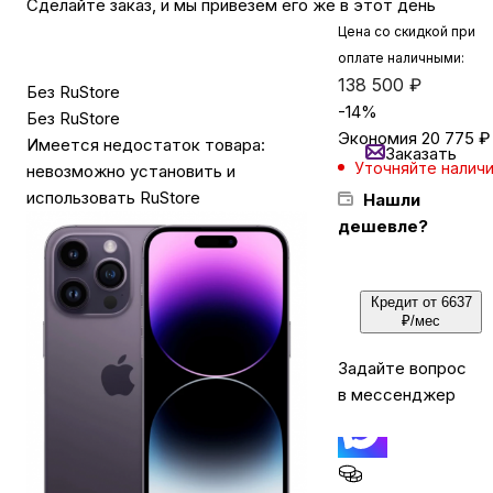
Сделайте заказ, и мы привезем его же в этот день
Цена со скидкой при
оплате наличными:
Бытовая техника
138 500
₽
Без RuStore
-
14
%
Без RuStore
Красота и здоровье
Экономия
20 775
₽
Имеется недостаток товара:
Заказать
Уточняйте налич
невозможно установить и
использовать RuStore
Нашли
Сумки и чемоданы
дешевле?
Для дома и дачи
Кредит от 6637
₽/мес
LEGO
Задайте вопрос
в мессенджер
Для домашних питомцев
Умный дом и безопасность