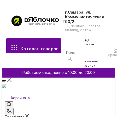
г.Самара, ул.
Коммунистическая
90/2
Все разделы каталога
ТЦ “InCube” (Золотое
Яблоко), 2 этаж
Apple
+7
(846)
Каталог товаров
970-
70-77
Аксессуары
Срав
Войти
Заказать
звонок
Смартфоны и гаджеты
Работаем ежедневно с 10:00 до 20:00
Dyson
Корзина
0
Garmin
Телефоны