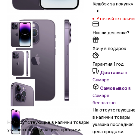
Кешбэк за покупку
₽
Автомобильные аксессуары
Уточняйте налич
Сервисный центр Apple в Самаре
Нашли дешевле?
Хочу в подарок
Подарочные сертификаты
Гарантия 1 год
Аудио
Доставка
в
Самаре
Самовывоз
в
Самаре
бесплатно
На отсутствующи
в наличии товары
На отсутствующие в наличии товары
указана последняя
указана последняя цена продажи.
цена продажи.