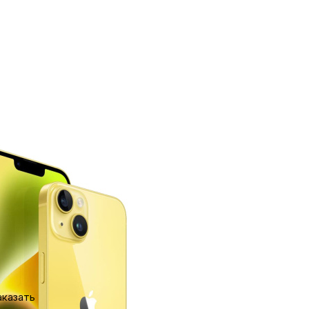
ка
вье
аны
чи
со скидкой при оплате наличными:
00
₽
омия
7 185
₽
омцев
очняйте наличие
ашли дешевле?
аказать
ность