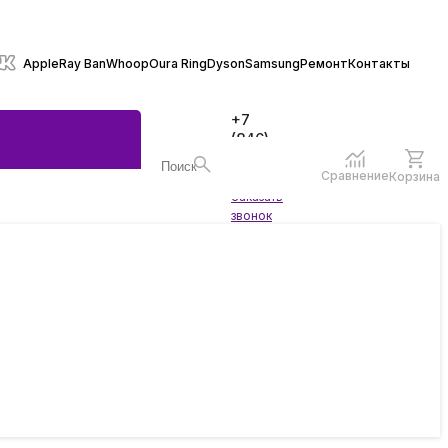
Apple
Ray Ban
Whoop
Oura Ring
Dyson
Samsung
Ремонт
Контакты
+7
(846)
970-
70-77
Сравнение
Корзина
Войти
Заказать
ы
звонок
жеты