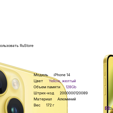
Бытовая техни
Красота и здоро
ользовать RuStore
Сумки и чемод
Для дома и да
Характеристики
Цена 
Модель
iPhone 14
47 9
LEGO
Цвет
Yellow, желтый
-
14
%
Объем памяти
128Gb
Экон
Штрих-код
2000000120089
Для домашних пит
Ут
Материал
Алюминий
Н
Вес
172 г
З
Умный дом и безопас
Все характеристики