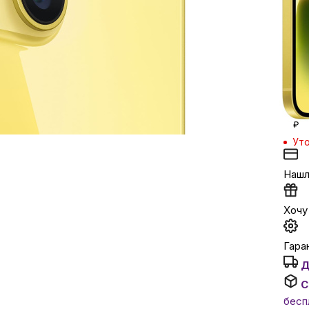
Кред
Зада
Автомобильные аксе
в ме
Сервисный центр Apple в
Кешб
Подарочные сертиф
₽
Уто
Аудио
Нашл
Хочу
Гаран
Д
С
бесп