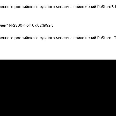
нного российского единого магазина приложений RuStore*. 
лей" №2300-1 от 07.02.1992г.
нного российского единого магазина приложений RuStore. П