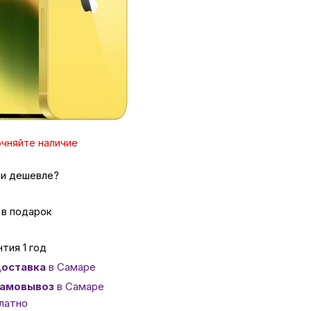
ит от 2296 ₽/мес
йте вопрос
ссуары
ссенджер
 Самаре
эк за покупку
икаты
чняйте наличие
и дешевле?
 в подарок
тия 1 год
оставка
в Самаре
амовывоз
в Самаре
латно