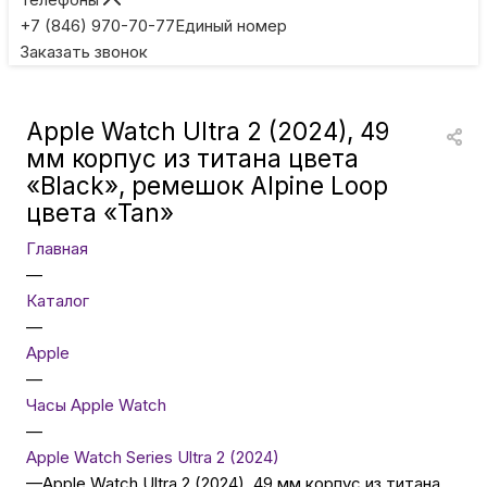
Игровые приставки
+7 (846) 970-70-77
Единый номер
Заказать звонок
Умные очки
Apple Watch Ultra 2 (2024), 49
Умные кольца
мм корпус из титана цвета
«Black», ремешок Alpine Loop
цвета «Tan»
Фитнес-браслеты
Главная
—
Туризм и отдых
Каталог
—
Товары для детей
Apple
—
Часы Apple Watch
Фототехника
—
Apple Watch Series Ultra 2 (2024)
—
Apple Watch Ultra 2 (2024), 49 мм корпус из титана
ТВ и проекторы