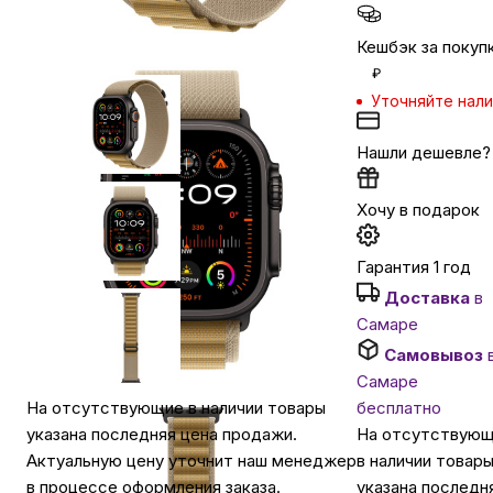
Кешбэк за покуп
Автомобильные аксессуары
₽
Уточняйте нал
Сервисный центр Apple в Самаре
Нашли дешевле?
Подарочные сертификаты
Хочу в подарок
Аудио
Гарантия 1 год
Доставка
в
Самаре
Самовывоз
Самаре
бесплатно
На отсутствующие в наличии товары
На отсутствую
указана последняя цена продажи.
в наличии товар
Актуальную цену уточнит наш менеджер
указана последн
в процессе оформления заказа.