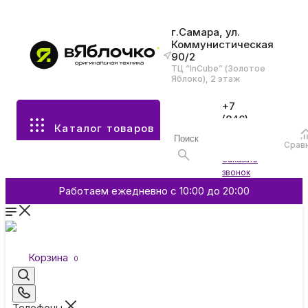
г.Самара, ул.
Коммунистическая
90/2
Все разделы каталога
ТЦ “InCube” (Золотое
Яблоко), 2 этаж
Apple
+7
(846)
Каталог товаров
970-
70-77
Аксессуары
Срав
Войти
Заказать
звонок
Смартфоны и гаджеты
Работаем ежедневно с 10:00 до 20:00
Dyson
Корзина
0
Garmin
Телефоны