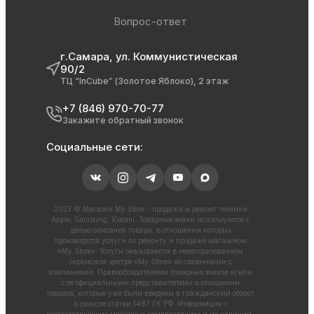
Вопрос-ответ
г.Самара, ул. Коммунистическая
90/2
ТЦ “InCube” (Золотое Яблоко), 2 этаж
+7 (846) 970-70-77
Закажите обратный звонок
Социальные сети:
2023 © Магазин My Store - продажа и ремонт техники
Apple, Samsung, Xiaomi. Товарные знаки используются с
целью описания товара, в отношении которых
производятся услуги по ремонту и продаже магазином
«My Store». Услуги оказываются в неавторизованном
сервисном центре «My Store» не связанными с
компаниями. Правообладателями товарных знаков и/или
с ее официальными представителями в отношении
товаров, которые уже были введены в гражданский оборот
в смысле статьи 1487 ГК РФ. Информация о
соответствующих моделях и комплектациях и их наличии,