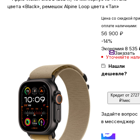
цвета «Black», ремешок Alpine Loop цвета «Tan»
Бытовая техника
Цена со скидкой пр
оплате наличными:
56 900
₽
Красота и здоровье
-
14
%
Экономия
8 535
Заказать
Уточняйте нал
Сумки и чемоданы
Нашли
дешевле?
Для дома и дачи
Кредит от 2727
LEGO
₽/мес
Задайте вопрос
Для домашних питомцев
в мессенджер
Умный дом и безопасность