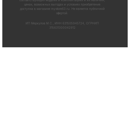
ценах, возможных выгодах и условиях приобретения
доступна в магазине
mystore63.ru
. Не является публичной
офертой.
ИП Меркулов М.С., ИНН 631505945724, ОГРНИП
315631300042912