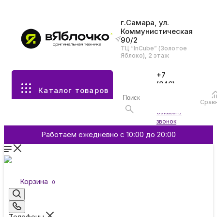
г.Самара, ул.
Коммунистическая
90/2
Все разделы каталога
ТЦ “InCube” (Золотое
Яблоко), 2 этаж
Apple
+7
(846)
Каталог товаров
970-
70-77
Аксессуары
Срав
Войти
Заказать
звонок
Смартфоны и гаджеты
Работаем ежедневно с 10:00 до 20:00
Dyson
Корзина
0
Garmin
Телефоны