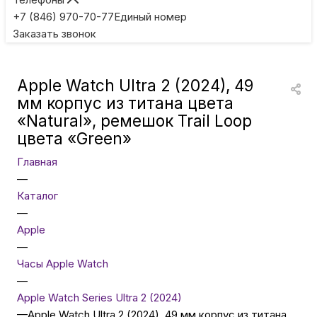
Игровые приставки
+7 (846) 970-70-77
Единый номер
Заказать звонок
Умные очки
Apple Watch Ultra 2 (2024), 49
Умные кольца
мм корпус из титана цвета
«Natural», ремешок Trail Loop
цвета «Green»
Фитнес-браслеты
Главная
—
Туризм и отдых
Каталог
—
Товары для детей
Apple
—
Часы Apple Watch
Фототехника
—
Apple Watch Series Ultra 2 (2024)
—
Apple Watch Ultra 2 (2024), 49 мм корпус из титана
ТВ и проекторы