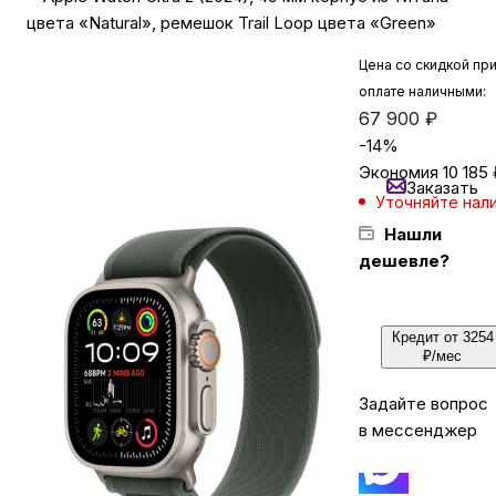
цвета «Natural», ремешок Trail Loop цвета «Green»
Бытовая техника
Цена со скидкой пр
оплате наличными:
67 900
₽
Красота и здоровье
-
14
%
Экономия
10 185
Заказать
Уточняйте нал
Сумки и чемоданы
Нашли
дешевле?
Для дома и дачи
Кредит от 3254
LEGO
₽/мес
Задайте вопрос
Для домашних питомцев
в мессенджер
Умный дом и безопасность