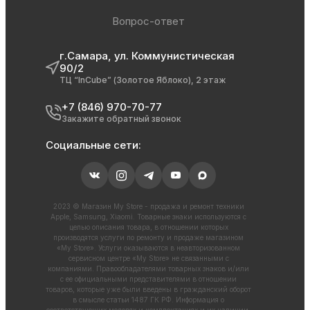
Вопрос-ответ
г.Самара, ул. Коммунистическая
90/2
ТЦ “InCube” (Золотое Яблоко), 2 этаж
+7 (846) 970-70-77
Закажите обратный звонок
Социальные сети:
2023 © Магазин My Store - продажа и ремонт техники
Apple, Samsung, Xiaomi. Товарные знаки используются с
целью описания товара, в отношении которых
производятся услуги по ремонту и продаже магазином
«My Store». Услуги оказываются в неавторизованном
сервисном центре «My Store» не связанными с
компаниями. Правообладателями товарных знаков и/или
с ее официальными представителями в отношении
товаров, которые уже были введены в гражданский оборот
в смысле статьи 1487 ГК РФ. Информация о
соответствующих моделях и комплектациях и их наличии,