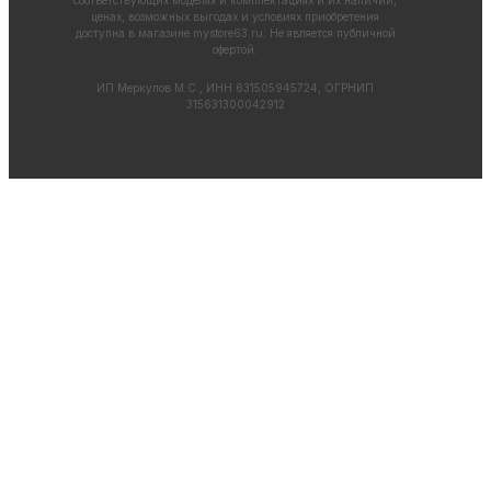
ценах, возможных выгодах и условиях приобретения
доступна в магазине
mystore63.ru
. Не является публичной
офертой.
ИП Меркулов М.С., ИНН 631505945724, ОГРНИП
315631300042912