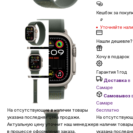
Кешбэк за покуп
Автомобильные аксессуары
₽
Уточняйте нал
Сервисный центр Apple в Самаре
Нашли дешевле?
Подарочные сертификаты
Хочу в подарок
Аудио
Гарантия 1 год
Доставка
в
Самаре
Самовывоз
Самаре
бесплатно
На отсутствующие в наличии товары
На отсутствую
указана последняя цена продажи.
в наличии товар
Актуальную цену уточнит наш менеджер
указана последн
в процессе оформления заказа.