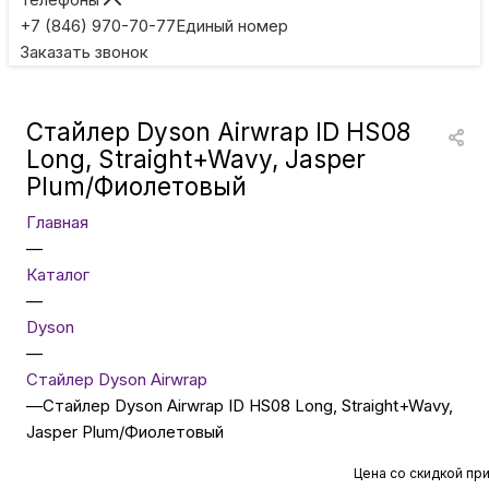
Игровые приставки
+7 (846) 970-70-77
Единый номер
Заказать звонок
Умные очки
Стайлер Dyson Airwrap ID HS08
Умные кольца
Long, Straight+Wavy, Jasper
Plum/Фиолетовый
Фитнес-браслеты
Главная
—
Каталог
Туризм и отдых
—
Dyson
Товары для детей
—
Стайлер Dyson Airwrap
—
Стайлер Dyson Airwrap ID HS08 Long, Straight+Wavy,
Фототехника
Jasper Plum/Фиолетовый
Цена со скидкой пр
ТВ и проекторы