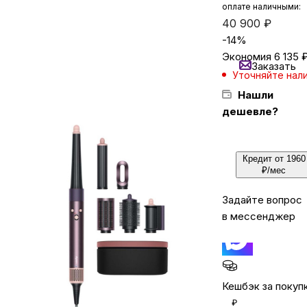
оплате наличными:
40 900
₽
-
14
%
Бытовая техника
Экономия
6 135
Заказать
Уточняйте нал
Красота и здоровье
Нашли
дешевле?
Сумки и чемоданы
Кредит от 1960
Для дома и дачи
₽/мес
Задайте вопрос
LEGO
в мессенджер
Для домашних питомцев
Кешбэк за покуп
Умный дом и безопасность
₽