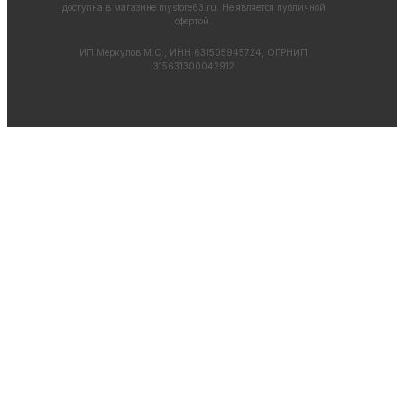
доступна в магазине
mystore63.ru
. Не является публичной
офертой.
ИП Меркулов М.С., ИНН 631505945724, ОГРНИП
315631300042912