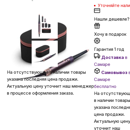
Уточняйте нал
Автомобильные аксессуары
Нашли дешевле?
Сервисный центр Apple в Самаре
Хочу в подарок
Гарантия 1 год
Подарочные сертификаты
Доставка
в
Самаре
Аудио
На отсутствующие в наличии товары
Самовывоз
указана последняя цена продажи.
Самаре
Актуальную цену уточнит наш менеджер
бесплатно
в процессе оформления заказа.
На отсутствую
в наличии товар
указана последн
цена продажи.
Актуальную цен
уточнит наш