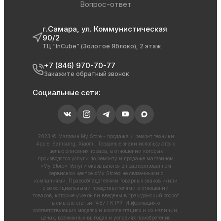
Вопрос-ответ
г.Самара, ул. Коммунистическая
90/2
ТЦ “InCube” (Золотое Яблоко), 2 этаж
+7 (846) 970-70-77
Закажите обратный звонок
Социальные сети:
2023 © Магазин My Store - продажа и ремонт техники
Apple, Samsung, Xiaomi. Товарные знаки используются с
целью описания товара, в отношении которых
производятся услуги по ремонту и продаже магазином
«My Store». Услуги оказываются в неавторизованном
сервисном центре «My Store» не связанными с
компаниями. Правообладателями товарных знаков и/или
с ее официальными представителями в отношении
товаров, которые уже были введены в гражданский оборот
в смысле статьи 1487 ГК РФ. Информация о
соответствующих моделях и комплектациях и их наличии,
ценах, возможных выгодах и условиях приобретения