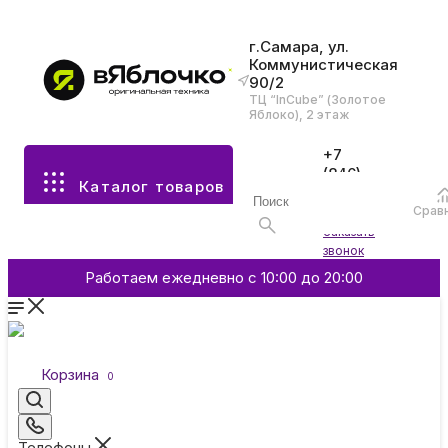
г.Самара, ул.
Коммунистическая
90/2
Все разделы каталога
ТЦ “InCube” (Золотое
Яблоко), 2 этаж
Apple
+7
(846)
Каталог товаров
970-
70-77
Аксессуары
Срав
Войти
Заказать
звонок
Смартфоны и гаджеты
Работаем ежедневно с 10:00 до 20:00
Dyson
Корзина
0
Garmin
Телефоны