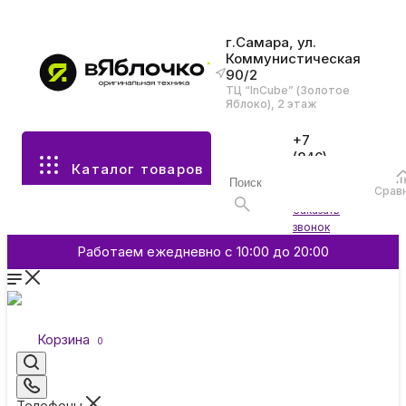
г.Самара, ул.
Коммунистическая
90/2
Все разделы каталога
ТЦ “InCube” (Золотое
Яблоко), 2 этаж
Apple
+7
(846)
Каталог товаров
970-
70-77
Аксессуары
Срав
Войти
Заказать
звонок
Смартфоны и гаджеты
Работаем ежедневно с 10:00 до 20:00
Dyson
Корзина
0
Garmin
Телефоны