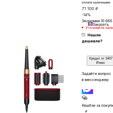
оплате наличными:
71 100
₽
-
14
%
Бытовая техника
Экономия
10 665
Заказать
Уточняйте нал
Красота и здоровье
Нашли
дешевле?
Сумки и чемоданы
Кредит от 3407
Для дома и дачи
₽/мес
Задайте вопрос
LEGO
в мессенджер
Для домашних питомцев
Кешбэк за покуп
Умный дом и безопасность
₽