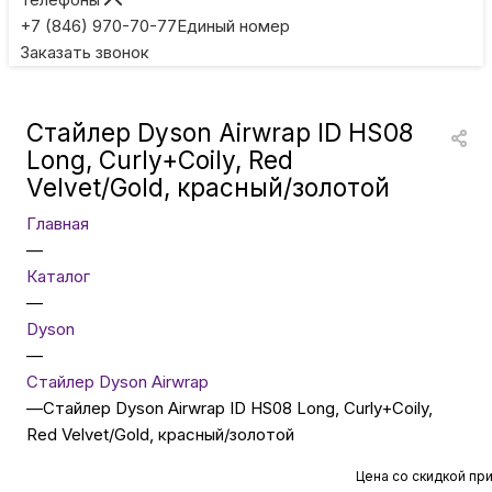
Игровые приставки
+7 (846) 970-70-77
Единый номер
Заказать звонок
Умные очки
Стайлер Dyson Airwrap ID HS08
Умные кольца
Long, Curly+Coily, Red
Velvet/Gold, красный/золотой
Фитнес-браслеты
Главная
—
Каталог
Туризм и отдых
—
Dyson
Товары для детей
—
Стайлер Dyson Airwrap
—
Стайлер Dyson Airwrap ID HS08 Long, Curly+Coily,
Фототехника
Red Velvet/Gold, красный/золотой
Цена со скидкой пр
ТВ и проекторы