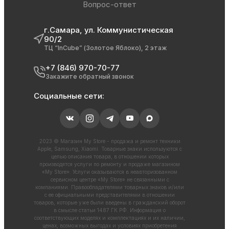
Вопрос-ответ
г.Самара, ул. Коммунистическая
90/2
ТЦ “InCube” (Золотое Яблоко), 2 этаж
+7 (846) 970-70-77
Закажите обратный звонок
Социальные сети:
2023 © Магазин My Store - продажа и ремонт техники
Apple, Samsung, Xiaomi. Товарные знаки используются с
целью описания товара, в отношении которых
производятся услуги по ремонту и продаже магазином
«My Store». Услуги оказываются в неавторизованном
сервисном центре «My Store» не связанными с
компаниями. Правообладателями товарных знаков и/или
с ее официальными представителями в отношении
товаров, которые уже были введены в гражданский оборот
в смысле статьи 1487 ГК РФ. Информация о
соответствующих моделях и комплектациях и их наличии,
ценах, возможных выгодах и условиях приобретения