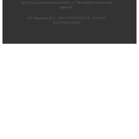
доступна в магазине
mystore63.ru
. Не является публичной
офертой.
ИП Меркулов М.С., ИНН 631505945724, ОГРНИП
315631300042912