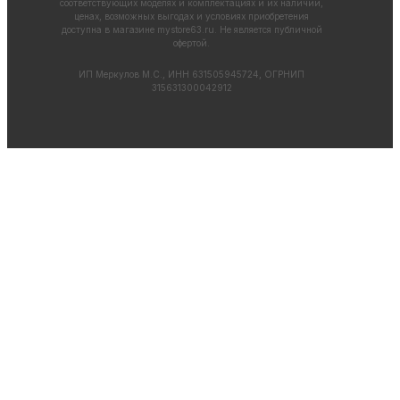
соответствующих моделях и комплектациях и их наличии,
ценах, возможных выгодах и условиях приобретения
доступна в магазине
mystore63.ru
. Не является публичной
офертой.
ИП Меркулов М.С., ИНН 631505945724, ОГРНИП
315631300042912