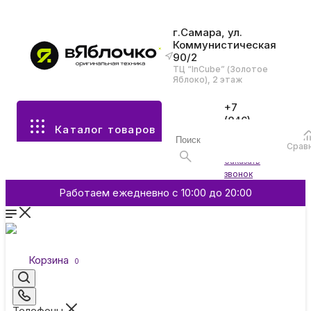
г.Самара, ул.
Коммунистическая
90/2
Все разделы каталога
ТЦ “InCube” (Золотое
Яблоко), 2 этаж
Apple
+7
(846)
Каталог товаров
970-
70-77
Аксессуары
Срав
Войти
Заказать
звонок
Смартфоны и гаджеты
Работаем ежедневно с 10:00 до 20:00
Dyson
Корзина
0
Garmin
Телефоны