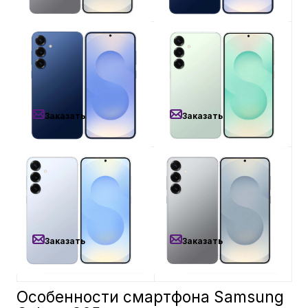
Автомобильные аксессуары
68 500
₽
68 800
₽
Samsung Galaxy S25+
Samsung Galaxy S25+
Сервисный центр Apple в Самаре
(2025) 12/512Gb Navy,
(2025) 12/512Gb Mint,
синий
мятный
Подарочные сертификаты
Заказать
Заказать
Аудио
69 100
₽
83 100
₽
Samsung Galaxy S25+
Samsung Galaxy S25+
(2025) 12/512Gb Icy Blue,
(2025) 12/512Gb Silver
голубой
Shadow, серый
Заказать
Заказать
Особенности смартфона Samsung