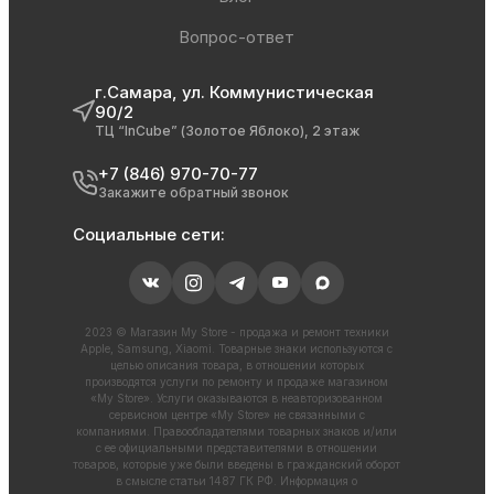
Вопрос-ответ
г.Самара, ул. Коммунистическая
90/2
ТЦ “InCube” (Золотое Яблоко), 2 этаж
+7 (846) 970-70-77
Закажите обратный звонок
Социальные сети:
2023 © Магазин My Store - продажа и ремонт техники
Apple, Samsung, Xiaomi. Товарные знаки используются с
целью описания товара, в отношении которых
производятся услуги по ремонту и продаже магазином
«My Store». Услуги оказываются в неавторизованном
сервисном центре «My Store» не связанными с
компаниями. Правообладателями товарных знаков и/или
с ее официальными представителями в отношении
товаров, которые уже были введены в гражданский оборот
в смысле статьи 1487 ГК РФ. Информация о