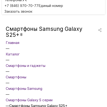
Игровые приставки
+7 (846) 970-70-77
Единый номер
Заказать звонок
Умные очки
Смартфоны Samsung Galaxy
Умные кольца
S25+
8
Главная
Фитнес-браслеты
—
Каталог
—
Туризм и отдых
Смартфоны и гаджеты
—
Товары для детей
Смартфоны
—
Смартфоны Samsung
Фототехника
—
Смартфоны Galaxy S серии
—
Смартфоны Samsung Galaxy S25+
ТВ и проекторы