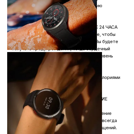
Так же вы сможете увидеть траекторию
движения, длительность и тд.
ВСЕСТОРОННЯЯ ЗАБОТА О ЗДОРОВЬЕ 24 ЧАСА
Следите за своими данными о здоровье, чтобы
лучше понять физическое состояние. Вы будете
получать предупреждения, когда сердечный
ритм превышает норму или когда ваш уровень
стресса слишком высок. Часы также
предупреждают о длительном периоде
неактивности, следят за сожженными калориями
и анализируют фазы сна.
ОТОБРАЖЕНИЕ УВЕДОМЛЕНИЙ И ДРУГИЕ
ПОЛЕЗНЫЕ ФУНКЦИИ
Xiaomi Mibro GS поддерживают отображение
уведомлений со смартфона, поэтому вы всегда
будете в курсе входящих звонков и сообщений.