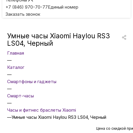
Игровые приставки
+7 (846) 970-70-77
Единый номер
Заказать звонок
Умные очки
Умные часы Xiaomi Haylou RS3
Умные кольца
LS04, Черный
Главная
Фитнес-браслеты
—
Каталог
—
Туризм и отдых
Смартфоны и гаджеты
—
Товары для детей
Смарт-часы
—
Часы и фитнес браслеты Xiaomi
Фототехника
—
Умные часы Xiaomi Haylou RS3 LS04, Черный
Цена со скидкой пр
ТВ и проекторы