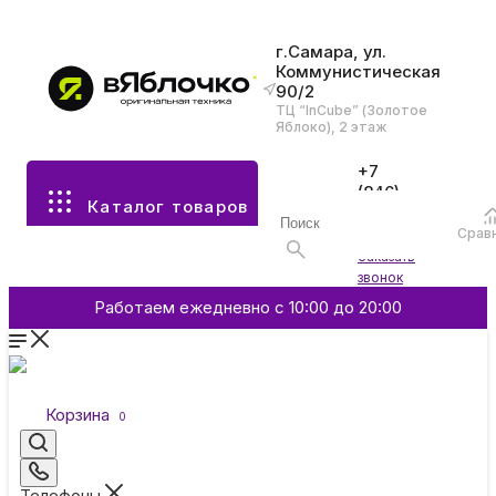
г.Самара, ул.
Коммунистическая
90/2
Все разделы каталога
ТЦ “InCube” (Золотое
Яблоко), 2 этаж
Apple
+7
(846)
Каталог товаров
970-
70-77
Аксессуары
Срав
Войти
Заказать
звонок
Смартфоны и гаджеты
Работаем ежедневно с 10:00 до 20:00
Dyson
Корзина
0
Garmin
Телефоны