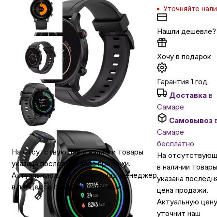
Уточняйте нал
Автомобильные аксессуары
Нашли дешевле?
Сервисный центр Apple в Самаре
Хочу в подарок
Гарантия 1 год
Подарочные сертификаты
Доставка
в
Самаре
Аудио
Самовывоз
Самаре
бесплатно
На отсутствующие в наличии товары
На отсутствую
указана последняя цена продажи.
в наличии товар
Актуальную цену уточнит наш менеджер
указана последн
в процессе оформления заказа.
цена продажи.
Актуальную цен
уточнит наш