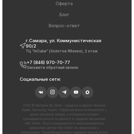
Оферта
Блог
Вопрос-ответ
г.Самара, ул. Коммунистическая
90/2
ТЦ “InCube” (Золотое Яблоко), 2 этаж
+7 (846) 970-70-77
Закажите обратный звонок
Социальные сети:
2023 © Магазин My Store - продажа и ремонт техники
Apple, Samsung, Xiaomi. Товарные знаки используются с
целью описания товара, в отношении которых
производятся услуги по ремонту и продаже магазином
«My Store». Услуги оказываются в неавторизованном
сервисном центре «My Store» не связанными с
компаниями. Правообладателями товарных знаков и/или