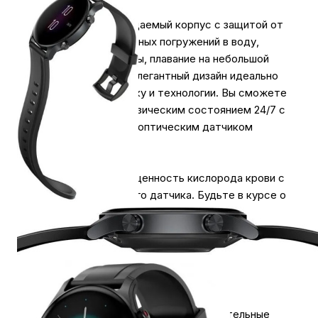
Имеет водонепроницаемый корпус с защитой от
дождя, брызг, случайных погружений в воду,
попадания струи воды, плавание на небольшой
глубине. Простой и элегантный дизайн идеально
сочетающий эстетику и технологии. Вы сможете
следить за вашим физическим состоянием 24/7 с
модернизированным оптическим датчиком
сердечного ритма.
Отслеживайте насыщенность кислорода крови с
помощью встроенного датчика. Будьте в курсе о
ваших физических показателях. Точный GPS-
модуль сможет точно определить ваши
передвижения во время занятием спорта. Есть
возможность изменять и настраивать
циферблаты.
Приобретайте в My Store умопомрачительные