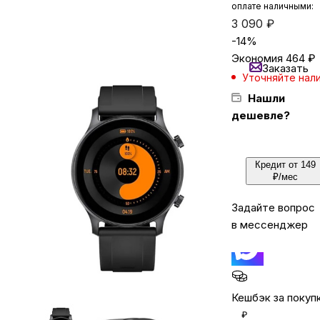
оплате наличными:
3 090
₽
-
14
%
Бытовая техника
Экономия
464
₽
Заказать
Уточняйте нал
Красота и здоровье
Нашли
дешевле?
Сумки и чемоданы
Кредит от 149
Для дома и дачи
₽/мес
Задайте вопрос
LEGO
в мессенджер
Для домашних питомцев
Кешбэк за покуп
Умный дом и безопасность
₽