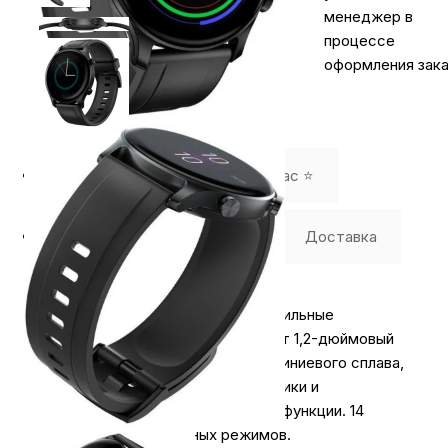
менеджер в
процессе
оформления зака
Описание
⭐️ Отзывы о нас ⭐️
Где купить
Оплата
Доставка
Xiaomi Haylou LS04 Black - это стильные
спортивные часы, которые имеют 1,2-дюймовый
AMOLED экран с рамкой из алюминиевого сплава,
стильный дизайн, различные датчики и
предустановленные спортивные функции. 14
встроенных спортивных режимов.