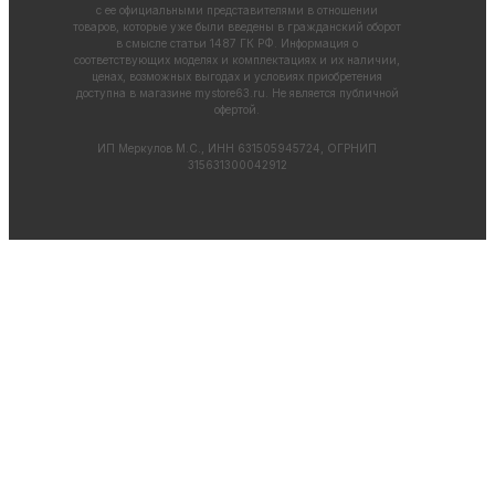
с ее официальными представителями в отношении
товаров, которые уже были введены в гражданский оборот
в смысле статьи 1487 ГК РФ. Информация о
соответствующих моделях и комплектациях и их наличии,
ценах, возможных выгодах и условиях приобретения
доступна в магазине
mystore63.ru
. Не является публичной
офертой.
ИП Меркулов М.С., ИНН 631505945724, ОГРНИП
315631300042912