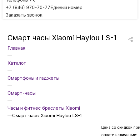
Игровые приставки
+7 (846) 970-70-77
Единый номер
Заказать звонок
Умные очки
Смарт часы Xiaomi Haylou LS-1
Умные кольца
Главная
—
Фитнес-браслеты
Каталог
—
Смартфоны и гаджеты
Туризм и отдых
—
Смарт-часы
Товары для детей
—
Часы и фитнес браслеты Xiaomi
—
Смарт часы Xiaomi Haylou LS-1
Фототехника
Цена со скидкой пр
оплате наличными:
ТВ и проекторы