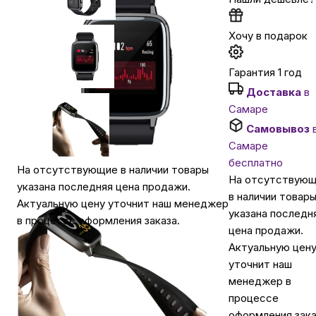
Автомобильные аксессуары
Хочу в подарок
Гарантия 1 год
Сервисный центр Apple в Самаре
Доставка
в
Самаре
Подарочные сертификаты
Самовывоз
Самаре
бесплатно
Аудио
На отсутствующие в наличии товары
На отсутствую
указана последняя цена продажи.
в наличии товар
Актуальную цену уточнит наш менеджер
указана последн
в процессе оформления заказа.
цена продажи.
Актуальную цен
уточнит наш
менеджер в
процессе
оформления зака