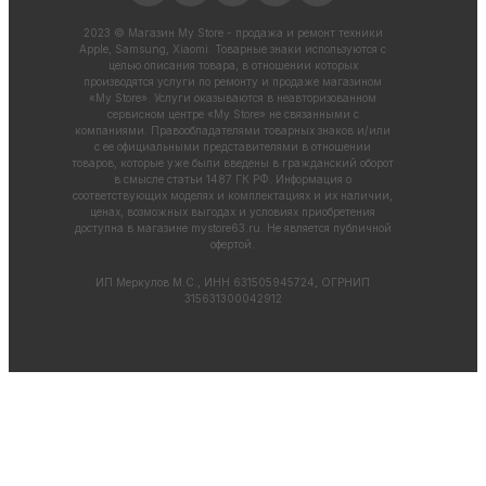
2023 © Магазин My Store - продажа и ремонт техники
Apple, Samsung, Xiaomi. Товарные знаки используются с
целью описания товара, в отношении которых
производятся услуги по ремонту и продаже магазином
«My Store». Услуги оказываются в неавторизованном
сервисном центре «My Store» не связанными с
компаниями. Правообладателями товарных знаков и/или
с ее официальными представителями в отношении
товаров, которые уже были введены в гражданский оборот
в смысле статьи 1487 ГК РФ. Информация о
соответствующих моделях и комплектациях и их наличии,
ценах, возможных выгодах и условиях приобретения
доступна в магазине
mystore63.ru
. Не является публичной
офертой.
ИП Меркулов М.С., ИНН 631505945724, ОГРНИП
315631300042912