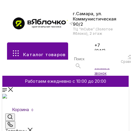
г.Самара, ул.
Коммунистическая
90/2
Все разделы каталога
ТЦ “InCube” (Золотое
Яблоко), 2 этаж
Apple
+7
(846)
Каталог товаров
970-
70-77
Аксессуары
Срав
Войти
Заказать
звонок
Смартфоны и гаджеты
Работаем ежедневно с 10:00 до 20:00
Dyson
Корзина
0
Garmin
Телефоны