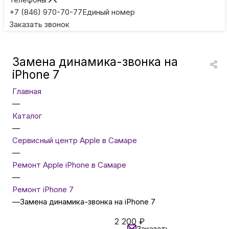
Игровые приставки
+7 (846) 970-70-77
Единый номер
Заказать звонок
Умные очки
Замена динамика-звонка на
Умные кольца
iPhone 7
Главная
Фитнес-браслеты
—
Каталог
—
Туризм и отдых
Сервисный центр Apple в Самаре
—
Товары для детей
Ремонт Apple iPhone в Самаре
—
Ремонт iPhone 7
Фототехника
—
Замена динамика-звонка на iPhone 7
2 200
₽
ТВ и проекторы
Заказать