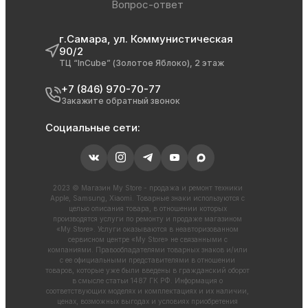
Вопрос-ответ
г.Самара, ул. Коммунистическая
90/2
ТЦ “InCube” (Золотое Яблоко), 2 этаж
+7 (846) 970-70-77
Закажите обратный звонок
Социальные сети:
2023 © Магазин My Store - продажа и ремонт техники
Apple, Samsung, Xiaomi. Товарные знаки используются с
целью описания товара, в отношении которых
производятся услуги по ремонту и продаже магазином
«My Store». Услуги оказываются в неавторизованном
сервисном центре «My Store» не связанными с
компаниями. Правообладателями товарных знаков и/или
с ее официальными представителями в отношении
товаров, которые уже были введены в гражданский оборот
в смысле статьи 1487 ГК РФ. Информация о
соответствующих моделях и комплектациях и их наличии,
ценах, возможных выгодах и условиях приобретения