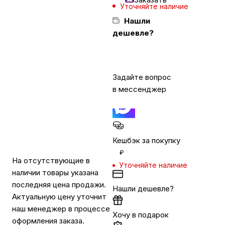
Уточняйте наличие
Нашли
Бытовая техника
дешевле?
Красота и здоровье
Задайте вопрос
в мессенджер
Сумки и чемоданы
Для дома и дачи
Кешбэк за покупку
₽
LEGO
На отсутствующие в
Уточняйте наличие
наличии товары указана
последняя цена продажи.
Для домашних питомцев
Нашли дешевле?
Актуальную цену уточнит
наш менеджер в процессе
Хочу в подарок
Умный дом и безопасность
оформления заказа.