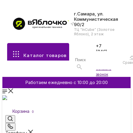
г.Самара, ул.
Коммунистическая
90/2
Все разделы каталога
ТЦ “InCube” (Золотое
Яблоко), 2 этаж
Apple
+7
(846)
Каталог товаров
970-
70-77
Аксессуары
Срав
Войти
Заказать
звонок
Смартфоны и гаджеты
Работаем ежедневно с 10:00 до 20:00
Dyson
Корзина
0
Garmin
Телефоны