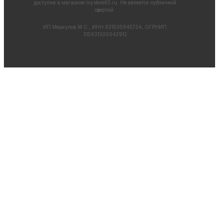
доступна в магазине
mystore63.ru
. Не является публичной
офертой.
ИП Меркулов М.С., ИНН 631505945724, ОГРНИП
315631300042912