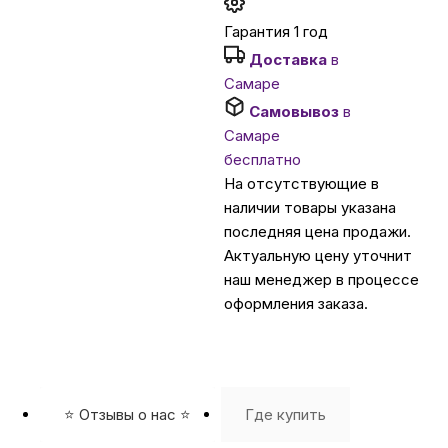
Гарантия 1 год
Автомобильные аксессуары
Доставка
в
Самаре
Сервисный центр Apple в Самаре
Самовывоз
в
Самаре
бесплатно
Подарочные сертификаты
На отсутствующие в
наличии товары указана
последняя цена продажи.
Аудио
Актуальную цену уточнит
наш менеджер в процессе
оформления заказа.
⭐️ Отзывы о нас ⭐️
Где купить