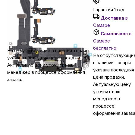
Гарантия 1 год
Автомобильные аксессуары
Доставка
в
Самаре
Сервисный центр Apple в Самаре
Самовывоз
в
Самаре
бесплатно
На отсутствующие в наличии товары
Подарочные сертификаты
На отсутствующи
указана последняя цена продажи.
в наличии товары
Актуальную цену уточнит наш
указана последняя
Аудио
менеджер в процессе оформления
цена продажи.
заказа.
Актуальную цену
уточнит наш
менеджер в
процессе
оформления заказа