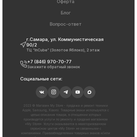
Оферта
Блог
Вопрос-ответ
г.Самара, ул. Коммунистическая
90/2
ТЦ “InCube” (Золотое Яблоко), 2 этаж
+7 (846) 970-70-77
Закажите обратный звонок
Социальные сети:
2023 © Магазин My Store - продажа и ремонт техники
Apple, Samsung, Xiaomi. Товарные знаки используются с
целью описания товара, в отношении которых
производятся услуги по ремонту и продаже магазином
«My Store». Услуги оказываются в неавторизованном
сервисном центре «My Store» не связанными с
компаниями. Правообладателями товарных знаков и/или