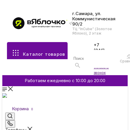
г.Самара, ул.
Коммунистическая
90/2
Все разделы каталога
ТЦ “InCube” (Золотое
Яблоко), 2 этаж
Apple
+7
(846)
Каталог товаров
970-
70-77
Аксессуары
Срав
Войти
Заказать
звонок
Смартфоны и гаджеты
Работаем ежедневно с 10:00 до 20:00
Dyson
Корзина
0
Garmin
Телефоны