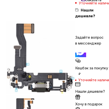
Уточняйте налич
Нашли
Бытовая техника
дешевле?
Красота и здоровье
Задайте вопрос
в мессенджер
Сумки и чемоданы
Для дома и дачи
Кешбэк за покупку
₽
LEGO
Уточняйте налич
Для домашних питомцев
Нашли дешевле?
Хочу в подарок
Умный дом и безопасность