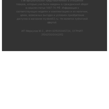
с ее официальными представителями в отношении
товаров, которые уже были введены в гражданский оборот
в смысле статьи 1487 ГК РФ. Информация о
соответствующих моделях и комплектациях и их наличии,
ценах, возможных выгодах и условиях приобретения
доступна в магазине
mystore63.ru
. Не является публичной
офертой.
ИП Меркулов М.С., ИНН 631505945724, ОГРНИП
315631300042912