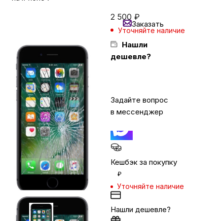
2 500
₽
Заказать
Бытовая техника
Уточняйте наличие
Нашли
дешевле?
Красота и здоровье
Сумки и чемоданы
Задайте вопрос
в мессенджер
Для дома и дачи
LEGO
Кешбэк за покупку
₽
Для домашних питомцев
Уточняйте наличие
Нашли дешевле?
Умный дом и безопасность