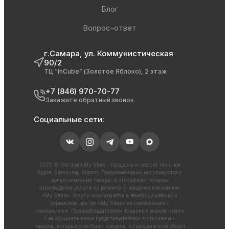
Блог
Вопрос-ответ
г.Самара, ул. Коммунистическая
90/2
ТЦ “InCube” (Золотое Яблоко), 2 этаж
+7 (846) 970-70-77
Закажите обратный звонок
Социальные сети:
2023 © Магазин My Store - продажа и ремонт техники
Apple, Samsung, Xiaomi. Товарные знаки используются с
целью описания товара, в отношении которых
производятся услуги по ремонту и продаже магазином
«My Store». Услуги оказываются в неавторизованном
сервисном центре «My Store» не связанными с
компаниями. Правообладателями товарных знаков и/или
с ее официальными представителями в отношении
товаров, которые уже были введены в гражданский оборот