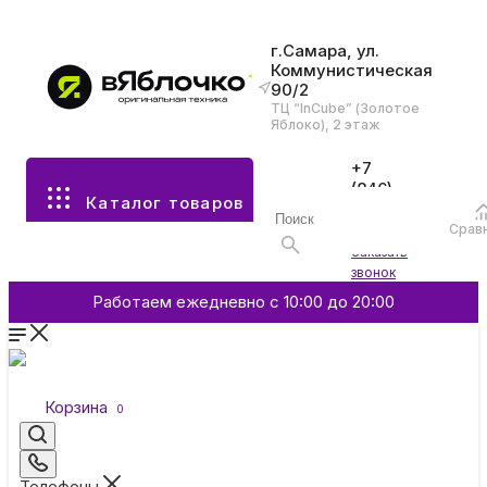
г.Самара, ул.
Коммунистическая
90/2
Все разделы каталога
ТЦ “InCube” (Золотое
Яблоко), 2 этаж
Apple
+7
(846)
Каталог товаров
970-
70-77
Аксессуары
Срав
Войти
Заказать
звонок
Смартфоны и гаджеты
Работаем ежедневно с 10:00 до 20:00
Dyson
Корзина
0
Garmin
Телефоны