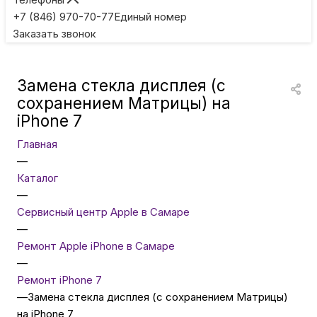
Игровые приставки
+7 (846) 970-70-77
Единый номер
Заказать звонок
Умные очки
Замена стекла дисплея (с
Умные кольца
сохранением Матрицы) на
iPhone 7
Фитнес-браслеты
Главная
—
Каталог
Туризм и отдых
—
Сервисный центр Apple в Самаре
Товары для детей
—
Ремонт Apple iPhone в Самаре
—
Фототехника
Ремонт iPhone 7
—
Замена стекла дисплея (с сохранением Матрицы)
на iPhone 7
ТВ и проекторы