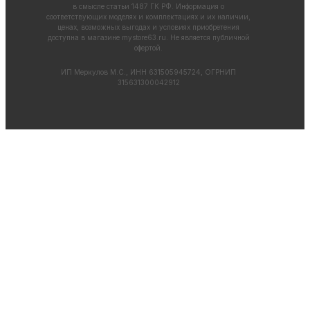
в смысле статьи 1487 ГК РФ. Информация о
соответствующих моделях и комплектациях и их наличии,
ценах, возможных выгодах и условиях приобретения
доступна в магазине
mystore63.ru
. Не является публичной
офертой.
ИП Меркулов М.С., ИНН 631505945724, ОГРНИП
315631300042912