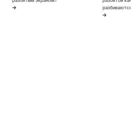
разбитым экраном?
разбитой камер
разбиваются та