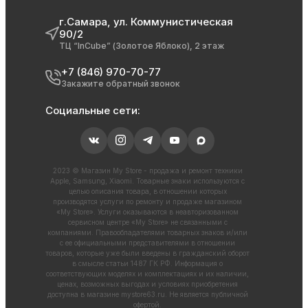
г.Самара, ул. Коммунистическая
90/2
ТЦ “InCube” (Золотое Яблоко), 2 этаж
+7 (846) 970-70-77
Закажите обратный звонок
Социальные сети:
2023 © Магазин My Store - продажа и ремонт техники
Apple, Samsung, Xiaomi. Товарные знаки используются с
целью описания товара, в отношении которых
производятся услуги по ремонту и продаже магазином
«My Store». Услуги оказываются в неавторизованном
сервисном центре «My Store» не связанными с
компаниями. Правообладателями товарных знаков и/или
с ее официальными представителями в отношении
товаров, которые уже были введены в гражданский оборот
в смысле статьи 1487 ГК РФ. Информация о
соответствующих моделях и комплектациях и их наличии,
ценах, возможных выгодах и условиях приобретения
доступна в магазине
mystore63.ru
. Не является публичной
офертой.