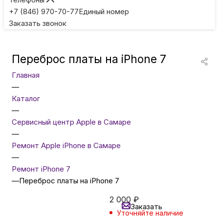
Игровые приставки
+7 (846) 970-70-77
Единый номер
Заказать звонок
Умные очки
Переброс платы на iPhone 7
Умные кольца
Главная
—
Фитнес-браслеты
Каталог
—
Сервисный центр Apple в Самаре
Туризм и отдых
—
Ремонт Apple iPhone в Самаре
Товары для детей
—
Ремонт iPhone 7
—
Переброс платы на iPhone 7
Фототехника
2 000
₽
Заказать
Уточняйте наличие
ТВ и проекторы