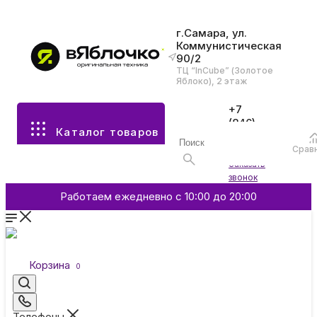
г.Самара, ул.
Коммунистическая
90/2
Все разделы каталога
ТЦ “InCube” (Золотое
Яблоко), 2 этаж
Apple
+7
(846)
Каталог товаров
970-
70-77
Аксессуары
Срав
Войти
Заказать
звонок
Смартфоны и гаджеты
Работаем ежедневно с 10:00 до 20:00
Dyson
Корзина
0
Garmin
Телефоны