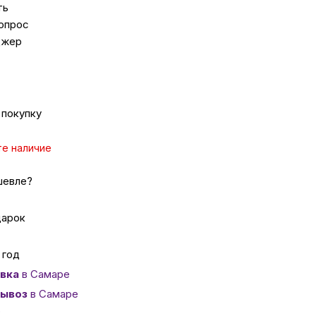
ть
опрос
джер
ка
вье
 покупку
аны
те наличие
чи
шевле?
дарок
 год
омцев
вка
в Самаре
ывоз
в Самаре
ность
о