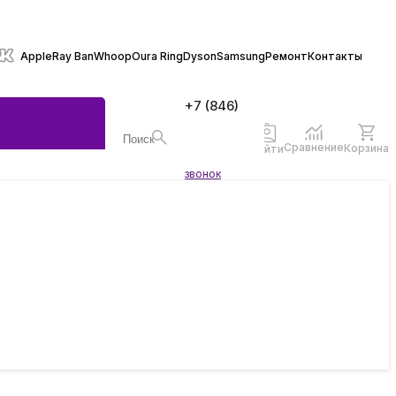
Apple
Ray Ban
Whoop
Oura Ring
Dyson
Samsung
Ремонт
Контакты
+7 (846)
970-70-
77
Сравнение
Корзина
Войти
Заказать
звонок
ы
жеты