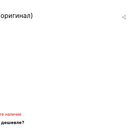
вки
(оригинал)
и
а
еты
ых
тей
а
те наличие
 дешевле?
ры