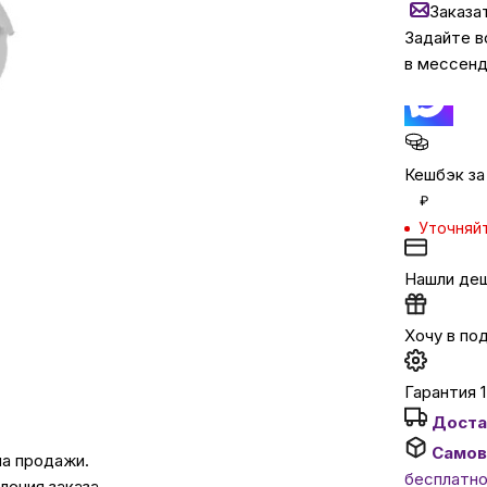
Заказа
Задайте в
в мессен
Бытовая техни
Красота и здоро
Кешбэк за
Сумки и чемод
₽
Уточняй
Для дома и да
Нашли де
LEGO
Хочу в по
Гарантия 1
Для домашних пит
Доста
Самов
на продажи.
Умный дом и безопас
бесплатн
ения заказа.