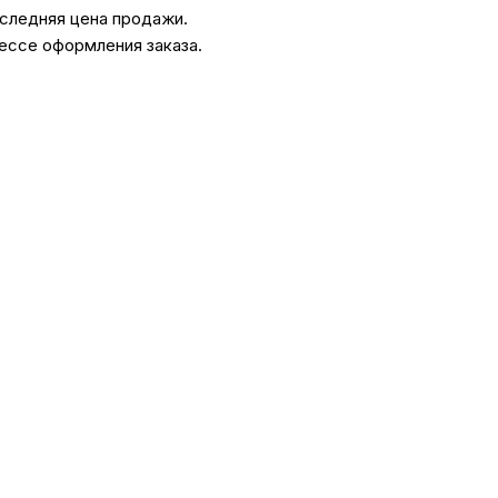
оследняя цена продажи.
ессе оформления заказа.
ссуары
 Самаре
икаты