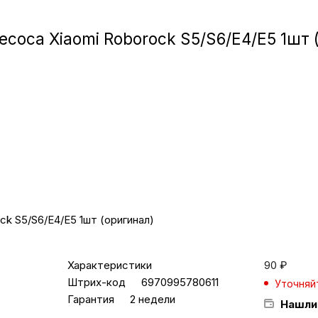
Игровые приста
соса Xiaomi Roborock S5/S6/E4/E5 1шт 
Умные очк
Умные кольц
Фитнес-брасл
Туризм и отд
k S5/S6/E4/E5 1шт (оригинал)
Товары для де
Характеристики
90
₽
Фототехник
Штрих-код
6970995780611
Уточняй
Гарантия
2 недели
Нашли
ТВ и проекто