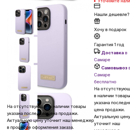
Уточняйте нал
Автомобильные аксессуары
Нашли дешевле?
Хочу в подарок
Сервисный центр Apple в Самаре
Гарантия 1 год
Подарочные сертификаты
Доставка
в
Самаре
Аудио
Самовывоз
Самаре
бесплатно
На отсутствую
в наличии товар
указана последн
На отсутствующие в наличии товары
цена продажи.
указана последняя цена продажи.
Актуальную цен
Актуальную цену уточнит наш менеджер
уточнит наш
в процессе оформления заказа.