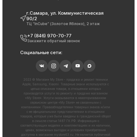
г.Самара, ул. Коммунистическая
90/2
ТЦ “InCube” (Золотое Яблоко), 2 этаж
+7 (846) 970-70-77
Закажите обратный звонок
Социальные сети:
2023 © Магазин My Store - продажа и ремонт техники
Apple, Samsung, Xiaomi. Товарные знаки используются с
целью описания товара, в отношении которых
производятся услуги по ремонту и продаже магазином
«My Store». Услуги оказываются в неавторизованном
сервисном центре «My Store» не связанными с
компаниями. Правообладателями товарных знаков и/или
с ее официальными представителями в отношении
товаров, которые уже были введены в гражданский оборот
в смысле статьи 1487 ГК РФ. Информация о
соответствующих моделях и комплектациях и их наличии,
ценах, возможных выгодах и условиях приобретения
доступна в магазине
mystore63.ru
. Не является публичной