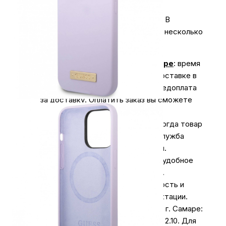
Экономьте время на получении заказа. В
интернет-магазине My Store доступно несколько
вариантов доставки:
Доставка курьером по г. Самаре
: время
доставки с 10:00 до 20:00. При доставке в
отдаленные районы возможна предоплата
за доставку. Оплатить заказ вы сможете
наличными курьеру.
Курьерская доставка СДЭК
. Когда товар
поступит на склад, курьерская служба
свяжется для уточнения деталей.
Специалист предложит выбрать удобное
время доставки и уточнит адрес.
Осмотрите упаковку на целостность и
соответствие указанной комплектации.
Самовывоз
из нашего магазина в г. Самаре:
ул. Коммунистическая 90/2, офис 2.10. Для