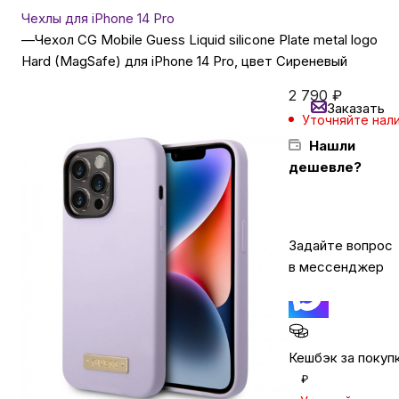
Чехлы для iPhone 14 Pro
—
Чехол CG Mobile Guess Liquid silicone Plate metal logo
Бытовая техника
Hard (MagSafe) для iPhone 14 Pro, цвет Сиреневый
2 790
₽
Заказать
Красота и здоровье
Уточняйте нал
Нашли
Сумки и чемоданы
дешевле?
Для дома и дачи
Задайте вопрос
в мессенджер
LEGO
Для домашних питомцев
Кешбэк за покуп
₽
Умный дом и безопасность