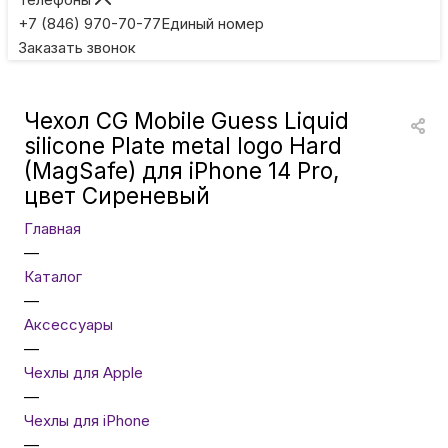
Игровые приставки
+7 (846) 970-70-77
Единый номер
Заказать звонок
Умные очки
Чехол CG Mobile Guess Liquid
Умные кольца
silicone Plate metal logo Hard
(MagSafe) для iPhone 14 Pro,
цвет Сиреневый
Фитнес-браслеты
Главная
—
Туризм и отдых
Каталог
—
Товары для детей
Аксессуары
—
Чехлы для Apple
Фототехника
—
Чехлы для iPhone
—
ТВ и проекторы