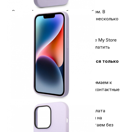
Оплачивайте покупки удобным способом. В
интернет-магазине My Store доступно несколько
вариантов оплаты:
1.
Наличными
.
При покупке в магазине My Store
или доставке курьером, вы можете оплатить
заказ наличными.
Оплата за технику Apple принимается только
наличными.
2.
Карты & NFC
.
В магазинах мы принимаем к
оплате карты всех типов, а также бесконтактные
платежи.
3.
Оплата для юридических лиц
.
Оплата
производиться безналичным платежом на
расчётный счёт магазина (важно работаем без
НДС)