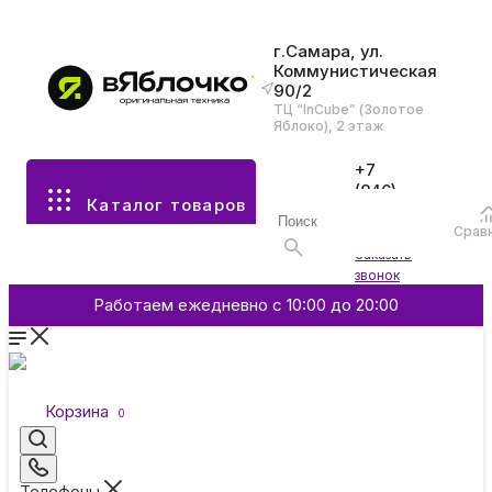
г.Самара, ул.
Коммунистическая
90/2
Все разделы каталога
ТЦ “InCube” (Золотое
Яблоко), 2 этаж
Apple
+7
(846)
Каталог товаров
970-
70-77
Аксессуары
Срав
Войти
Заказать
звонок
Смартфоны и гаджеты
Работаем ежедневно с 10:00 до 20:00
Dyson
Корзина
0
Garmin
Телефоны