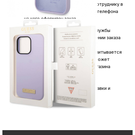
получения заказа обратитесь к сотруднику в
кассовой зоне и назовите номер телефона
на кого оформлен заказ.
Оплата за доставку любой почтовой службы
осуществляется отдельно, при получении заказа
и не входит в сумму заказа.
При оформлении заказа на сайте рассчитывается
примерная сумма доставки, которая может
измениться в силу не зависящих от магазина
причин.
Более подробная информация по доставки и
оплате на
странице
.