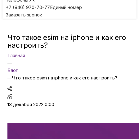
Игровые приставки
+7 (846) 970-70-77
Единый номер
Заказать звонок
Умные очки
Что такое esim на iphone и как его
Умные кольца
настроить?
Главная
Фитнес-браслеты
—
Блог
—
Что такое esim на iphone и как его настроить?
Туризм и отдых
Товары для детей
13 декабря 2022 0:00
Фототехника
ТВ и проекторы