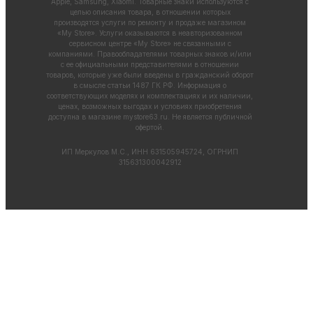
Apple, Samsung, Xiaomi. Товарные знаки используются с
целью описания товара, в отношении которых
производятся услуги по ремонту и продаже магазином
«My Store». Услуги оказываются в неавторизованном
сервисном центре «My Store» не связанными с
компаниями. Правообладателями товарных знаков и/или
с ее официальными представителями в отношении
товаров, которые уже были введены в гражданский оборот
в смысле статьи 1487 ГК РФ. Информация о
соответствующих моделях и комплектациях и их наличии,
ценах, возможных выгодах и условиях приобретения
доступна в магазине
mystore63.ru
. Не является публичной
офертой.
ИП Меркулов М.С., ИНН 631505945724, ОГРНИП
315631300042912