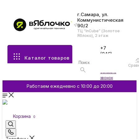
г.Самара, ул.
Коммунистическая
90/2
Все разделы каталога
ТЦ “InCube” (Золотое
Яблоко), 2 этаж
Apple
+7
(846)
Каталог товаров
970-
70-77
Аксессуары
Срав
Войти
Заказать
звонок
Смартфоны и гаджеты
Работаем ежедневно с 10:00 до 20:00
Dyson
Корзина
0
Garmin
Телефоны