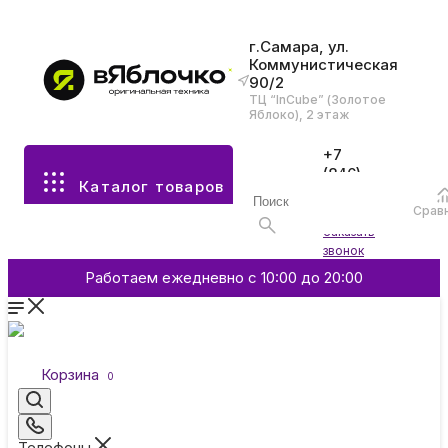
г.Самара, ул.
Коммунистическая
90/2
Все разделы каталога
ТЦ “InCube” (Золотое
Яблоко), 2 этаж
Apple
+7
(846)
Каталог товаров
970-
70-77
Аксессуары
Срав
Войти
Заказать
звонок
Смартфоны и гаджеты
Работаем ежедневно с 10:00 до 20:00
Dyson
Корзина
0
Garmin
Телефоны