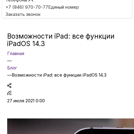
Игровые приставки
+7 (846) 970-70-77
Единый номер
Заказать звонок
Умные очки
Возможности iPad: все функции
Умные кольца
iPadOS 14.3
Главная
Фитнес-браслеты
—
Блог
—
Возможности iPad: все функции iPadOS 14.3
Туризм и отдых
Товары для детей
27 июля 2021 0:00
Фототехника
ТВ и проекторы