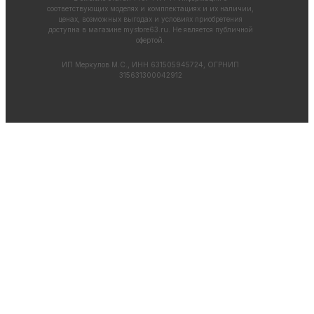
соответствующих моделях и комплектациях и их наличии,
ценах, возможных выгодах и условиях приобретения
доступна в магазине
mystore63.ru
. Не является публичной
офертой.
ИП Меркулов М.С., ИНН 631505945724, ОГРНИП
315631300042912