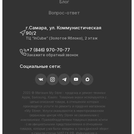
Блог
Вопрос-ответ
г.Самара, ул. Коммунистическая
90/2
ТЦ “InCube” (Золотое Яблоко), 2 этаж
+7 (846) 970-70-77
Закажите обратный звонок
Социальные сети:
2023 © Магазин My Store - продажа и ремонт техники
Apple, Samsung, Xiaomi. Товарные знаки используются с
целью описания товара, в отношении которых
производятся услуги по ремонту и продаже магазином
«My Store». Услуги оказываются в неавторизованном
сервисном центре «My Store» не связанными с
компаниями. Правообладателями товарных знаков и/или
с ее официальными представителями в отношении
товаров, которые уже были введены в гражданский оборот
в смысле статьи 1487 ГК РФ. Информация о