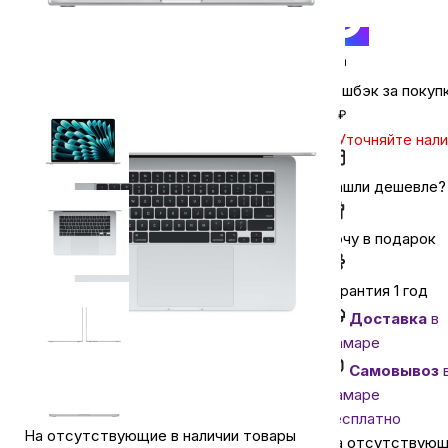
Автомобильные аксессуары
Кешбэк за покуп
Сервисный центр Apple в Самаре
₽
Уточняйте нал
Подарочные сертификаты
Нашли дешевле?
Аудио
Хочу в подарок
Гарантия 1 год
Доставка
в
Самаре
Самовывоз
Самаре
бесплатно
На отсутствующие в наличии товары
На отсутствую