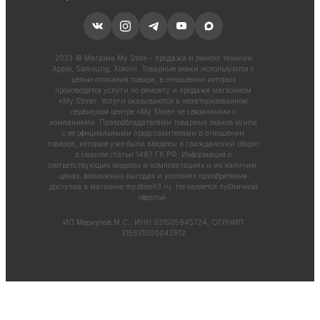
2023 © Магазин My Store - продажа и ремонт техники
Apple, Samsung, Xiaomi. Товарные знаки используются с
целью описания товара, в отношении которых
производятся услуги по ремонту и продаже магазином
«My Store». Услуги оказываются в неавторизованном
сервисном центре «My Store» не связанными с
компаниями. Правообладателями товарных знаков и/или
с ее официальными представителями в отношении
товаров, которые уже были введены в гражданский оборот
в смысле статьи 1487 ГК РФ. Информация о
соответствующих моделях и комплектациях и их наличии,
ценах, возможных выгодах и условиях приобретения
доступна в магазине
mystore63.ru
. Не является публичной
офертой.
ИП Меркулов М.С., ИНН 631505945724, ОГРНИП
315631300042912