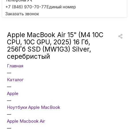
Игровые приставки
+7 (846) 970-70-77
Единый номер
Заказать звонок
Умные очки
Apple MacBook Air 15" (M4 10C
Умные кольца
CPU, 10C GPU, 2025) 16 Гб,
256Гб SSD (MW1G3) Silver,
серебристый
Фитнес-браслеты
Главная
—
Туризм и отдых
Каталог
—
Товары для детей
Apple
—
Ноутбуки Apple MacBook
Фототехника
—
Apple Macbook Air
—
ТВ и проекторы