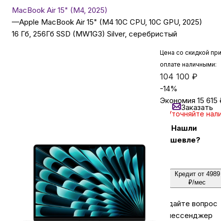
MacBook Air 15" (M4, 2025)
—
Apple MacBook Air 15" (M4 10C CPU, 10C GPU, 2025)
Бытовая техника
16 Гб, 256Гб SSD (MW1G3) Silver, серебристый
Цена со скидкой пр
Красота и здоровье
оплате наличными:
104 100
₽
-
14
%
Сумки и чемоданы
Экономия
15 615
Заказать
Уточняйте нал
Для дома и дачи
Нашли
дешевле?
LEGO
Кредит от 4989
Для домашних питомцев
₽/мес
Задайте вопрос
Умный дом и безопасность
в мессенджер