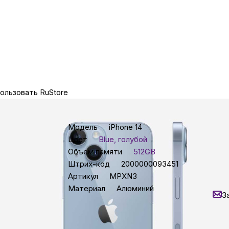
Бытовая техни
Красота и здоро
ользовать RuStore
Сумки и чемод
Характеристики
Цена 
Для дома и да
Модель
iPhone 14
54 9
Цвет
Blue, голубой
-
14
%
Объем памяти
512GB
Экон
LEGO
Штрих-код
2000000093451
Ут
Артикул
MPXN3
Н
Материал
Алюминий
Для домашних пит
З
Все характеристики
Кред
Зада
Умный дом и безопас