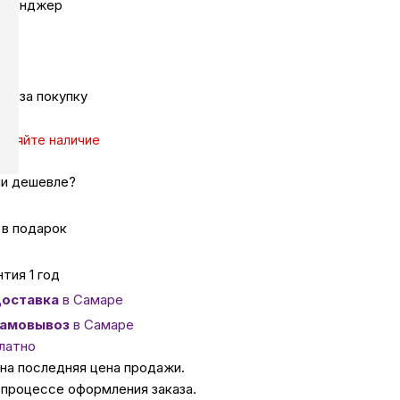
ссенджер
ссуары
 Самаре
эк за покупку
чняйте наличие
икаты
и дешевле?
 в подарок
нтия 1 год
оставка
в Самаре
амовывоз
в Самаре
латно
ана последняя цена продажи.
 процессе оформления заказа.