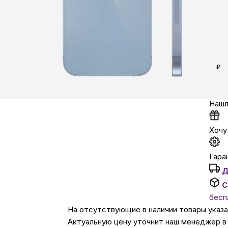
в ме
Автомобильные аксе
Сервисный центр Apple в
Кешб
₽
Уто
Подарочные сертиф
Нашл
Аудио
Хочу
Гара
Д
С
бесп
На отсутствующие в наличии товары указ
Актуальную цену уточнит наш менеджер в