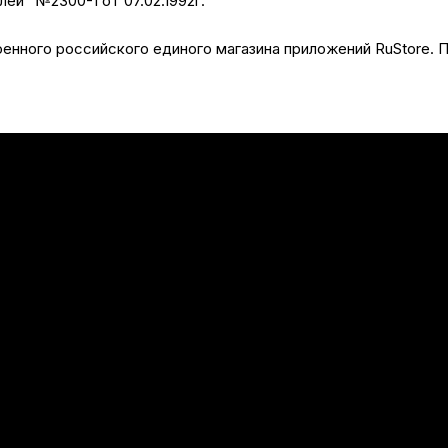
лей" №2300-1 от 07.02.1992г.
нного российского единого магазина приложений RuStore. П