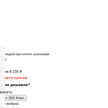
ка
вье
аны
со скидкой при оплате наличными:
чи
00
₽
омия
8 235
₽
очняйте наличие
ашли дешевле?
омцев
аказать
ит от 2631 ₽/мес
йте вопрос
ность