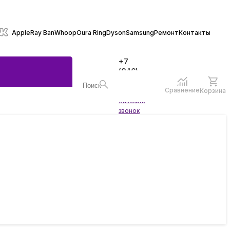
Apple
Ray Ban
Whoop
Oura Ring
Dyson
Samsung
Ремонт
Контакты
+7
(846)
970-
70-77
Сравнение
Корзина
Войти
Заказать
ы
звонок
жеты