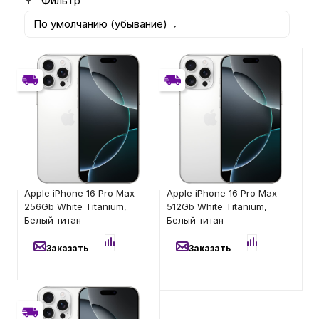
Фильтр
По умолчанию (убывание)
Бытовая техника
Без RuStore
Без RuStore
Без RuStore
Без RuStore
Красота и здоровье
Имеется недостаток
Имеется недостаток
товара: невозможно
товара: невозможно
Сумки и чемоданы
установить и
установить и
использовать RuStore
использовать RuStore
Для дома и дачи
106 200
₽
121 400
₽
Apple iPhone 16 Pro Max
Apple iPhone 16 Pro Max
256Gb White Titanium,
512Gb White Titanium,
LEGO
Белый титан
Белый титан
Заказать
Заказать
Для домашних питомцев
Без RuStore
Умный дом и безопасность
Без RuStore