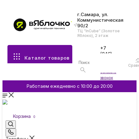
г.Самара, ул.
Коммунистическая
90/2
Все разделы каталога
ТЦ “InCube” (Золотое
Яблоко), 2 этаж
Apple
+7
(846)
Каталог товаров
970-
70-77
Аксессуары
Срав
Войти
Заказать
звонок
Смартфоны и гаджеты
Работаем ежедневно с 10:00 до 20:00
Dyson
Корзина
0
Garmin
Телефоны