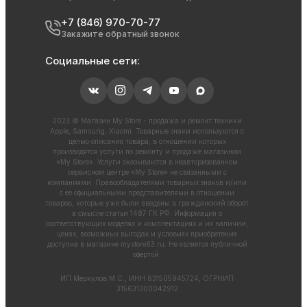
+7 (846) 970-70-77
Закажите обратный звонок
Социальные сети:
2023 © Магазин My Store - продажа и ремонт техники
Apple, Samsung, Xiaomi. Товарные знаки используются с
целью описания товара, в отношении которых
производятся услуги по ремонту и продаже магазином
«My Store». Услуги оказываются в неавторизованном
сервисном центре «My Store» не связанными с
компаниями. Правообладателями товарных знаков и/или
с ее официальными представителями в отношении
товаров, которые уже были введены в гражданский оборот
в смысле статьи 1487 ГК РФ. Информация о
соответствующих моделях и комплектациях и их наличии,
ценах, возможных выгодах и условиях приобретения
доступна в магазине
mystore63.ru
. Не является публичной
офертой.
ИП Меркулов М.С., ИНН 631505945724, ОГРНИП
315631300042912