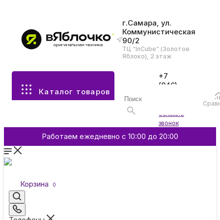
г.Самара, ул.
Коммунистическая
90/2
Все разделы каталога
ТЦ “InCube” (Золотое
Яблоко), 2 этаж
Apple
+7
(846)
Каталог товаров
970-
70-77
Аксессуары
Срав
Войти
Заказать
звонок
Смартфоны и гаджеты
Работаем ежедневно с 10:00 до 20:00
Dyson
Корзина
0
Garmin
Телефоны