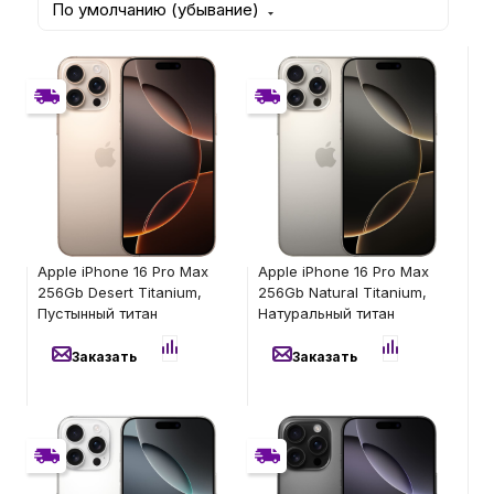
По умолчанию (убывание)
Бытовая техника
Без RuStore
Без RuStore
Без RuStore
Без RuStore
Имеется недостаток
Имеется недостаток
Красота и здоровье
товара: невозможно
товара: невозможно
установить и
установить и
Сумки и чемоданы
использовать RuStore
использовать RuStore
97 900
₽
101 100
₽
Для дома и дачи
Apple iPhone 16 Pro Max
Apple iPhone 16 Pro Max
256Gb Desert Titanium,
256Gb Natural Titanium,
Пустынный титан
Натуральный титан
LEGO
Заказать
Заказать
Для домашних питомцев
Без RuStore
Без RuStore
Без RuStore
Без RuStore
Умный дом и безопасность
Имеется недостаток
Имеется недостаток