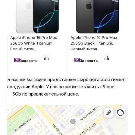
товара: невозможно
товара: невозможно
установить и
установить и
Автомобильные аксессуары
использовать RuStore
использовать RuStore
105 700
₽
105 800
₽
Сервисный центр Apple в Самаре
Apple iPhone 16 Pro Max
Apple iPhone 16 Pro Max
256Gb White Titanium,
256Gb Black Titanium,
Белый титан
Черный титан
Подарочные сертификаты
Заказать
Заказать
Аудио
В нашем магазине представлен широкий ассортимент
продукции Apple. У нас вы можете купить iPhone
256Gb по привлекательной цене.