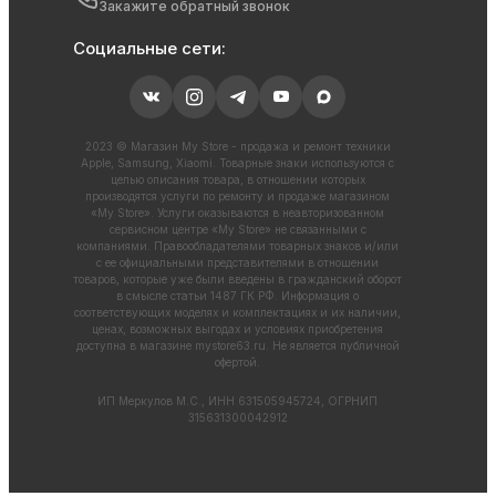
Закажите обратный звонок
Социальные сети:
2023 © Магазин My Store - продажа и ремонт техники
Apple, Samsung, Xiaomi. Товарные знаки используются с
целью описания товара, в отношении которых
производятся услуги по ремонту и продаже магазином
«My Store». Услуги оказываются в неавторизованном
сервисном центре «My Store» не связанными с
компаниями. Правообладателями товарных знаков и/или
с ее официальными представителями в отношении
товаров, которые уже были введены в гражданский оборот
в смысле статьи 1487 ГК РФ. Информация о
соответствующих моделях и комплектациях и их наличии,
ценах, возможных выгодах и условиях приобретения
доступна в магазине
mystore63.ru
. Не является публичной
офертой.
ИП Меркулов М.С., ИНН 631505945724, ОГРНИП
315631300042912