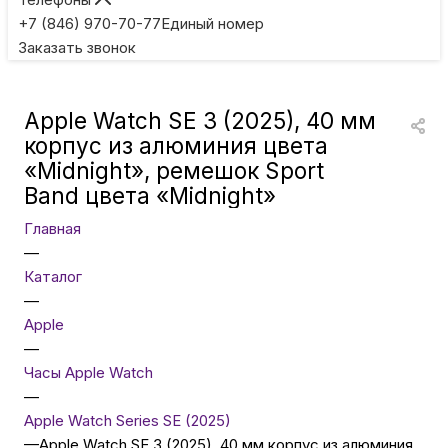
Игровые приставки
+7 (846) 970-70-77
Единый номер
Заказать звонок
Умные очки
Apple Watch SE 3 (2025), 40 мм
Умные кольца
корпус из алюминия цвета
«Midnight», ремешок Sport
Band цвета «Midnight»
Фитнес-браслеты
Главная
—
Туризм и отдых
Каталог
—
Товары для детей
Apple
—
Часы Apple Watch
Фототехника
—
Apple Watch Series SE (2025)
—
Apple Watch SE 3 (2025), 40 мм корпус из алюминия
ТВ и проекторы