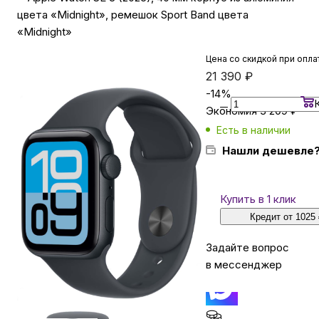
цвета «Midnight», ремешок Sport Band цвета
«Midnight»
Бытовая техника
Цена со скидкой при опла
21 390
₽
Красота и здоровье
-
14
%
Экономия
3 209
₽
Есть в наличии
Сумки и чемоданы
Нашли дешевле
Для дома и дачи
Купить в 1 клик
Кредит от 1025
LEGO
Задайте вопрос
Для домашних питомцев
в мессенджер
Умный дом и безопасность