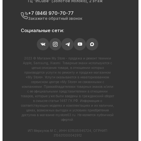
ТЦ “InCube” (Золотое Яблоко), 2 этаж
+7 (846) 970-70-77
Закажите обратный звонок
Социальные сети:
2023 © Магазин My Store - продажа и ремонт техники
Apple, Samsung, Xiaomi. Товарные знаки используются с
целью описания товара, в отношении которых
производятся услуги по ремонту и продаже магазином
«My Store». Услуги оказываются в неавторизованном
сервисном центре «My Store» не связанными с
компаниями. Правообладателями товарных знаков и/или
с ее официальными представителями в отношении
товаров, которые уже были введены в гражданский оборот
в смысле статьи 1487 ГК РФ. Информация о
соответствующих моделях и комплектациях и их наличии,
ценах, возможных выгодах и условиях приобретения
доступна в магазине
mystore63.ru
. Не является публичной
офертой.
ИП Меркулов М.С., ИНН 631505945724, ОГРНИП
315631300042912