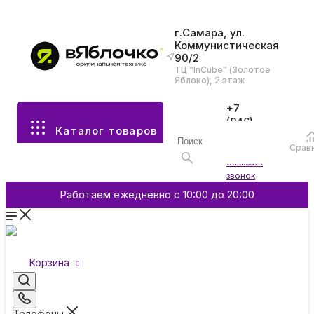
г.Самара, ул.
Коммунистическая
90/2
Все разделы каталога
ТЦ “InCube” (Золотое
Яблоко), 2 этаж
Apple
+7
(846)
Каталог товаров
970-
70-77
Аксессуары
Срав
Войти
Заказать
звонок
Смартфоны и гаджеты
Работаем ежедневно с 10:00 до 20:00
Dyson
Корзина
0
Garmin
Телефоны