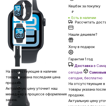
Кешбэк за покупку
Автомобильные аксессуары
₽
Есть в наличии
Рассчитать дост
Сервисный центр Apple в Самаре
Нашли дешевле?
Подарочные сертификаты
Хочу в подарок
Аудио
Гарантия 1 год
Доставка
в Сама
На отсутствующие в наличии
сегодня
Самовыв
товары указана последняя цена
сегодня, бесплатно
продажи.
На отсутствующие в 
Актуальную цену уточнит наш
товары указана посл
менеджер в процессе оформления
продажи.
заказа.
Актуальную цену уто