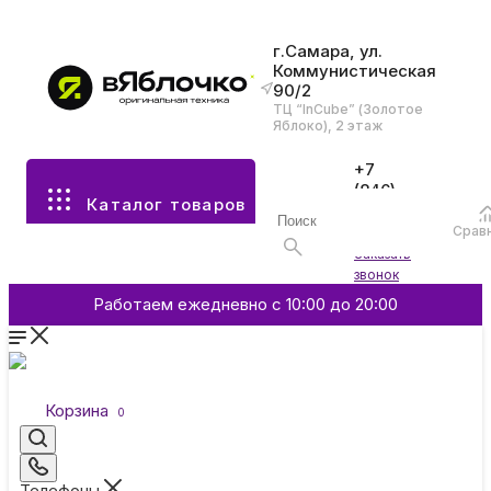
г.Самара, ул.
Коммунистическая
90/2
Все разделы каталога
ТЦ “InCube” (Золотое
Яблоко), 2 этаж
Apple
+7
(846)
Каталог товаров
970-
70-77
Аксессуары
Срав
Войти
Заказать
звонок
Смартфоны и гаджеты
Работаем ежедневно с 10:00 до 20:00
Dyson
Корзина
0
Garmin
Телефоны