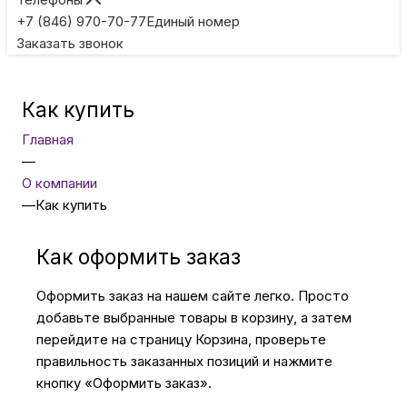
Игровые приставки
+7 (846) 970-70-77
Единый номер
Заказать звонок
Умные очки
Как купить
Умные кольца
Главная
—
Фитнес-браслеты
О компании
—
Как купить
Туризм и отдых
Как оформить заказ
Товары для детей
Оформить заказ на нашем сайте легко. Просто
добавьте выбранные товары в корзину, а затем
перейдите на страницу Корзина, проверьте
Фототехника
правильность заказанных позиций и нажмите
кнопку «Оформить заказ».
ТВ и проекторы