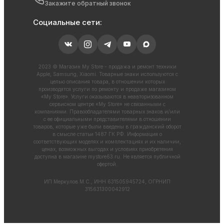
Закажите обратный звонок
Социальные сети:
2023 © Магазин My Store - продажа и ремонт техники
Apple, Samsung, Xiaomi. Товарные знаки используются с
целью описания товара, в отношении которых
производятся услуги по ремонту и продаже магазином
«My Store». Услуги оказываются в неавторизованном
сервисном центре «My Store» не связанными с
компаниями. Правообладателями товарных знаков и/или
с ее официальными представителями в отношении
товаров, которые уже были введены в гражданский оборот
в смысле статьи 1487 ГК РФ. Информация о
соответствующих моделях и комплектациях и их наличии,
ценах, возможных выгодах и условиях приобретения
доступна в магазине
mystore63.ru
. Не является публичной
офертой.
ИП Меркулов М.С., ИНН 631505945724, ОГРНИП
315631300042912