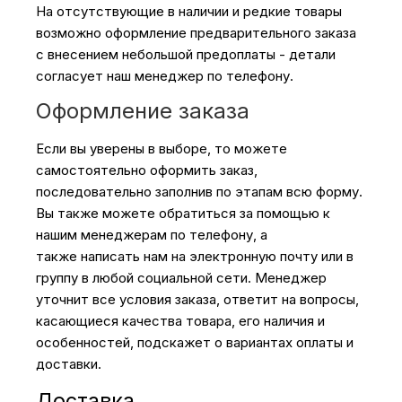
На отсутствующие в наличии и редкие товары
возможно оформление предварительного заказа
Бытовая техника
с внесением небольшой предоплаты - детали
согласует наш менеджер по телефону.
Оформление заказа
Красота и здоровье
Если вы уверены в выборе, то можете
Сумки и чемоданы
самостоятельно оформить заказ,
последовательно заполнив по этапам всю форму.
Вы также можете обратиться за помощью к
Для дома и дачи
нашим менеджерам по телефону, а
также написать нам на электронную почту или в
LEGO
группу в любой социальной сети. Менеджер
уточнит все условия заказа, ответит на вопросы,
касающиеся качества товара, его наличия и
Для домашних питомцев
особенностей, подскажет о вариантах оплаты и
доставки.
Умный дом и безопасность
Доставка