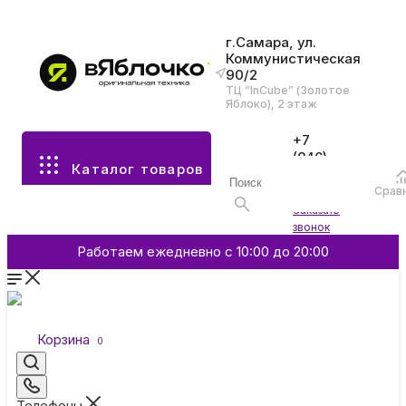
г.Самара, ул.
Коммунистическая
90/2
Все разделы каталога
ТЦ “InCube” (Золотое
Яблоко), 2 этаж
Apple
+7
(846)
Каталог товаров
970-
70-77
Аксессуары
Срав
Войти
Заказать
звонок
Смартфоны и гаджеты
Работаем ежедневно с 10:00 до 20:00
Dyson
Корзина
0
Garmin
Телефоны