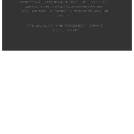
соответствующих моделях и комплектациях и их наличии,
ценах, возможных выгодах и условиях приобретения
доступна в магазине
mystore63.ru
. Не является публичной
офертой.
ИП Меркулов М.С., ИНН 631505945724, ОГРНИП
315631300042912