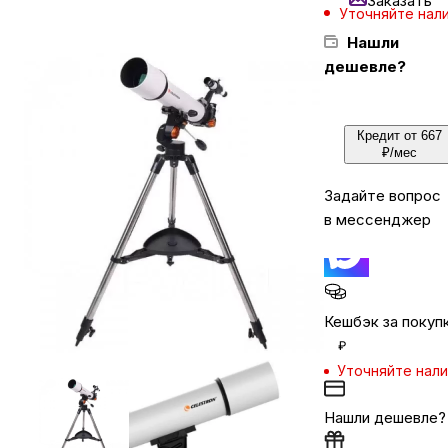
Заказать
Уточняйте нал
Нашли
Бытовая техника
дешевле?
Красота и здоровье
Кредит от 667
₽/мес
Сумки и чемоданы
Задайте вопрос
в мессенджер
Для дома и дачи
LEGO
Кешбэк за покуп
₽
Для домашних питомцев
Уточняйте нал
Нашли дешевле?
Умный дом и безопасность