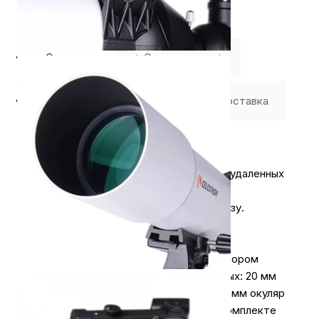
Описание
⭐️ Отзывы о нас ⭐️
Где купить
Оплата
Доставка
Профессиональная линза
Чтобы обеспечить четкую видимость удаленных
объектов, телескоп использует
профессиональную двустороннюю линзу.
Большой комплект окуляров
Телескоп поставляется с широким набором
всевозможных окуляров, среди которых: 20 мм
окуляр с 25-кратным увеличением и 10 мм окуляр
с 50-кратным увеличением. Также в комплекте