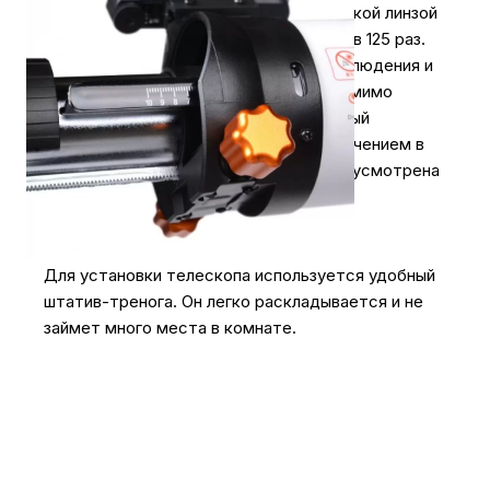
идет особый 4 мм окуляр с асферической линзой
и возможностью увеличения картинки в 125 раз.
Он имеет более широкий диапазон наблюдения и
уменьшает количество искажений. Помимо
окуляров, покупатель получит 2-кратный
телеконвертер с максимальным увеличением в
250 раз. Для хранения телескопа предусмотрена
удобная сумка.
Удобный и надежный штатив
Для установки телескопа используется удобный
штатив-тренога. Он легко раскладывается и не
займет много места в комнате.