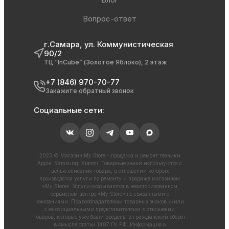
Вопрос-ответ
г.Самара, ул. Коммунистическая
90/2
ТЦ “InCube” (Золотое Яблоко), 2 этаж
+7 (846) 970-70-77
Закажите обратный звонок
Социальные сети:
2023 © Магазин My Store - продажа и ремонт техники
Apple, Samsung, Xiaomi. Товарные знаки используются с
целью описания товара, в отношении которых
производятся услуги по ремонту и продаже магазином
«My Store». Услуги оказываются в неавторизованном
сервисном центре «My Store» не связанными с
компаниями. Правообладателями товарных знаков и/или
с ее официальными представителями в отношении
товаров, которые уже были введены в гражданский оборот
в смысле статьи 1487 ГК РФ. Информация о