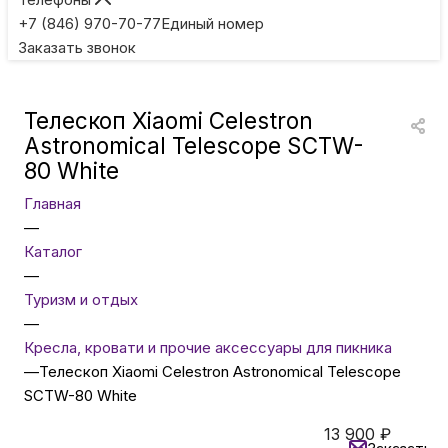
Игровые приставки
+7 (846) 970-70-77
Единый номер
Заказать звонок
Умные очки
Телескоп Xiaomi Celestron
Умные кольца
Astronomical Telescope SCTW-
80 White
Фитнес-браслеты
Главная
—
Каталог
Туризм и отдых
—
Туризм и отдых
Товары для детей
—
Кресла, кровати и прочие аксессуары для пикника
—
Телескоп Xiaomi Celestron Astronomical Telescope
Фототехника
SCTW-80 White
13 900
₽
ТВ и проекторы