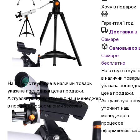
Хочу в подарок
Автомобильные аксессуары
Гарантия 1 год
Доставка
в
Сервисный центр Apple в Самаре
Самаре
Самовывоз
Подарочные сертификаты
Самаре
бесплатно
На отсутствую
Аудио
в наличии товар
На отсутствующие в наличии товары
указана последн
указана последняя цена продажи.
цена продажи.
Актуальную цену уточнит наш менеджер
Актуальную цен
в процессе оформления заказа.
уточнит наш
менеджер в
процессе
оформления зака