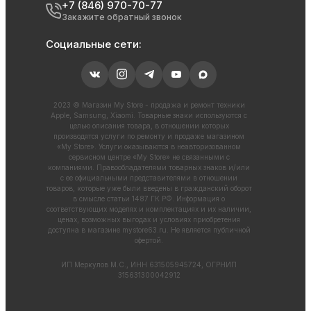
+7 (846) 970-70-77
Закажите обратный звонок
Социальные сети:
2023 © Магазин My Store - продажа и ремонт техники
Apple, Samsung, Xiaomi. Товарные знаки используются с
целью описания товара, в отношении которых
производятся услуги по ремонту и продаже магазином
«My Store». Услуги оказываются в неавторизованном
сервисном центре «My Store» не связанными с
компаниями. Правообладателями товарных знаков и/или
с ее официальными представителями в отношении
товаров, которые уже были введены в гражданский оборот
в смысле статьи 1487 ГК РФ. Информация о
соответствующих моделях и комплектациях и их наличии,
ценах, возможных выгодах и условиях приобретения
доступна в магазине
mystore63.ru
. Не является публичной
офертой.
ИП Меркулов М.С., ИНН 631505945724, ОГРНИП
315631300042912