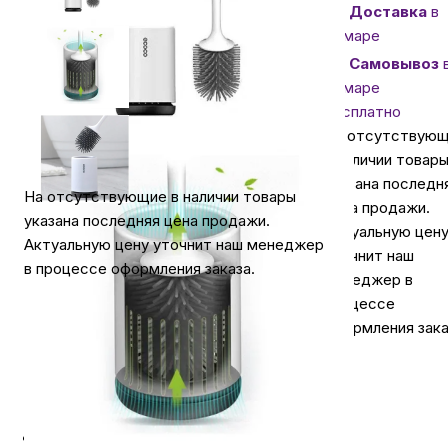
Доставка
в
Самаре
Автомобильные аксессуары
Самовывоз
Самаре
Сервисный центр Apple в Самаре
бесплатно
На отсутствую
в наличии товар
Подарочные сертификаты
указана последн
На отсутствующие в наличии товары
цена продажи.
указана последняя цена продажи.
Актуальную цен
Аудио
Актуальную цену уточнит наш менеджер
уточнит наш
в процессе оформления заказа.
менеджер в
процессе
оформления зака
Описание
⭐️ Отзывы о нас ⭐️