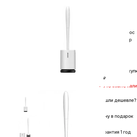
дешевле?
Бытовая техника
Задайте вопрос
Красота и здоровье
в мессенджер
Сумки и чемоданы
Кешбэк за покуп
Для дома и дачи
₽
Уточняйте нал
LEGO
Нашли дешевле?
Для домашних питомцев
Хочу в подарок
Гарантия 1 год
Умный дом и безопасность