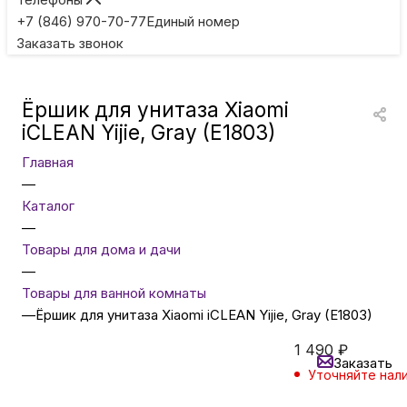
Игровые приставки
+7 (846) 970-70-77
Единый номер
Заказать звонок
Умные очки
Ёршик для унитаза Xiaomi
Умные кольца
iCLEAN Yijie, Gray (E1803)
Главная
Фитнес-браслеты
—
Каталог
—
Туризм и отдых
Товары для дома и дачи
—
Товары для детей
Товары для ванной комнаты
—
Ёршик для унитаза Xiaomi iCLEAN Yijie, Gray (E1803)
Фототехника
1 490
₽
Заказать
Уточняйте нал
Нашли
ТВ и проекторы