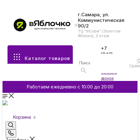
г.Самара, ул.
Коммунистическая
90/2
Все разделы каталога
ТЦ “InCube” (Золотое
Яблоко), 2 этаж
Apple
+7
(846)
Каталог товаров
970-
70-77
Аксессуары
Срав
Войти
Заказать
звонок
Смартфоны и гаджеты
Работаем ежедневно с 10:00 до 20:00
Dyson
Корзина
0
Garmin
Телефоны