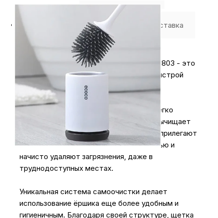
Где купить
Оплата
Доставка
Ёршик для унитаза Xiaomi iCLEAN Yijie E1803 - это
идеальный выбор для эффективной и быстрой
очистки вашего унитаза.
Благодаря гибкой насадке-щетке, он легко
адаптируется к очищаемому месту и вычищает
его без мертвых углов. Волоски щетки прилегают
к поверхности с максимальной площадью и
начисто удаляют загрязнения, даже в
труднодоступных местах.
Уникальная система самоочистки делает
использование ёршика еще более удобным и
гигиеничным. Благодаря своей структуре, щетка