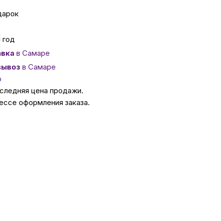
дарок
ссуары
1 год
 Самаре
вка
в Самаре
вывоз
в Самаре
о
икаты
оследняя цена продажи.
ессе оформления заказа.