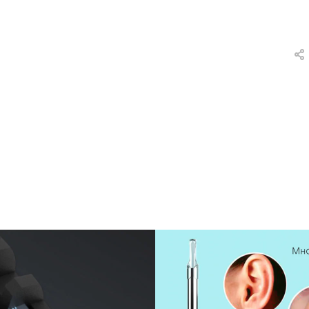
вки
и
а
еты
ых
тей
а
ры