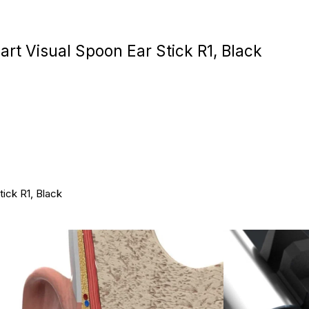
Игровые приста
t Visual Spoon Ear Stick R1, Black
Умные очк
Умные кольц
Фитнес-брасл
Туризм и отд
ick R1, Black
Товары для де
Фототехник
ТВ и проекто