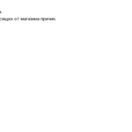
а.
сящих от магазина причин.