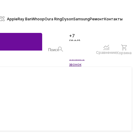
Apple
Ray Ban
Whoop
Oura Ring
Dyson
Samsung
Ремонт
Контакты
+7
(846)
970-
70-77
Сравнение
Корзина
Войти
Заказать
ы
звонок
жеты