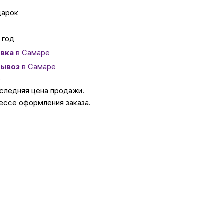
дарок
ссуары
 год
вка
в Самаре
 Самаре
ывоз
в Самаре
о
икаты
оследняя цена продажи.
ессе оформления заказа.