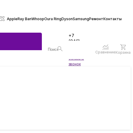
Apple
Ray Ban
Whoop
Oura Ring
Dyson
Samsung
Ремонт
Контакты
+7
(846)
970-
70-77
Сравнение
Корзина
Войти
Заказать
ы
звонок
жеты