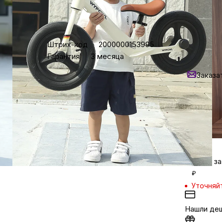
Бытовая техни
Характеристики
8 490
₽
Штрих-код
2000000153995
Уточняй
Гарантия
3 месяца
Нашли
Красота и здоро
Заказа
Кредит от 
Сумки и чемод
Задайте 
в мессен
Для дома и да
LEGO
Кешбэк за
₽
Для домашних пит
Уточняй
Нашли де
Умный дом и безопас