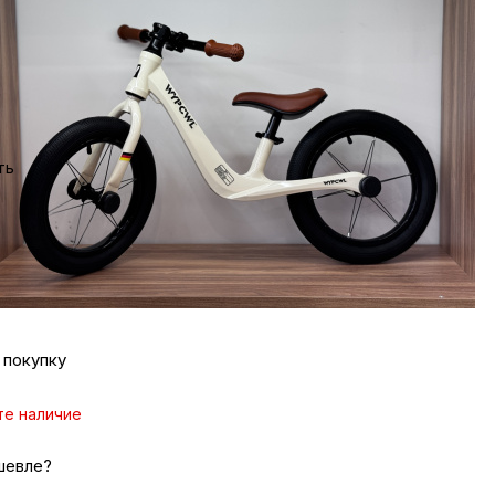
ка
те наличие
 дешевле?
вье
ть
407 ₽/мес
аны
вопрос
джер
чи
 покупку
омцев
те наличие
шевле?
ность