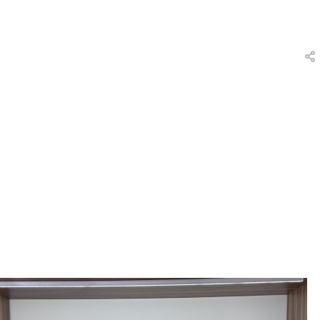
вки
и
а
еты
ых
тей
а
ры