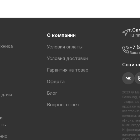
г.Са
О компании
ТЦ “I
хника
Условия оплаты
+7 (
Зака
Условия доставки
Социал
Гарантия на товар
Оферта
Блог
2023 © Маг
 дачи
Samsung, X
товара, в 
Вопрос-ответ
продаже ма
неавторизо
компаниями
 и
официальны
сть
были введе
Информация
наличии, ц
них
доступна в