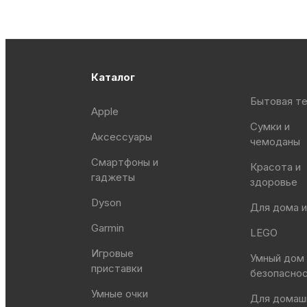
Каталог
Бытовая те
Apple
Сумки и
Аксессуары
чемоданы
Смартфоны и
Красота и
гаджеты
здоровье
Dyson
Для дома и
Garmin
LEGO
Игровые
Умный дом
приставки
безопасно
Умные очки
Для домаш