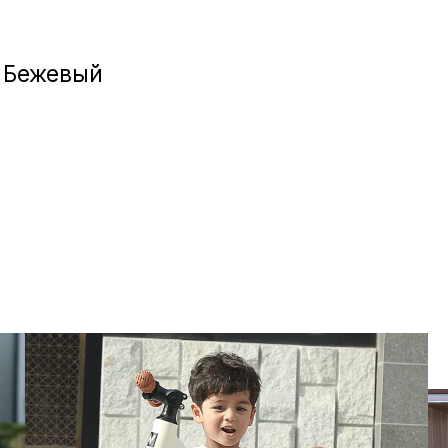
Игровые приста
 Бежевый
Умные очк
Умные кольц
Фитнес-брасл
Туризм и отд
Товары для де
Фототехник
ТВ и проекто