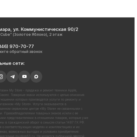
мара, ул. Коммунистическая 90/2
nCube” (Золотое Яблоко), 2 этаж
846) 970-70-77
жите обратный звонок
ьные сети:
азин My Store - продажа и ремонт техники Apple,
iaomi. Товарные знаки используются с целью описания
отношении которых производятся услуги по ремонту и
газином «My Store». Услуги оказываются в
ванном сервисном центре «My Store» не связанными с
. Правообладателями товарных знаков и/или с ее
ми представителями в отношении товаров, которые уже
ны в гражданский оборот в смысле статьи 1487 ГК РФ.
 о соответствующих моделях и комплектациях и их
енах, возможных выгодах и условиях приобретения
 магазине
mystore63.ru
. Не является публичной офертой.