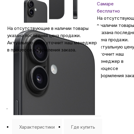
Самаре
бесплатно
На отсутствую
в наличии товар
На отсутствующие в наличии товары
указана последн
указана последняя цена продажи.
цена продажи.
Актуальную цену уточнит наш менеджер
Актуальную цен
в процессе оформления заказа.
уточнит наш
менеджер в
процессе
оформления зака
Описание
⭐️ Отзывы о нас ⭐️
Характеристики
Где купить