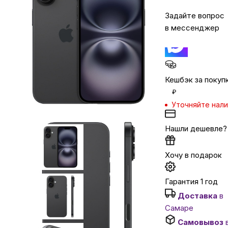
Задайте вопрос
Автомобильные аксессуары
в мессенджер
Сервисный центр Apple в Самаре
Кешбэк за покуп
Подарочные сертификаты
₽
Уточняйте нал
Аудио
Нашли дешевле?
Хочу в подарок
Гарантия 1 год
Доставка
в
Самаре
Самовывоз