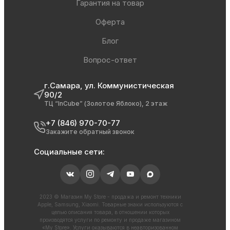
Гарантия на товар
Оферта
Блог
Вопрос-ответ
г.Самара, ул. Коммунистическая
90/2
ТЦ “InCube” (Золотое Яблоко), 2 этаж
+7 (846) 970-70-77
Закажите обратный звонок
Социальные сети:
2023 © Магазин My Store - продажа и ремонт техники
Apple, Samsung, Xiaomi. Товарные знаки используются с
целью описания товара, в отношении которых
производятся услуги по ремонту и продаже магазином
«My Store». Услуги оказываются в неавторизованном