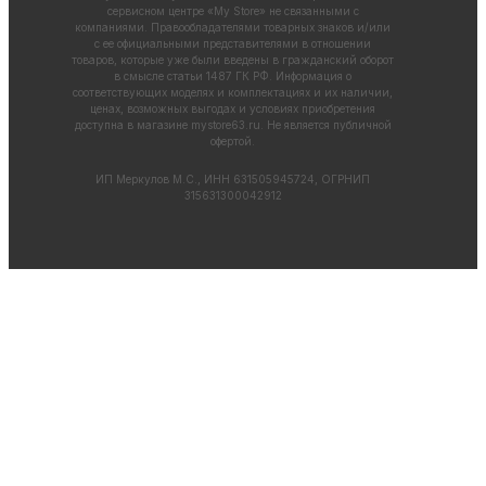
сервисном центре «My Store» не связанными с
компаниями. Правообладателями товарных знаков и/или
с ее официальными представителями в отношении
товаров, которые уже были введены в гражданский оборот
в смысле статьи 1487 ГК РФ. Информация о
соответствующих моделях и комплектациях и их наличии,
ценах, возможных выгодах и условиях приобретения
доступна в магазине
mystore63.ru
. Не является публичной
офертой.
ИП Меркулов М.С., ИНН 631505945724, ОГРНИП
315631300042912