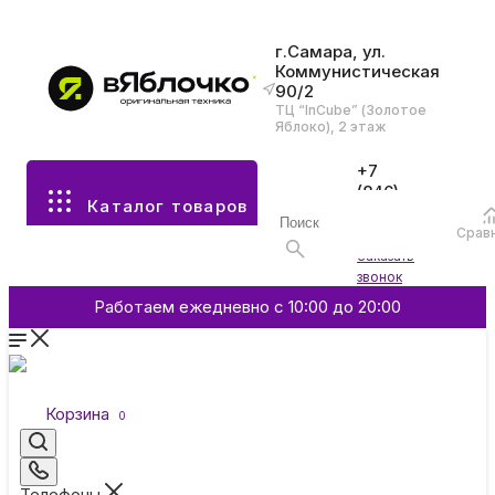
г.Самара, ул.
Коммунистическая
90/2
Все разделы каталога
ТЦ “InCube” (Золотое
Яблоко), 2 этаж
Apple
+7
(846)
Каталог товаров
970-
70-77
Аксессуары
Срав
Войти
Заказать
звонок
Смартфоны и гаджеты
Работаем ежедневно с 10:00 до 20:00
Dyson
Корзина
0
Garmin
Телефоны