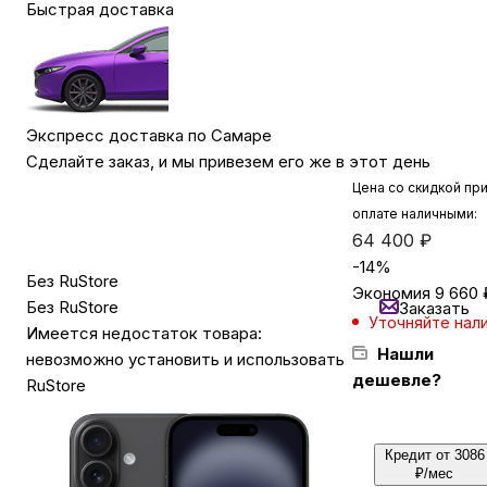
Быстрая доставка
Бытовая техника
Красота и здоровье
Экспресс доставка по Самаре
Сделайте заказ, и мы привезем его же в этот день
Цена со скидкой пр
Сумки и чемоданы
оплате наличными:
64 400
₽
Для дома и дачи
-
14
%
Без RuStore
Экономия
9 660
Без RuStore
Заказать
Уточняйте нал
Имеется недостаток товара:
LEGO
Нашли
невозможно установить и использовать
дешевле?
RuStore
Для домашних питомцев
Кредит от 3086
Умный дом и безопасность
₽/мес