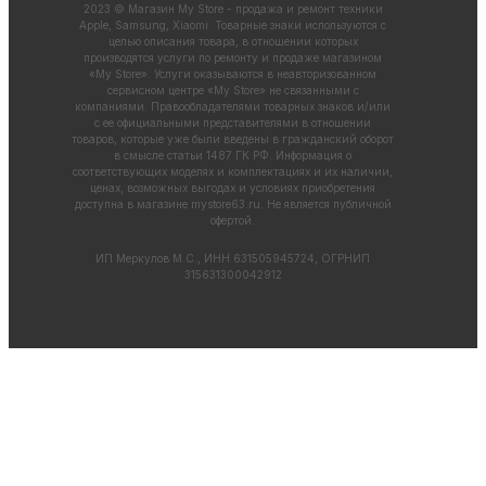
2023 © Магазин My Store - продажа и ремонт техники
Apple, Samsung, Xiaomi. Товарные знаки используются с
целью описания товара, в отношении которых
производятся услуги по ремонту и продаже магазином
«My Store». Услуги оказываются в неавторизованном
сервисном центре «My Store» не связанными с
компаниями. Правообладателями товарных знаков и/или
с ее официальными представителями в отношении
товаров, которые уже были введены в гражданский оборот
в смысле статьи 1487 ГК РФ. Информация о
соответствующих моделях и комплектациях и их наличии,
ценах, возможных выгодах и условиях приобретения
доступна в магазине
mystore63.ru
. Не является публичной
офертой.
ИП Меркулов М.С., ИНН 631505945724, ОГРНИП
315631300042912