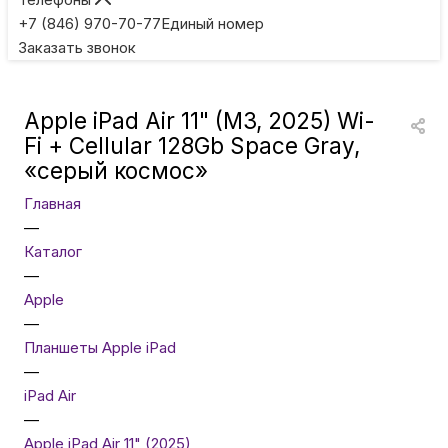
Игровые приставки
+7 (846) 970-70-77
Единый номер
Заказать звонок
Умные очки
Apple iPad Air 11" (M3, 2025) Wi-
Умные кольца
Fi + Cellular 128Gb Space Gray,
«серый космос»
Фитнес-браслеты
Главная
—
Каталог
Туризм и отдых
—
Apple
Товары для детей
—
Планшеты Apple iPad
—
Фототехника
iPad Air
—
Apple iPad Air 11" (2025)
ТВ и проекторы