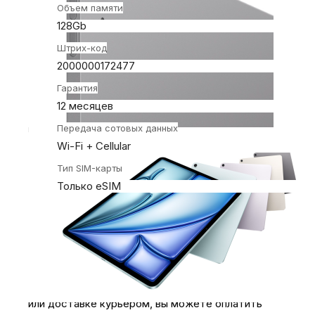
Объем памяти
128Gb
Штрих-код
2000000172477
Гарантия
12 месяцев
Передача сотовых данных
Wi-Fi + Cellular
Тип SIM-карты
Только eSIM
Оплачивайте покупки удобным способом. В
интернет-магазине My Store доступно несколько
вариантов оплаты:
1.
Наличными
.
При покупке в магазине My Store
или доставке курьером, вы можете оплатить