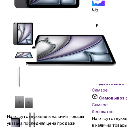
Автомобильные аксессуары
Кешбэк за покуп
₽
Сервисный центр Apple в Самаре
Уточняйте нал
Нашли дешевле?
Подарочные сертификаты
Хочу в подарок
Аудио
Гарантия 1 год
Доставка
в
Самаре
Самовывоз
Самаре
бесплатно
На отсутствующие в наличии товары
На отсутствую
указана последняя цена продажи.
в наличии товар