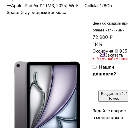
—
Apple iPad Air 11" (M3, 2025) Wi-Fi + Cellular 128Gb
Space Gray, «серый космос»
Бытовая техника
Цена со скидкой пр
оплате наличными:
Красота и здоровье
72 900
₽
-
14
%
Экономия
10 935
Сумки и чемоданы
Заказать
Уточняйте нал
Нашли
Для дома и дачи
дешевле?
LEGO
Кредит от 3494
₽/мес
Для домашних питомцев
Задайте вопрос
в мессенджер
Умный дом и безопасность