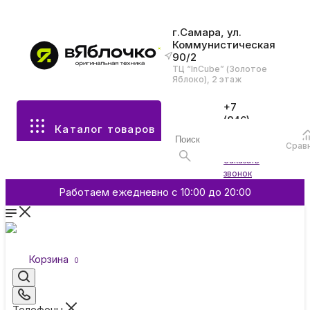
г.Самара, ул.
Коммунистическая
90/2
Все разделы каталога
ТЦ “InCube” (Золотое
Яблоко), 2 этаж
Apple
+7
(846)
Каталог товаров
970-
70-77
Аксессуары
Срав
Войти
Заказать
звонок
Смартфоны и гаджеты
Работаем ежедневно с 10:00 до 20:00
Dyson
Корзина
0
Garmin
Телефоны