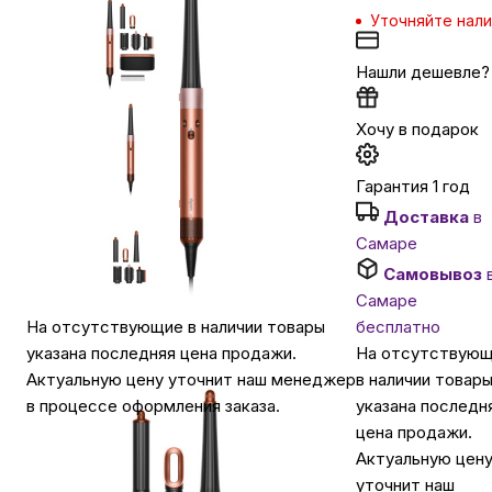
Уточняйте нал
Автомобильные аксессуары
Нашли дешевле?
Сервисный центр Apple в Самаре
Хочу в подарок
Гарантия 1 год
Подарочные сертификаты
Доставка
в
Самаре
Аудио
Самовывоз
Самаре
бесплатно
На отсутствующие в наличии товары
На отсутствую
указана последняя цена продажи.
в наличии товар
Актуальную цену уточнит наш менеджер
указана последн
в процессе оформления заказа.
цена продажи.
Актуальную цен
уточнит наш