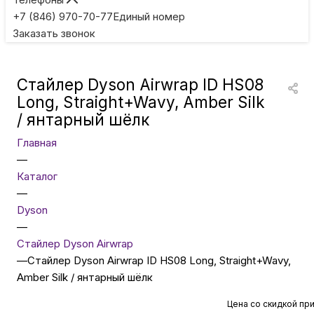
Игровые приставки
+7 (846) 970-70-77
Единый номер
Заказать звонок
Умные очки
Стайлер Dyson Airwrap ID HS08
Умные кольца
Long, Straight+Wavy, Amber Silk
/ янтарный шёлк
Фитнес-браслеты
Главная
—
Каталог
Туризм и отдых
—
Dyson
Товары для детей
—
Стайлер Dyson Airwrap
—
Стайлер Dyson Airwrap ID HS08 Long, Straight+Wavy,
Фототехника
Amber Silk / янтарный шёлк
Цена со скидкой пр
ТВ и проекторы