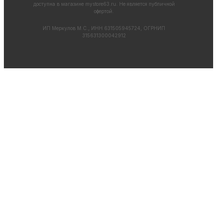
доступна в магазине
mystore63.ru
. Не является публичной
офертой.
ИП Меркулов М.С., ИНН 631505945724, ОГРНИП
315631300042912