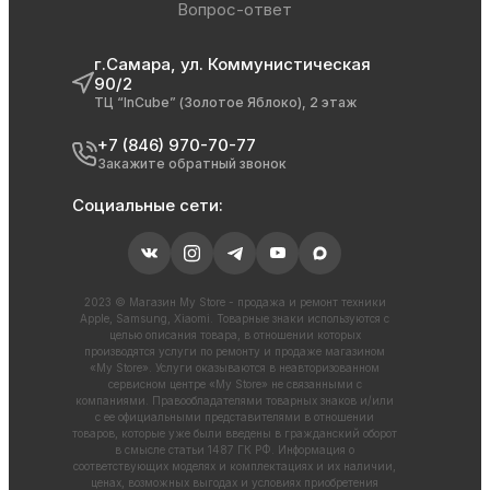
Вопрос-ответ
г.Самара, ул. Коммунистическая
90/2
ТЦ “InCube” (Золотое Яблоко), 2 этаж
+7 (846) 970-70-77
Закажите обратный звонок
Социальные сети:
2023 © Магазин My Store - продажа и ремонт техники
Apple, Samsung, Xiaomi. Товарные знаки используются с
целью описания товара, в отношении которых
производятся услуги по ремонту и продаже магазином
«My Store». Услуги оказываются в неавторизованном
сервисном центре «My Store» не связанными с
компаниями. Правообладателями товарных знаков и/или
с ее официальными представителями в отношении
товаров, которые уже были введены в гражданский оборот
в смысле статьи 1487 ГК РФ. Информация о
соответствующих моделях и комплектациях и их наличии,
ценах, возможных выгодах и условиях приобретения