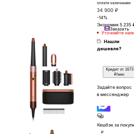
оплате наличными:
34 900
₽
-
14
%
Бытовая техника
Экономия
5 235
Заказать
Уточняйте нал
Красота и здоровье
Нашли
дешевле?
Сумки и чемоданы
Кредит от 1673
Для дома и дачи
₽/мес
Задайте вопрос
LEGO
в мессенджер
Для домашних питомцев
Кешбэк за покуп
Умный дом и безопасность
₽