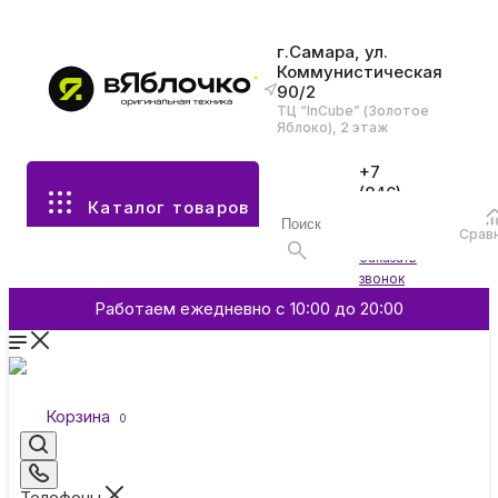
г.Самара, ул.
Коммунистическая
90/2
Все разделы каталога
ТЦ “InCube” (Золотое
Яблоко), 2 этаж
Apple
+7
(846)
Каталог товаров
970-
70-77
Аксессуары
Срав
Войти
Заказать
звонок
Смартфоны и гаджеты
Работаем ежедневно с 10:00 до 20:00
Dyson
Корзина
0
Garmin
Телефоны