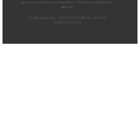
доступна в магазине
mystore63.ru
. Не является публичной
офертой.
ИП Меркулов М.С., ИНН 631505945724, ОГРНИП
315631300042912