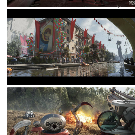
менеджер в
процессе
оформления зака
⭐️ Отзывы о нас ⭐️
Где купить
Оплата
Доставка