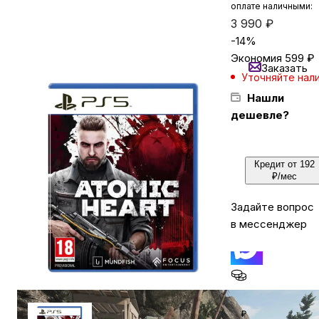
оплате наличными:
3 990
₽
-
14
%
Бытовая техника
Экономия
599
₽
Заказать
Уточняйте нал
Красота и здоровье
Нашли
дешевле?
Сумки и чемоданы
Кредит от 192
Для дома и дачи
₽/мес
Задайте вопрос
LEGO
в мессенджер
Для домашних питомцев
Кешбэк за покуп
Умный дом и безопасность
₽