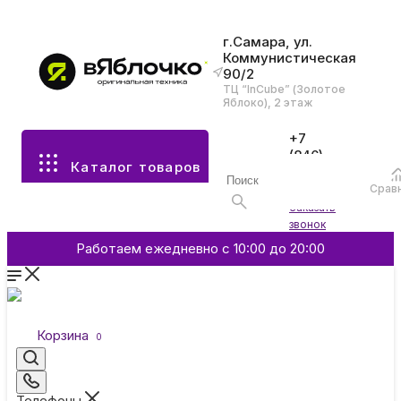
г.Самара, ул.
Коммунистическая
90/2
Все разделы каталога
ТЦ “InCube” (Золотое
Яблоко), 2 этаж
Apple
+7
(846)
Каталог товаров
970-
70-77
Аксессуары
Срав
Войти
Заказать
звонок
Смартфоны и гаджеты
Работаем ежедневно с 10:00 до 20:00
Dyson
Корзина
0
Garmin
Телефоны