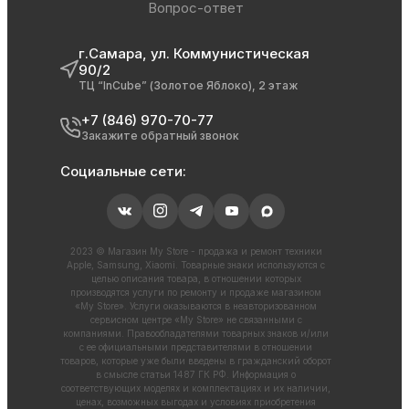
Вопрос-ответ
г.Самара, ул. Коммунистическая
90/2
ТЦ “InCube” (Золотое Яблоко), 2 этаж
+7 (846) 970-70-77
Закажите обратный звонок
Социальные сети:
2023 © Магазин My Store - продажа и ремонт техники
Apple, Samsung, Xiaomi. Товарные знаки используются с
целью описания товара, в отношении которых
производятся услуги по ремонту и продаже магазином
«My Store». Услуги оказываются в неавторизованном
сервисном центре «My Store» не связанными с
компаниями. Правообладателями товарных знаков и/или
с ее официальными представителями в отношении
товаров, которые уже были введены в гражданский оборот
в смысле статьи 1487 ГК РФ. Информация о
соответствующих моделях и комплектациях и их наличии,
ценах, возможных выгодах и условиях приобретения