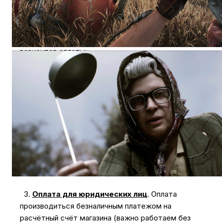
Оплачивайте покупки удобным способом. В
интернет-магазине My Store доступно несколько
вариантов оплаты:
1.
Наличными
.
При покупке в магазине My Store
или доставке курьером, вы можете оплатить
заказ наличными.
Оплата за технику Apple принимается только
наличными.
2.
Карты & NFC
.
В магазинах мы принимаем к
оплате карты всех типов, а также бесконтактные
платежи.
3.
Оплата для юридических лиц
.
Оплата
производиться безналичным платежом на
расчётный счёт магазина (важно работаем без