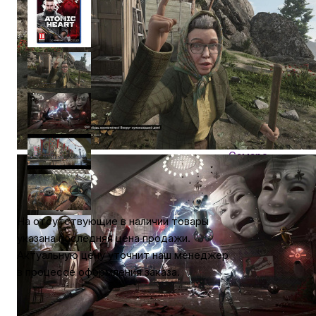
Уточняйте нал
Автомобильные аксессуары
Нашли дешевле?
Сервисный центр Apple в Самаре
Хочу в подарок
Гарантия 1 год
Подарочные сертификаты
Доставка
в
Самаре
Аудио
Самовывоз
Самаре
бесплатно
На отсутствующие в наличии товары
На отсутствую
указана последняя цена продажи.
в наличии товар
Актуальную цену уточнит наш менеджер
указана последн
в процессе оформления заказа.
цена продажи.
Актуальную цен
уточнит наш