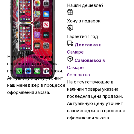
Нашли дешевле?
Автомобильные аксессуары
Хочу в подарок
Сервисный центр Apple в Самаре
Гарантия 1 год
Доставка
в
Подарочные сертификаты
Самаре
На отсутствующие в
Самовывоз
в
наличии товары указана
Самаре
Аудио
последняя цена продажи.
бесплатно
Актуальную цену уточнит
На отсутствующие в
наш менеджер в процессе
наличии товары указана
оформления заказа.
последняя цена продажи.
Актуальную цену уточнит
наш менеджер в процессе
оформления заказа.