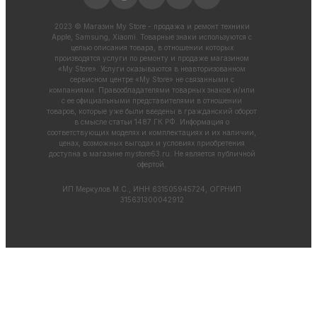
2023 © Магазин My Store - продажа и ремонт техники
Apple, Samsung, Xiaomi. Товарные знаки используются с
целью описания товара, в отношении которых
производятся услуги по ремонту и продаже магазином
«My Store». Услуги оказываются в неавторизованном
сервисном центре «My Store» не связанными с
компаниями. Правообладателями товарных знаков и/или
с ее официальными представителями в отношении
товаров, которые уже были введены в гражданский оборот
в смысле статьи 1487 ГК РФ. Информация о
соответствующих моделях и комплектациях и их наличии,
ценах, возможных выгодах и условиях приобретения
доступна в магазине
mystore63.ru
. Не является публичной
офертой.
ИП Меркулов М.С., ИНН 631505945724, ОГРНИП
315631300042912