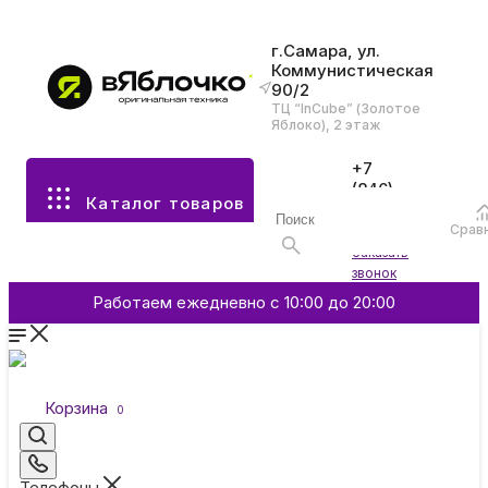
г.Самара, ул.
Коммунистическая
90/2
Все разделы каталога
ТЦ “InCube” (Золотое
Яблоко), 2 этаж
Apple
+7
(846)
Каталог товаров
970-
70-77
Аксессуары
Срав
Войти
Заказать
звонок
Смартфоны и гаджеты
Работаем ежедневно с 10:00 до 20:00
Dyson
Корзина
0
Garmin
Телефоны