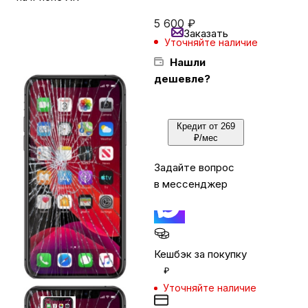
5 600
₽
Заказать
Бытовая техника
Уточняйте наличие
Нашли
дешевле?
Красота и здоровье
Сумки и чемоданы
Кредит от 269
₽/мес
Задайте вопрос
Для дома и дачи
в мессенджер
LEGO
Кешбэк за покупку
Для домашних питомцев
₽
Уточняйте наличие
Умный дом и безопасность