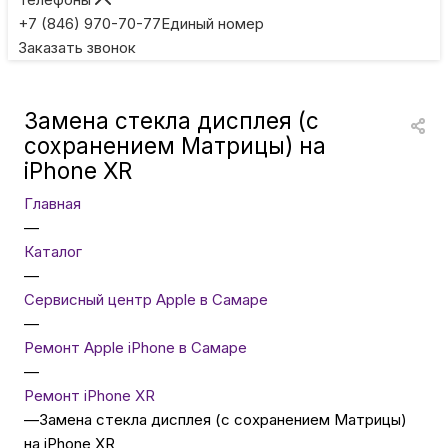
Игровые приставки
+7 (846) 970-70-77
Единый номер
Заказать звонок
Умные очки
Замена стекла дисплея (с
Умные кольца
сохранением Матрицы) на
iPhone XR
Фитнес-браслеты
Главная
—
Каталог
Туризм и отдых
—
Сервисный центр Apple в Самаре
Товары для детей
—
Ремонт Apple iPhone в Самаре
—
Фототехника
Ремонт iPhone XR
—
Замена стекла дисплея (с сохранением Матрицы)
на iPhone XR
ТВ и проекторы