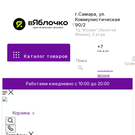
г.Самара, ул.
Коммунистическая
90/2
Все разделы каталога
ТЦ “InCube” (Золотое
Яблоко), 2 этаж
Apple
+7
(846)
Каталог товаров
970-
70-77
Аксессуары
Срав
Войти
Заказать
звонок
Смартфоны и гаджеты
Работаем ежедневно с 10:00 до 20:00
Dyson
Корзина
0
Garmin
Телефоны