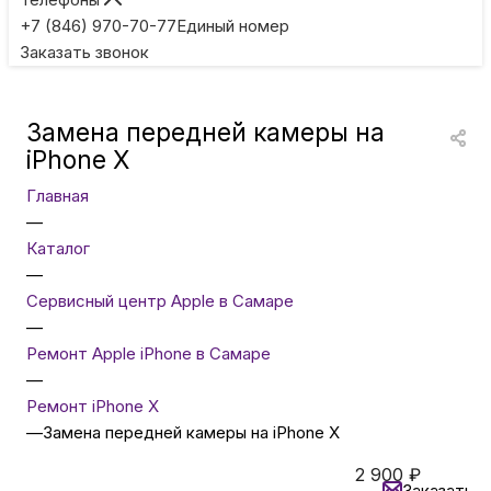
Игровые приставки
+7 (846) 970-70-77
Единый номер
Заказать звонок
Умные очки
Замена передней камеры на
Умные кольца
iPhone X
Главная
Фитнес-браслеты
—
Каталог
—
Туризм и отдых
Сервисный центр Apple в Самаре
—
Товары для детей
Ремонт Apple iPhone в Самаре
—
Ремонт iPhone X
Фототехника
—
Замена передней камеры на iPhone X
2 900
₽
ТВ и проекторы
Заказать