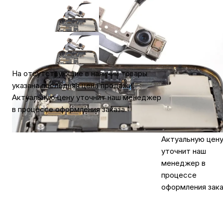
Гарантия 1 год
Автомобильные аксессуары
Доставка
в
Самаре
Сервисный центр Apple в Самаре
Самовывоз
Самаре
На отсутствующие в наличии товары
бесплатно
Подарочные сертификаты
указана последняя цена продажи.
На отсутствую
Актуальную цену уточнит наш менеджер
в наличии товар
в процессе оформления заказа.
указана последн
Аудио
цена продажи.
Актуальную цен
уточнит наш
менеджер в
процессе
оформления зака