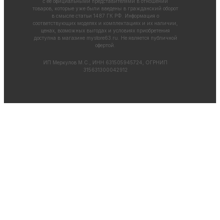
с ее официальными представителями в отношении
товаров, которые уже были введены в гражданский оборот
в смысле статьи 1487 ГК РФ. Информация о
соответствующих моделях и комплектациях и их наличии,
ценах, возможных выгодах и условиях приобретения
доступна в магазине
mystore63.ru
. Не является публичной
офертой.
ИП Меркулов М.С., ИНН 631505945724, ОГРНИП
315631300042912