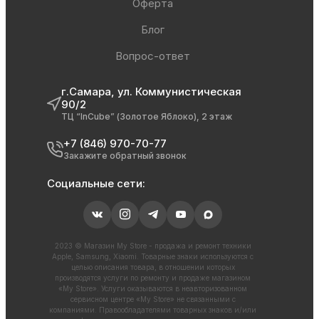
Оферта
Блог
Вопрос-ответ
г.Самара, ул. Коммунистическая
90/2
ТЦ “InCube” (Золотое Яблоко), 2 этаж
+7 (846) 970-70-77
Закажите обратный звонок
Социальные сети:
2023 © Магазин My Store - продажа и ремонт техники
Apple, Samsung, Xiaomi. Товарные знаки используются с
целью описания товара, в отношении которых
производятся услуги по ремонту и продаже магазином
«My Store». Услуги оказываются в неавторизованном
сервисном центре «My Store» не связанными с
компаниями. Правообладателями товарных знаков и/или