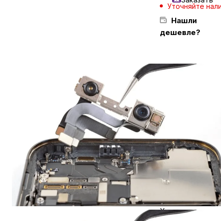
Уточняйте нал
Нашли
Бытовая техника
дешевле?
Красота и здоровье
Задайте вопрос
в мессенджер
Сумки и чемоданы
Для дома и дачи
Кешбэк за покуп
₽
LEGO
Уточняйте нал
Для домашних питомцев
Нашли дешевле?
Хочу в подарок
Умный дом и безопасность