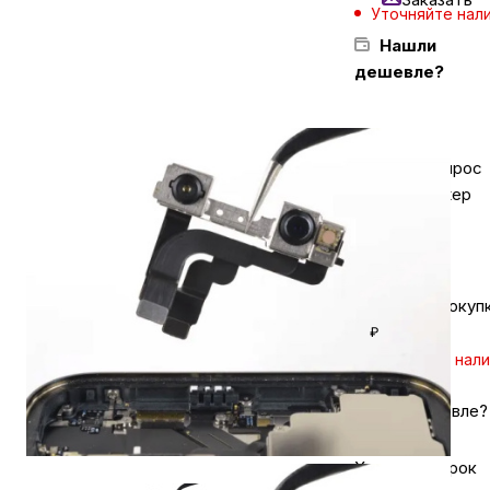
Уточняйте нал
Нашли
Бытовая техника
дешевле?
Красота и здоровье
Задайте вопрос
в мессенджер
Сумки и чемоданы
Для дома и дачи
Кешбэк за покуп
₽
LEGO
Уточняйте нал
Для домашних питомцев
Нашли дешевле?
Хочу в подарок
Умный дом и безопасность