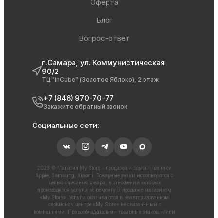
Оферта
Блог
Вопрос-ответ
г.Самара, ул. Коммунистическая
90/2
ТЦ “InCube” (Золотое Яблоко), 2 этаж
+7 (846) 970-70-77
Закажите обратный звонок
Социальные сети:
2023 © Магазин My Store - продажа и ремонт техники
Apple, Samsung, Xiaomi. Товарные знаки используются с
целью описания товара, в отношении которых
производятся услуги по ремонту и продаже магазином
«My Store». Услуги оказываются в неавторизованном
сервисном центре «My Store» не связанными с
компаниями. Правообладателями товарных знаков и/или