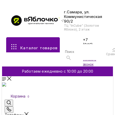
г.Самара, ул.
Коммунистическая
90/2
Все разделы каталога
ТЦ “InCube” (Золотое
Яблоко), 2 этаж
Apple
+7
(846)
Каталог товаров
970-
70-77
Аксессуары
Срав
Войти
Заказать
звонок
Смартфоны и гаджеты
Работаем ежедневно с 10:00 до 20:00
Dyson
Корзина
0
Garmin
Телефоны