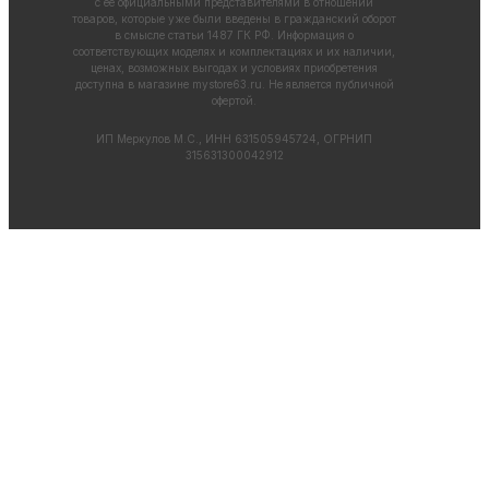
с ее официальными представителями в отношении
товаров, которые уже были введены в гражданский оборот
в смысле статьи 1487 ГК РФ. Информация о
соответствующих моделях и комплектациях и их наличии,
ценах, возможных выгодах и условиях приобретения
доступна в магазине
mystore63.ru
. Не является публичной
офертой.
ИП Меркулов М.С., ИНН 631505945724, ОГРНИП
315631300042912