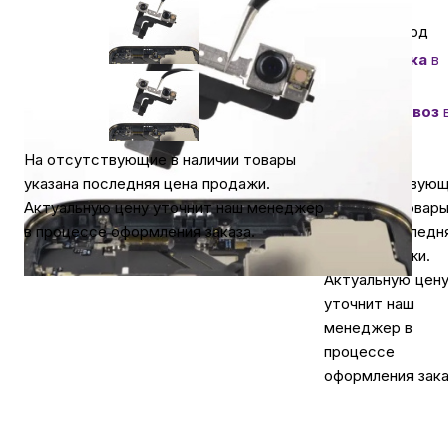
Гарантия 1 год
Автомобильные аксессуары
Доставка
в
Самаре
Сервисный центр Apple в Самаре
Самовывоз
Самаре
бесплатно
На отсутствующие в наличии товары
Подарочные сертификаты
На отсутствую
указана последняя цена продажи.
в наличии товар
Актуальную цену уточнит наш менеджер
указана последн
в процессе оформления заказа.
Аудио
цена продажи.
Актуальную цен
уточнит наш
менеджер в
процессе
оформления зака