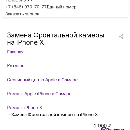
Игровые приставки
+7 (846) 970-70-77
Единый номер
Заказать звонок
Умные очки
Замена Фронтальной камеры
Умные кольца
на iPhone X
Главная
Фитнес-браслеты
—
Каталог
—
Туризм и отдых
Сервисный центр Apple в Самаре
—
Товары для детей
Ремонт Apple iPhone в Самаре
—
Ремонт iPhone X
Фототехника
—
Замена Фронтальной камеры на iPhone X
2 900
₽
ТВ и проекторы
Заказать