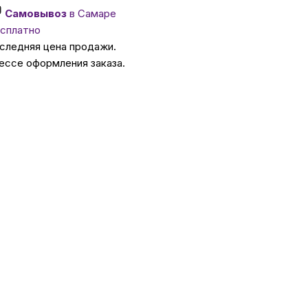
Самовывоз
в Самаре
сплатно
ссуары
оследняя цена продажи.
ессе оформления заказа.
 Самаре
икаты