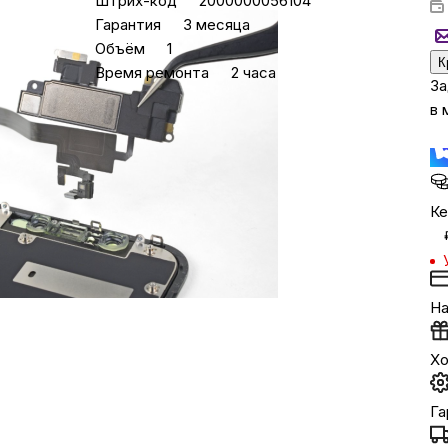
Штрих-код
2000000056104
Гарантия
3 месяца
Объём
1
Бытовая техни
К
Время ремонта
2 часа
За
в 
Красота и здоро
Сумки и чемод
Ке
Для дома и да
LEGO
На
Хо
Для домашних пит
Га
Умный дом и безопас