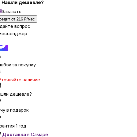
Нашли дешевле?
Заказать
ка
редит от 216 ₽/мес
дайте вопрос
мессенджер
вье
аны
шбэк за покупку
₽
чи
Уточняйте наличие
шли дешевле?
чу в подарок
омцев
рантия 1 год
ность
Доставка
в Самаре