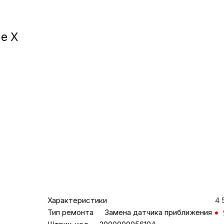
Игровые приста
e X
Умные очк
Умные кольц
Фитнес-брасл
Туризм и отд
Товары для де
Фототехник
Характеристики
4 
Тип ремонта
Замена датчика приближения
ТВ и проекто