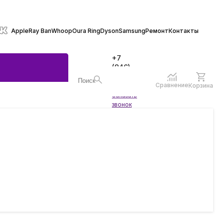
Apple
Ray Ban
Whoop
Oura Ring
Dyson
Samsung
Ремонт
Контакты
+7
(846)
970-
70-77
Сравнение
Корзина
Войти
Заказать
ы
звонок
жеты