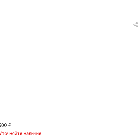
вки
и
а
еты
ых
тей
а
500
₽
Уточняйте наличие
ры