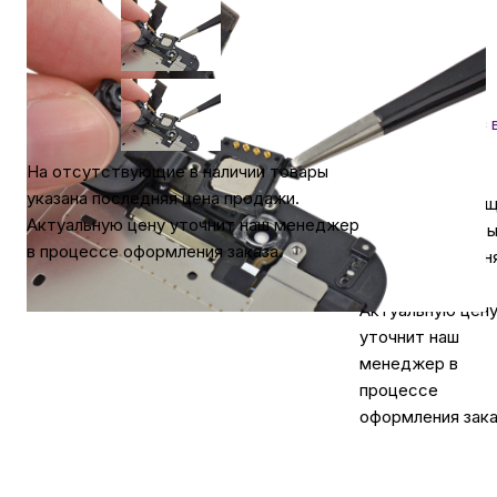
Гарантия 1 год
Автомобильные аксессуары
Доставка
в
Самаре
Сервисный центр Apple в Самаре
Самовывоз
Самаре
На отсутствующие в наличии товары
бесплатно
Подарочные сертификаты
указана последняя цена продажи.
На отсутствую
Актуальную цену уточнит наш менеджер
в наличии товар
в процессе оформления заказа.
указана последн
Аудио
цена продажи.
Актуальную цен
уточнит наш
менеджер в
процессе
оформления зака