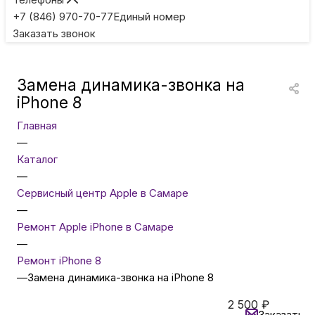
Игровые приставки
+7 (846) 970-70-77
Единый номер
Заказать звонок
Умные очки
Замена динамика-звонка на
Умные кольца
iPhone 8
Главная
Фитнес-браслеты
—
Каталог
—
Туризм и отдых
Сервисный центр Apple в Самаре
—
Товары для детей
Ремонт Apple iPhone в Самаре
—
Ремонт iPhone 8
Фототехника
—
Замена динамика-звонка на iPhone 8
2 500
₽
ТВ и проекторы
Заказать