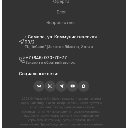
Оферта
Блог
Вопрос-ответ
г.Самара, ул. Коммунистическая
90/2
ТЦ “InCube” (Золотое Яблоко), 2 этаж
+7 (846) 970-70-77
Закажите обратный звонок
Социальные сети:
2023 © Магазин My Store - продажа и ремонт техники
Apple, Samsung, Xiaomi. Товарные знаки используются с
целью описания товара, в отношении которых
производятся услуги по ремонту и продаже магазином
«My Store». Услуги оказываются в неавторизованном
сервисном центре «My Store» не связанными с
компаниями. Правообладателями товарных знаков и/или