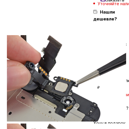
Уточняйте нал
Нашли
Бытовая техника
дешевле?
Красота и здоровье
Задайте вопрос
в мессенджер
Сумки и чемоданы
Для дома и дачи
Кешбэк за покуп
₽
LEGO
Уточняйте нал
Для домашних питомцев
Нашли дешевле?
Хочу в подарок
Умный дом и безопасность