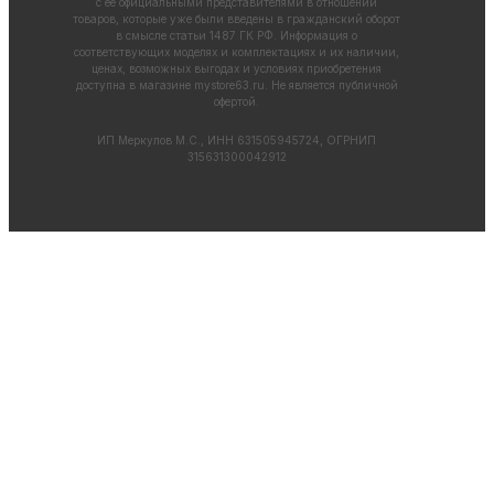
с ее официальными представителями в отношении
товаров, которые уже были введены в гражданский оборот
в смысле статьи 1487 ГК РФ. Информация о
соответствующих моделях и комплектациях и их наличии,
ценах, возможных выгодах и условиях приобретения
доступна в магазине
mystore63.ru
. Не является публичной
офертой.
ИП Меркулов М.С., ИНН 631505945724, ОГРНИП
315631300042912