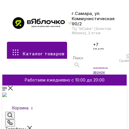
г.Самара, ул.
Коммунистическая
90/2
Все разделы каталога
ТЦ “InCube” (Золотое
Яблоко), 2 этаж
Apple
+7
(846)
Каталог товаров
970-
70-77
Аксессуары
Срав
Войти
Заказать
звонок
Смартфоны и гаджеты
Работаем ежедневно с 10:00 до 20:00
Dyson
Корзина
0
Garmin
Телефоны