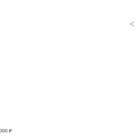
вки
и
а
еты
ых
тей
а
 000
₽
ры