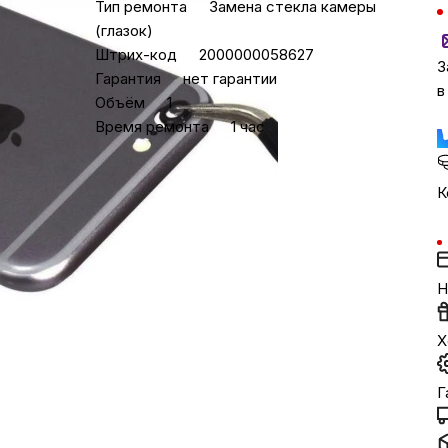
Тип ремонта
Замена стекла камеры
(глазок)
Штрих-код
2000000058627
Бытовая техни
З
Гарантия
нет гарантии
в
Объём
1
Красота и здоро
Время ремонта
1 час
Сумки и чемод
К
Для дома и да
Н
LEGO
Х
Для домашних пит
Г
Умный дом и безопас