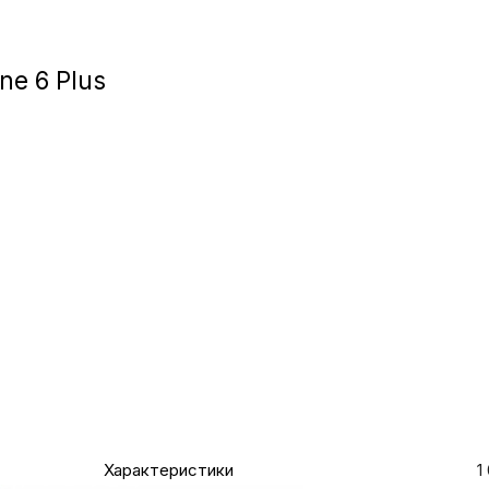
Игровые приста
ne 6 Plus
Умные очк
Умные кольц
Фитнес-брасл
Туризм и отд
Товары для де
Фототехник
Характеристики
1
ТВ и проекто