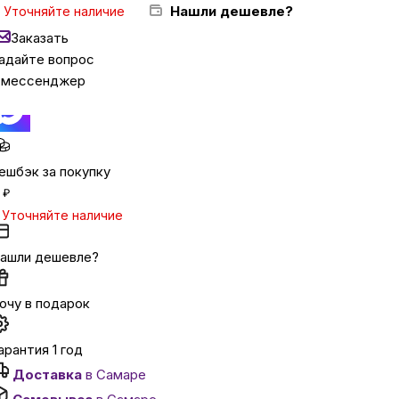
Нашли дешевле?
Уточняйте наличие
Заказать
ка
адайте вопрос
 мессенджер
вье
аны
ешбэк за покупку
₽
Уточняйте наличие
чи
ашли дешевле?
очу в подарок
омцев
арантия 1 год
Доставка
в Самаре
ность