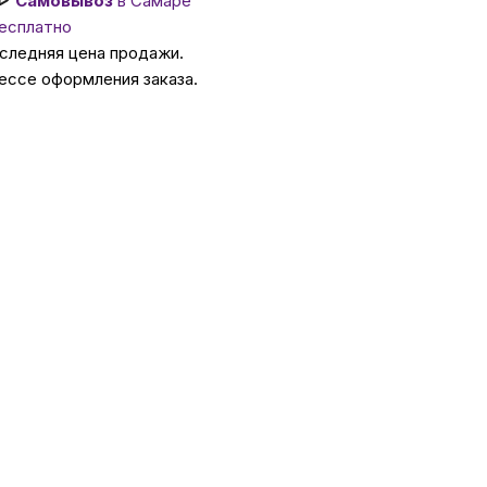
Самовывоз
в Самаре
есплатно
ссуары
оследняя цена продажи.
ессе оформления заказа.
 Самаре
икаты