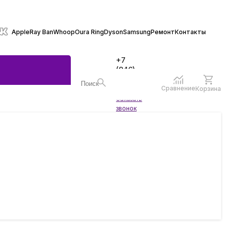
Apple
Ray Ban
Whoop
Oura Ring
Dyson
Samsung
Ремонт
Контакты
+7
(846)
970-
70-77
Сравнение
Корзина
Войти
Заказать
ы
звонок
жеты