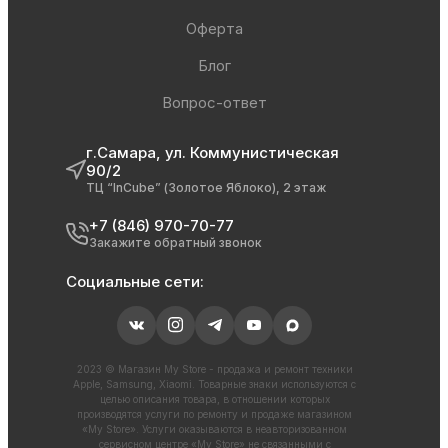
Оферта
Блог
Вопрос-ответ
г.Самара, ул. Коммунистическая
90/2
ТЦ “InCube” (Золотое Яблоко), 2 этаж
+7 (846) 970-70-77
Закажите обратный звонок
Социальные сети:
2023 © Магазин My Store - продажа и ремонт техники
Apple, Samsung, Xiaomi. Товарные знаки используются с
целью описания товара, в отношении которых
производятся услуги по ремонту и продаже магазином
«My Store». Услуги оказываются в неавторизованном
сервисном центре «My Store» не связанными с