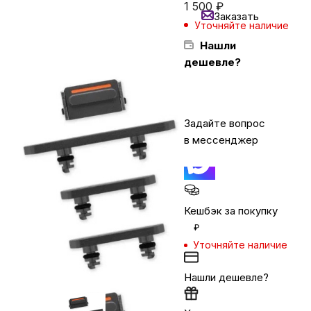
1 500
₽
Заказать
Уточняйте наличие
Бытовая техника
Нашли
дешевле?
Красота и здоровье
Задайте вопрос
Сумки и чемоданы
в мессенджер
Для дома и дачи
Кешбэк за покупку
LEGO
₽
Уточняйте наличие
Для домашних питомцев
Нашли дешевле?
Умный дом и безопасность