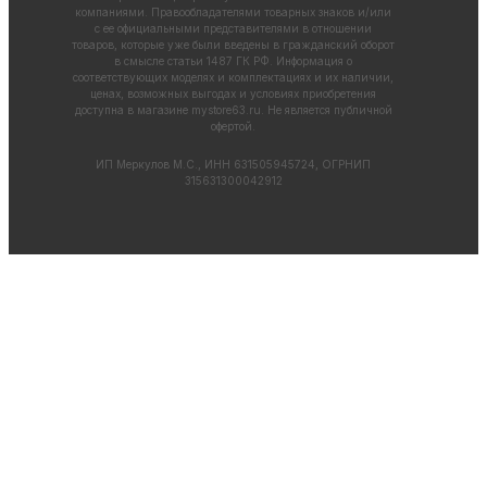
компаниями. Правообладателями товарных знаков и/или
с ее официальными представителями в отношении
товаров, которые уже были введены в гражданский оборот
в смысле статьи 1487 ГК РФ. Информация о
соответствующих моделях и комплектациях и их наличии,
ценах, возможных выгодах и условиях приобретения
доступна в магазине
mystore63.ru
. Не является публичной
офертой.
ИП Меркулов М.С., ИНН 631505945724, ОГРНИП
315631300042912