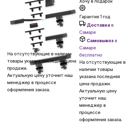
Хочу в подарок
Автомобильные аксессуары
Гарантия 1 год
Доставка
в
Самаре
Сервисный центр Apple в Самаре
Самовывоз
в
Самаре
Подарочные сертификаты
На отсутствующие в наличии
бесплатно
товары указана последняя цена
На отсутствующие в
продажи.
наличии товары
Аудио
Актуальную цену уточнит наш
указана последняя
менеджер в процессе
цена продажи.
оформления заказа.
Актуальную цену
уточнит наш
менеджер в
процессе
оформления заказа.