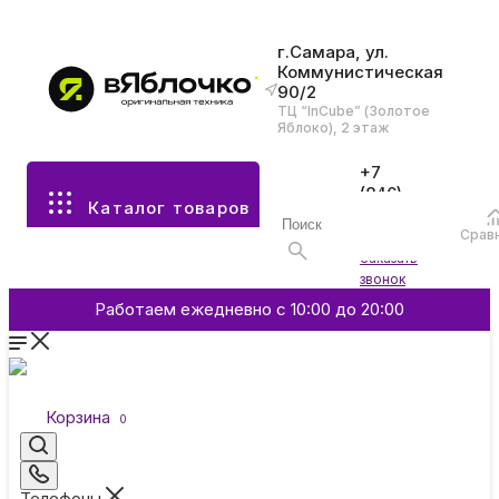
г.Самара, ул.
Коммунистическая
90/2
Все разделы каталога
ТЦ “InCube” (Золотое
Яблоко), 2 этаж
Apple
+7
(846)
Каталог товаров
970-
70-77
Аксессуары
Срав
Войти
Заказать
звонок
Смартфоны и гаджеты
Работаем ежедневно с 10:00 до 20:00
Dyson
Корзина
0
Garmin
Телефоны