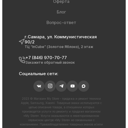
Оферта
Блог
Вопрос-ответ
г.Самара, ул. Коммунистическая
90/2
ТЦ “InCube” (Золотое Яблоко), 2 этаж
+7 (846) 970-70-77
Закажите обратный звонок
Социальные сети:
2023 © Магазин My Store - продажа и ремонт техники
Apple, Samsung, Xiaomi. Товарные знаки используются с
целью описания товара, в отношении которых
производятся услуги по ремонту и продаже магазином
«My Store». Услуги оказываются в неавторизованном
сервисном центре «My Store» не связанными с
компаниями. Правообладателями товарных знаков и/или