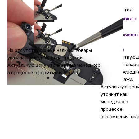
Гарантия 1 год
Автомобильные аксессуары
Доставка
в
Самаре
Сервисный центр Apple в Самаре
Самовывоз
Самаре
бесплатно
На отсутствующие в наличии товары
Подарочные сертификаты
На отсутствую
указана последняя цена продажи.
в наличии товар
Актуальную цену уточнит наш менеджер
указана последн
Аудио
в процессе оформления заказа.
цена продажи.
Актуальную цен
уточнит наш
менеджер в
процессе
оформления зака