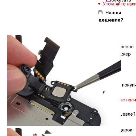
Уточняйте нал
Нашли
Бытовая техника
дешевле?
Красота и здоровье
Задайте вопрос
в мессенджер
Сумки и чемоданы
Для дома и дачи
Кешбэк за покуп
₽
LEGO
Уточняйте нал
Для домашних питомцев
Нашли дешевле?
Хочу в подарок
Умный дом и безопасность