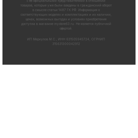
с ее официальными представителями в отношении
товаров, которые уже были введены в гражданский оборот
в смысле статьи 1487 ГК РФ. Информация о
соответствующих моделях и комплектациях и их наличии,
ценах, возможных выгодах и условиях приобретения
доступна в магазине
mystore63.ru
. Не является публичной
офертой.
ИП Меркулов М.С., ИНН 631505945724, ОГРНИП
315631300042912