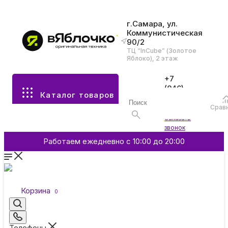
г.Самара, ул.
Коммунистическая
90/2
Все разделы каталога
ТЦ “InCube” (Золотое
Яблоко), 2 этаж
Apple
+7
(846)
Каталог товаров
970-
70-77
Аксессуары
Срав
Войти
Заказать
звонок
Смартфоны и гаджеты
Работаем ежедневно с 10:00 до 20:00
Dyson
Корзина
0
Garmin
Телефоны