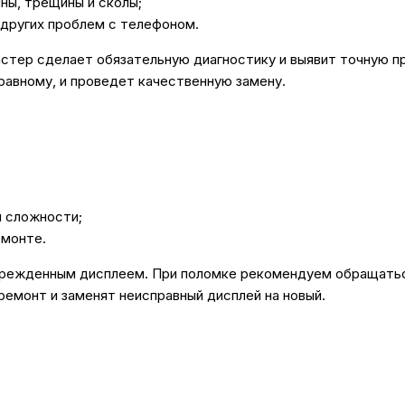
ны, трещины и сколы;
 других проблем с телефоном.
астер сделает обязательную диагностику и выявит точную пр
равному, и проведет качественную замену.
 сложности;
емонте.
врежденным дисплеем. При поломке рекомендуем обращаться
емонт и заменят неисправный дисплей на новый.