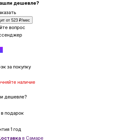
ашли дешевле?
аказать
ка
ит от 523 ₽/мес
йте вопрос
ссенджер
вье
аны
эк за покупку
чи
очняйте наличие
и дешевле?
 в подарок
омцев
нтия 1 год
ность
оставка
в Самаре