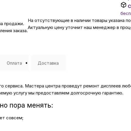
С
Автомобильные аксе
бесп
На отсутствующие в наличии товары указана п
на продажи.
Актуальную цену уточнит наш менеджер в проц
ения заказа.
Сервисный центр Apple в
Подарочные сертиф
Оплата
Доставка
Аудио
шего сервиса. Мастера центра проведут ремонт дисплеев лю
ваемую услугу мы предоставляем долгосрочную гарантию.
чно пора менять:
ет совсем;