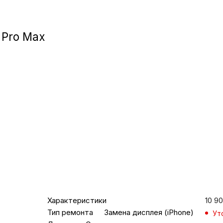
Игровые приста
 Pro Max
Умные очк
Умные кольц
Фитнес-брасл
Туризм и отд
Товары для де
Фототехник
Характеристики
10 9
Тип ремонта
Замена дисплея (iPhone)
Ут
ТВ и проекто