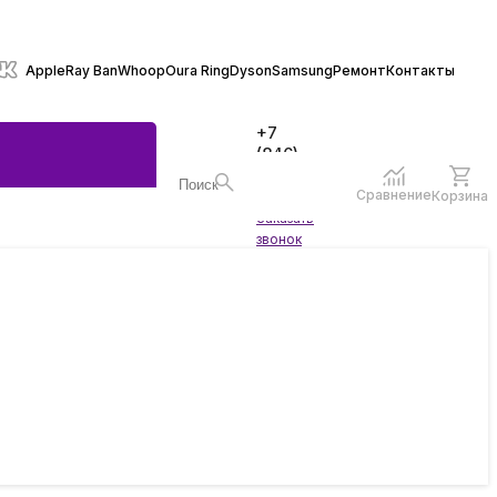
Apple
Ray Ban
Whoop
Oura Ring
Dyson
Samsung
Ремонт
Контакты
+7
(846)
970-
70-77
Сравнение
Корзина
Войти
Заказать
ы
звонок
жеты