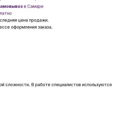
амовывоз
в Самаре
ссуары
латно
оследняя цена продажи.
ессе оформления заказа.
 Самаре
икаты
бой сложности. В работе специалистов используются