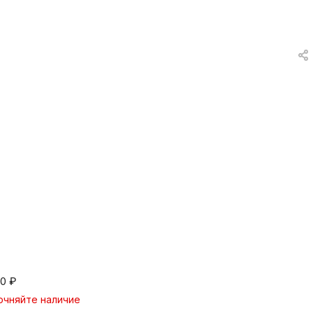
вки
и
а
еты
ых
тей
а
00
₽
очняйте наличие
ры