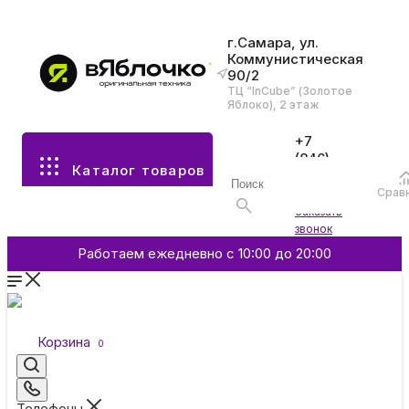
г.Самара, ул.
Коммунистическая
90/2
Все разделы каталога
ТЦ “InCube” (Золотое
Яблоко), 2 этаж
Apple
+7
(846)
Каталог товаров
970-
70-77
Аксессуары
Срав
Войти
Заказать
звонок
Смартфоны и гаджеты
Работаем ежедневно с 10:00 до 20:00
Dyson
Корзина
0
Garmin
Телефоны