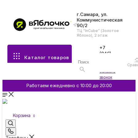
г.Самара, ул.
Коммунистическая
90/2
Все разделы каталога
ТЦ “InCube” (Золотое
Яблоко), 2 этаж
Apple
+7
(846)
Каталог товаров
970-
70-77
Аксессуары
Срав
Войти
Заказать
звонок
Смартфоны и гаджеты
Работаем ежедневно с 10:00 до 20:00
Dyson
Корзина
0
Garmin
Телефоны