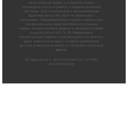
целью описания товара, в отношении которых
производятся услуги по ремонту и продаже магазином
«My Store». Услуги оказываются в неавторизованном
сервисном центре «My Store» не связанными с
компаниями. Правообладателями товарных знаков и/или
с ее официальными представителями в отношении
товаров, которые уже были введены в гражданский оборот
в смысле статьи 1487 ГК РФ. Информация о
соответствующих моделях и комплектациях и их наличии,
ценах, возможных выгодах и условиях приобретения
доступна в магазине
mystore63.ru
. Не является публичной
офертой.
ИП Меркулов М.С., ИНН 631505945724, ОГРНИП
315631300042912