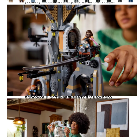
(76417) – Оживите сцены из жизни Гарри
Поттера в Гринготтсе™ Волшебный банк,
когда вы создаете штабелируемые модели
банка, 3 его хранилища и возможного
украинского железнобрюхого дракона
13 минифигурок LEGO® – 2 минифигурки
Гарри Поттера™, Рон Уизли™, Беллатрикс
Лестрейндж / Гермиона Грейнджер™,
Рубеус Хагрид™, Пожиратель смерти™,
Богрод, Грипхук, Рикберт, 2 гоблина и 2
охранника
Аутентичные элементы – тележка для
хранения, которая скользит по спиральной
дорожке и останавливается у каждого
хранилища., хранилище Беллатрикс (внутри
которого есть сюрприз), место для 3
минифигурок на спине дракона и многое
другое
Много интересного для изучения –