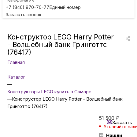
Игровые приставки
+7 (846) 970-70-77
Единый номер
Заказать звонок
Умные очки
Конструктор LEGO Harry Potter
Умные кольца
- Волшебный банк Гринготтс
(76417)
Фитнес-браслеты
Главная
—
Каталог
Туризм и отдых
—
Конструкторы LEGO купить в Самаре
Товары для детей
—
Конструктор LEGO Harry Potter - Волшебный банк
Гринготтс (76417)
Фототехника
51 500
₽
Заказать
Уточняйте нал
Нашли
ТВ и проекторы