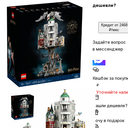
дешевле?
Бытовая техника
Кредит от 2468
₽/мес
Красота и здоровье
Задайте вопрос
в мессенджер
Сумки и чемоданы
Для дома и дачи
Кешбэк за покуп
₽
LEGO
Уточняйте нал
Нашли дешевле?
Для домашних питомцев
Хочу в подарок
Умный дом и безопасность