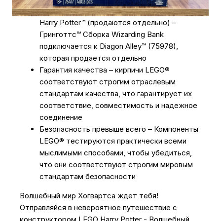
Сочетается с другими наборами LEGO®
Harry Potter™ (продаются отдельно) –
Гринготтс™ Сборка Wizarding Bank
подключается к Diagon Alley™ (75978),
которая продается отдельно
Гарантия качества – кирпичи LEGO®
соответствуют строгим отраслевым
стандартам качества, что гарантирует их
соответствие, совместимость и надежное
соединение
Безопасность превыше всего – Компоненты
LEGO® тестируются практически всеми
мыслимыми способами, чтобы убедиться,
что они соответствуют строгим мировым
стандартам безопасности
Волшебный мир Хогвартса ждет тебя!
Отправляйся в невероятное путешествие с
конструктором LEGO Harry Potter - Волшебный