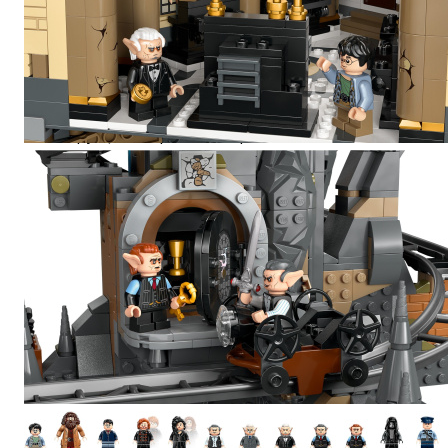
внутри которого находится волшебный сюрприз!
В набор также входит фигурка украинского
железнобрюхого дракона и сборная модель
магазина "Волшебный зверинец".
Сборка и демонстрация
Инструкции в коробке и в приложении LEGO
Builder помогут вам в увлекательном творческом
процессе. Сложите модели хранилища, банка и
дракона и добавьте 13 минифигурок LEGO,
входящих в комплект, чтобы создать
потрясающий центральный элемент.
Идея подарка
Этот набор LEGO Harry Potter станет особенным
подарком для любого взрослого поклонника, и его
можно подключить к набору 75978 Diagon Alley™.
(продается отдельно).
Коллекционный набор LEGO® Harry Potter™