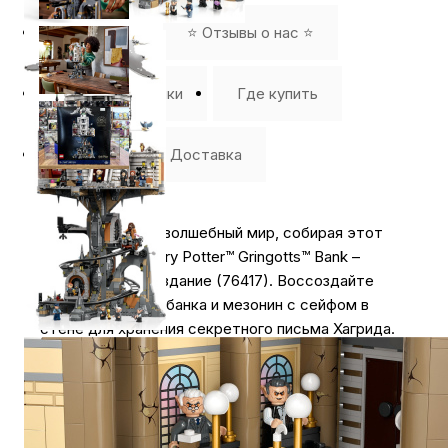
Описание
⭐️ Отзывы о нас ⭐️
Характеристики
Где купить
Оплата
Доставка
Перенеситесь в волшебный мир, собирая этот
набор LEGO® Harry Potter™ Gringotts™ Bank –
коллекционное издание (76417). Воссоздайте
роскошное фойе банка и мезонин с сейфом в
стене для хранения секретного письма Хагрида.
Постройте спиралевидную дорожку для
тележки–хранилища с механизмом, который
останавливает тележку в каждом из 3 подземных
хранилищ, включая хранилище Беллатрикс,