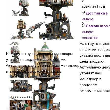
Гарантия 1 год
Автомобильные аксессуары
Доставка
в
Самаре
Самовывоз
Сервисный центр Apple в Самаре
Самаре
бесплатно
Подарочные сертификаты
На отсутствую
в наличии товар
На отсутствующие в наличии товары
указана последн
Аудио
указана последняя цена продажи.
цена продажи.
Актуальную цену уточнит наш менеджер
Актуальную цен
в процессе оформления заказа.
уточнит наш
менеджер в
процессе
оформления зака