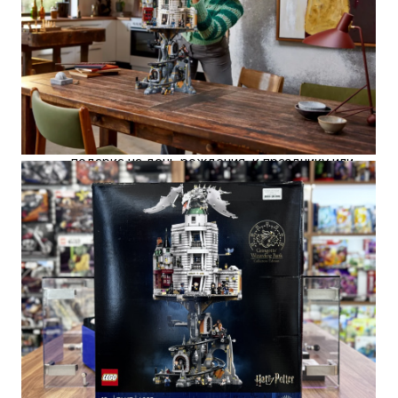
воссоздайте детализированное фойе и
мезонин банка и магазин "Волшебный
зверинец" по соседству
Идея подарка – Побалуйте себя или
подарите эту сборную модель из 4803
деталей взрослым поклонникам Гарри
Поттера™ и коллекционерам в качестве
подарка на день рождения, к празднику или
особого сюрприза
Соберите и покажите - размеры секции
банка Gringotts™ составляют более 14,5
дюймов (36 см) в высоту, 12,5 дюймов (32
см) в ширину и 10 дюймов (25 см) в глубину.
Размеры всех трех моделей вместе взятых
превышают 29,5 дюйма. (75 см) высотой
Стройте самостоятельно или в творческой
группе – пошаговые инструкции по сборке
смотрите в коробке и в приложении LEGO®
Builder