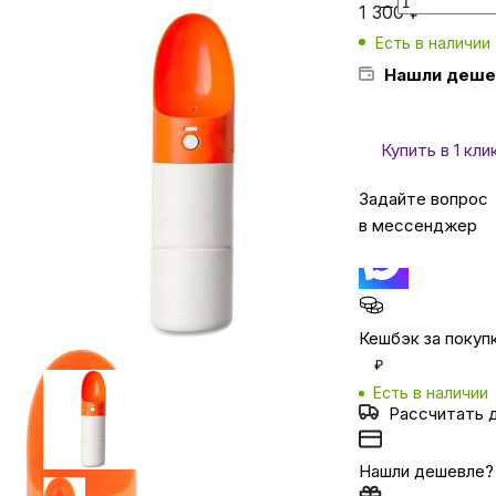
1 300
₽
Есть в наличии
Бытовая техника
Нашли деше
Красота и здоровье
Купить в 1 кли
Задайте вопрос
Сумки и чемоданы
в мессенджер
Для дома и дачи
Кешбэк за покуп
LEGO
₽
Есть в наличии
Для домашних питомцев
Рассчитать 
Нашли дешевле?
Умный дом и безопасность