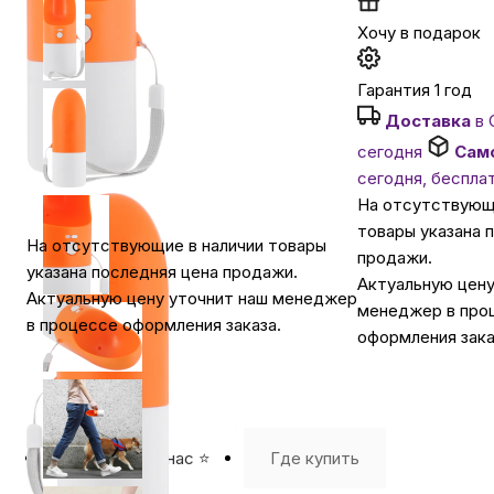
Хочу в подарок
Автомобильные аксессуары
Гарантия 1 год
Сервисный центр Apple в Самаре
Доставка
в 
сегодня
Сам
сегодня, беспла
Подарочные сертификаты
На отсутствующ
товары указана 
На отсутствующие в наличии товары
Аудио
продажи.
указана последняя цена продажи.
Актуальную цену
Актуальную цену уточнит наш менеджер
менеджер в про
в процессе оформления заказа.
оформления зака
⭐️ Отзывы о нас ⭐️
Где купить