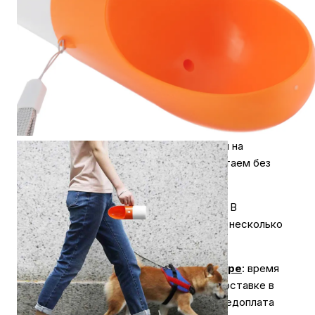
Оплата за технику Apple принимается только
наличными.
2.
Карты & NFC
.
В магазинах мы принимаем к
оплате карты всех типов, а также бесконтактные
платежи.
3.
Оплата для юридических лиц
.
Оплата
производиться безналичным платежом на
расчётный счёт магазина (важно работаем без
НДС)
Экономьте время на получении заказа. В
интернет-магазине My Store доступно несколько
вариантов доставки:
Доставка курьером по г. Самаре
: время
доставки с 10:00 до 20:00. При доставке в
отдаленные районы возможна предоплата