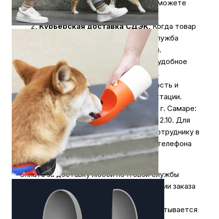
за доставку. Оплатить заказ вы сможете
наличными курьеру.
Курьерская доставка СДЭК
. Когда товар
поступит на склад, курьерская служба
свяжется для уточнения деталей.
Специалист предложит выбрать удобное
время доставки и уточнит адрес.
Осмотрите упаковку на целостность и
соответствие указанной комплектации.
Самовывоз
из нашего магазина в г. Самаре:
ул. Коммунистическая 90/2, офис 2.10. Для
получения заказа обратитесь к сотруднику в
кассовой зоне и назовите номер телефона
на кого оформлен заказ.
Оплата за доставку любой почтовой службы
осуществляется отдельно, при получении заказа
и не входит в сумму заказа.
При оформлении заказа на сайте рассчитывается