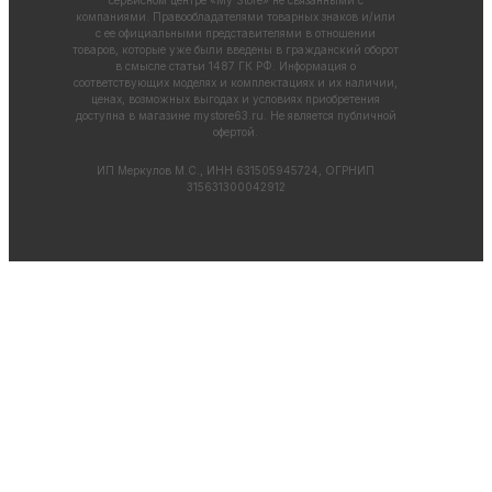
компаниями. Правообладателями товарных знаков и/или
с ее официальными представителями в отношении
товаров, которые уже были введены в гражданский оборот
в смысле статьи 1487 ГК РФ. Информация о
соответствующих моделях и комплектациях и их наличии,
ценах, возможных выгодах и условиях приобретения
доступна в магазине
mystore63.ru
. Не является публичной
офертой.
ИП Меркулов М.С., ИНН 631505945724, ОГРНИП
315631300042912