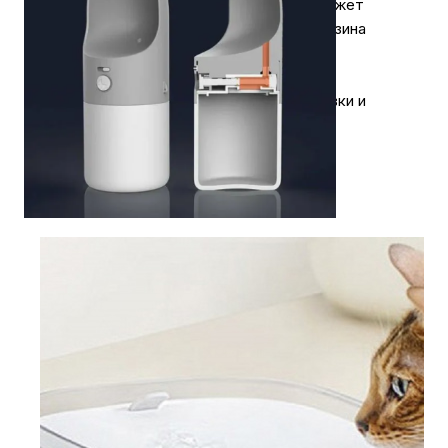
примерная сумма доставки, которая может
измениться в силу не зависящих от магазина
причин.
Более подробная информация по доставки и
оплате на
странице
.
Статьи