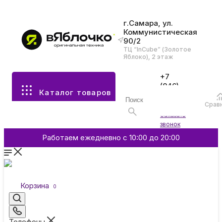
г.Самара, ул.
Коммунистическая
90/2
Все разделы каталога
ТЦ “InCube” (Золотое
Яблоко), 2 этаж
Apple
+7
(846)
Каталог товаров
970-
70-77
Аксессуары
Срав
Войти
Заказать
звонок
Смартфоны и гаджеты
Работаем ежедневно с 10:00 до 20:00
Dyson
Корзина
0
Garmin
Телефоны