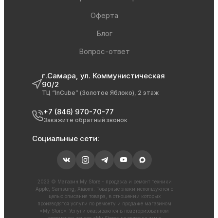
Оферта
Блог
Вопрос-ответ
г.Самара, ул. Коммунистическая
90/2
ТЦ “InCube” (Золотое Яблоко), 2 этаж
+7 (846) 970-70-77
Закажите обратный звонок
Социальные сети:
2023 © Магазин My Store - продажа и ремонт техники
Apple, Samsung, Xiaomi. Товарные знаки используются с
целью описания товара, в отношении которых
производятся услуги по ремонту и продаже магазином
«My Store». Услуги оказываются в неавторизованном
сервисном центре «My Store» не связанными с