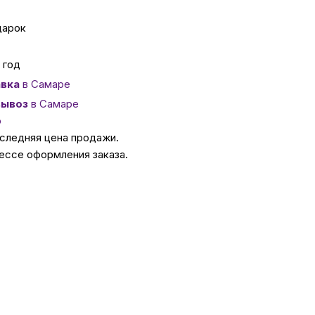
дарок
ссуары
 год
 Самаре
вка
в Самаре
ывоз
в Самаре
икаты
о
оследняя цена продажи.
ессе оформления заказа.