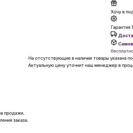
Хочу в по
Автомобильные аксе
Гарантия 1
Сервисный центр Apple в
Доста
Самов
Подарочные сертиф
бесплатн
На отсутствующие в наличии товары указана п
Актуальную цену уточнит наш менеджер в проц
Аудио
на продажи.
ения заказа.