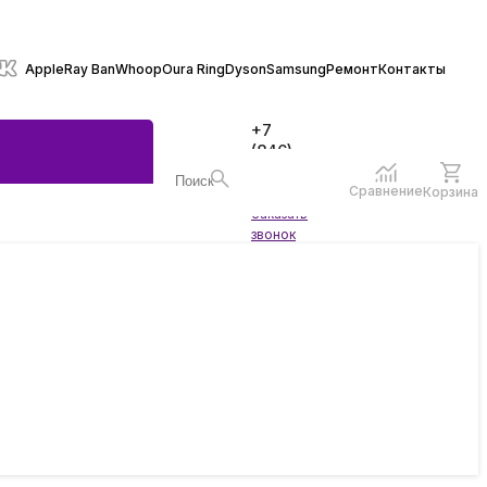
Apple
Ray Ban
Whoop
Oura Ring
Dyson
Samsung
Ремонт
Контакты
+7
(846)
970-
70-77
Сравнение
Корзина
Войти
Заказать
ы
звонок
жеты