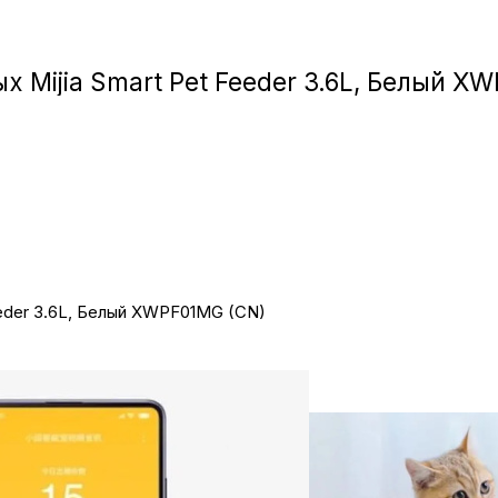
Игровые приста
Mijia Smart Pet Feeder 3.6L, Белый X
Умные очк
Умные кольц
Фитнес-брасл
Туризм и отд
eder 3.6L, Белый XWPF01MG (CN)
Товары для де
Фототехник
ТВ и проекто