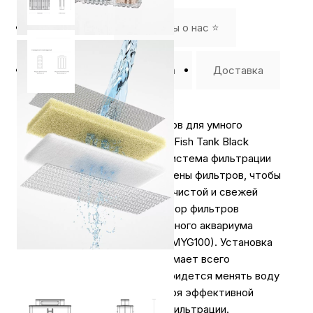
Описание
⭐️ Отзывы о нас ⭐️
Где купить
Оплата
Доставка
Набор оригинальных фильтров для умного
аквариума Xiaomi Mijia Smart Fish Tank Black
(MYG100) Циркуляционная система фильтрации
требует периодической замены фильтров, чтобы
ваши питомцы находились в чистой и свежей
воде каждый день. Этот набор фильтров
предназначен именно для умного аквариума
Xiaomi Mijia Smart Fish Tank (MYG100). Установка
максимально простая и занимает всего
несколько секунд. Вам не придется менять воду
в течение полугода благодаря эффективной
пятиступенчатой системе фильтрации.