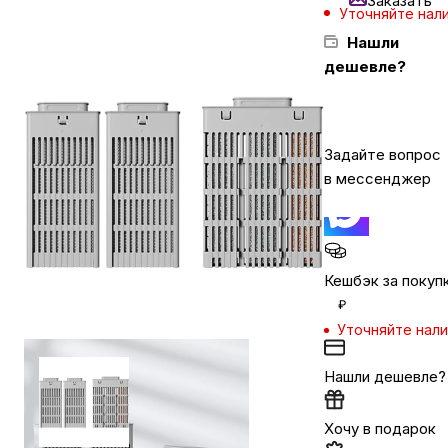
Заказать
Уточняйте нал
Нашли
Бытовая техника
дешевле?
Красота и здоровье
Задайте вопрос
в мессенджер
Сумки и чемоданы
Для дома и дачи
Кешбэк за покуп
₽
LEGO
Уточняйте нал
Для домашних питомцев
Нашли дешевле?
Хочу в подарок
Умный дом и безопасность