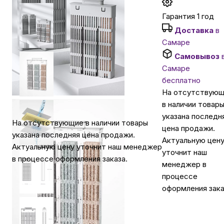
Гарантия 1 год
Автомобильные аксессуары
Доставка
в
Самаре
Сервисный центр Apple в Самаре
Самовывоз
Самаре
бесплатно
Подарочные сертификаты
На отсутствую
в наличии товар
Аудио
указана последн
На отсутствующие в наличии товары
цена продажи.
указана последняя цена продажи.
Актуальную цен
Актуальную цену уточнит наш менеджер
уточнит наш
в процессе оформления заказа.
менеджер в
процессе
оформления зака