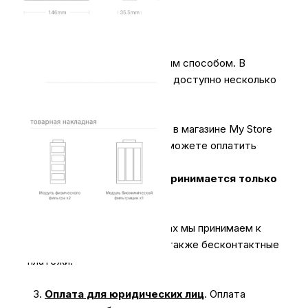
Оплачивайте покупки удобным способом. В
интернет-магазине My Store доступно несколько
вариантов оплаты:
1.
Наличными
.
При покупке в магазине My Store
или доставке курьером, вы можете оплатить
заказ наличными.
Оплата за технику Apple принимается только
наличными.
2.
Карты & NFC
.
В магазинах мы принимаем к
оплате карты всех типов, а также бесконтактные
платежи.
3.
Оплата для юридических лиц
.
Оплата