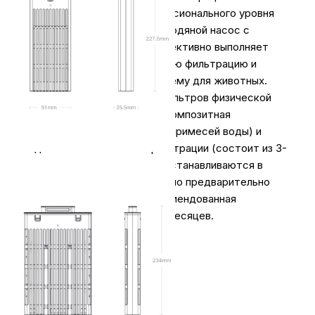
Модульная система профессионального уровня
имеет самоочищающийся водяной насос с
защитой от засорения, эффективно выполняет
физическую и биохимическую фильтрацию и
создает здоровую экосистему для животных.
Комплект состоит из 2-х фильтров физической
фильтрации (6-ти слойная композитная
фильтрация всевозможных примесей воды) и
одного биохимической фильтрации (состоит из 3-
х модулей нитрификации). Устанавливаются в
штатные отсеки (необходимо предварительно
отключить аквариум). Рекомендованная
периодичность замены - 6 месяцев.