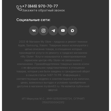
+7 (846) 970-70-77
Закажите обратный звонок
Социальные сети:
2023 © Магазин My Store - продажа и ремонт техники
Apple, Samsung, Xiaomi. Товарные знаки используются с
целью описания товара, в отношении которых
производятся услуги по ремонту и продаже магазином
«My Store». Услуги оказываются в неавторизованном
сервисном центре «My Store» не связанными с
компаниями. Правообладателями товарных знаков и/или
с ее официальными представителями в отношении
товаров, которые уже были введены в гражданский оборот
в смысле статьи 1487 ГК РФ. Информация о
соответствующих моделях и комплектациях и их наличии,
ценах, возможных выгодах и условиях приобретения
доступна в магазине
mystore63.ru
. Не является публичной
офертой.
ИП Меркулов М.С., ИНН 631505945724, ОГРНИП
315631300042912