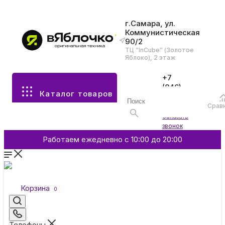
г.Самара, ул.
Коммунистическая
90/2
Все разделы каталога
ТЦ “InCube” (Золотое
Яблоко), 2 этаж
Apple
+7
(846)
Каталог товаров
970-
70-77
Аксессуары
Срав
Войти
Заказать
звонок
Смартфоны и гаджеты
Работаем ежедневно с 10:00 до 20:00
Dyson
Корзина
0
Garmin
Телефоны