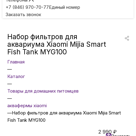
Игровые приставки
+7 (846) 970-70-77
Единый номер
Заказать звонок
Умные очки
Набор фильтров для
Умные кольца
аквариума Xiaomi Mijia Smart
Fish Tank MYG100
Фитнес-браслеты
Главная
—
Каталог
Туризм и отдых
—
Товары для домашних питомцев
Товары для детей
—
аквафермы xiaomi
—
Набор фильтров для аквариума Xiaomi Mijia Smart
Фототехника
Fish Tank MYG100
2 990
₽
ТВ и проекторы