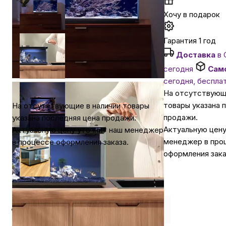
Хочу в подарок
Автомобильные аксессуары
Гарантия 1 год
Сервисный центр Apple в Самаре
Доставка
в 
сегодня
Сам
сегодня, беспла
Подарочные сертификаты
На отсутствующ
товары указана 
На отсутствующие в наличии товары
Аудио
продажи.
указана последняя цена продажи.
Актуальную цену
Актуальную цену уточнит наш менеджер
менеджер в про
в процессе оформления заказа.
оформления зака
Описание
⭐️ Отзывы о нас ⭐️