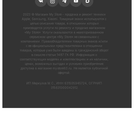
2023 © Магазин My Store - продажа и ремонт техники
Apple, Samsung, Xiaomi. Товарные знаки используются с
целью описания товара, в отношении которых
производятся услуги по ремонту и продаже магазином
«My Store». Услуги оказываются в неавторизованном
сервисном центре «My Store» не связанными с
компаниями. Правообладателями товарных знаков и/или
с ее официальными представителями в отношении
товаров, которые уже были введены в гражданский оборот
в смысле статьи 1487 ГК РФ. Информация о
соответствующих моделях и комплектациях и их наличии,
ценах, возможных выгодах и условиях приобретения
доступна в магазине
mystore63.ru
. Не является публичной
офертой.
ИП Меркулов М.С., ИНН 631505945724, ОГРНИП
315631300042912