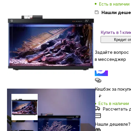
Есть в наличии
Нашли деше
Бытовая техника
Купить в 1 кли
Красота и здоровье
Кредит о
Задайте вопрос
Сумки и чемоданы
в мессенджер
Для дома и дачи
Кешбэк за покуп
LEGO
₽
Есть в наличии
Для домашних питомцев
Рассчитать 
Нашли дешевле?
Умный дом и безопасность