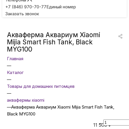
Игровые приставки
+7 (846) 970-70-77
Единый номер
Заказать звонок
Умные очки
Акваферма Аквариум Xiaomi
Умные кольца
Mijia Smart Fish Tank, Black
MYG100
Фитнес-браслеты
Главная
—
Каталог
Туризм и отдых
—
Товары для домашних питомцев
Товары для детей
—
аквафермы xiaomi
—
Акваферма Аквариум Xiaomi Mijia Smart Fish Tank,
Фототехника
Black MYG100
11 500
₽
ТВ и проекторы