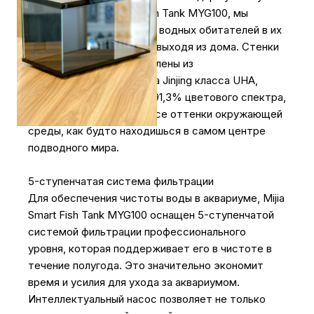
аквариуму Mijia Smart Fish Tank MYG100, мы
можем наблюдать жизнь водных обитателей в их
естественной среде, не выходя из дома. Стенки
этого аквариума изготовлены из
сверхпрозрачного стекла Jinjing класса UHA,
которое пропускает до 91,3% цветового спектра,
что позволяет увидеть все оттенки окружающей
среды, как будто находишься в самом центре
подводного мира.
5-ступенчатая система фильтрации
Для обеспечения чистоты воды в аквариуме, Mijia
Smart Fish Tank MYG100 оснащен 5-ступенчатой
системой фильтрации профессионального
уровня, которая поддерживает его в чистоте в
течение полугода. Это значительно экономит
время и усилия для ухода за аквариумом.
Интеллектуальный насос позволяет не только