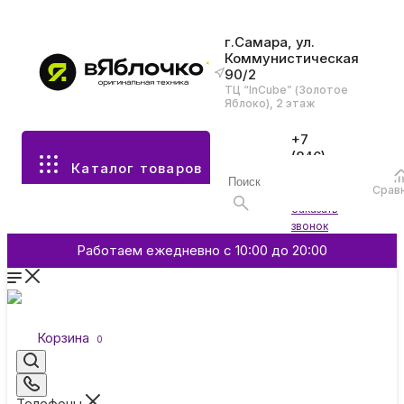
г.Самара, ул.
Коммунистическая
90/2
Все разделы каталога
ТЦ “InCube” (Золотое
Яблоко), 2 этаж
Apple
+7
(846)
Каталог товаров
970-
70-77
Аксессуары
Срав
Войти
Заказать
звонок
Смартфоны и гаджеты
Работаем ежедневно с 10:00 до 20:00
Dyson
Корзина
0
Garmin
Телефоны