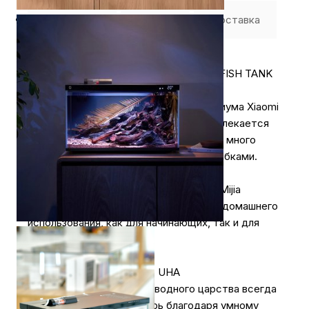
Где купить
Оплата
Доставка
Умный аквариум XIAOMI MIJIA SMART FISH TANK
MYG100
Технологии и функциональность аквариума Xiaomi
делают его идеальным для тех, кто увлекается
аквариумистикой, но не хочет тратить много
времени и усилий на уход за своими рыбками.
Благодаря простоте использования и
дополнительным функциям, аквариум Mijia
является превосходным выбором для домашнего
использования, как для начинающих, так и для
опытных аквариумистов.
Сверхпрозрачное стекло UHA
Очаровательный мир подводного царства всегда
привлекал людей, и теперь благодаря умному